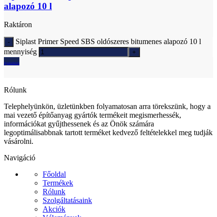
alapozó 10 l
Raktáron
Siplast Primer Speed SBS oldószeres bitumenes alapozó 10 l
mennyiség
Ajánlatkérés
Rólunk
Telephelyünkön, üzletünkben folyamatosan arra törekszünk, hogy a
mai vezető építőanyag gyártók termékeit megismerhessék,
információkat gyűjthessenek és az Önök számára
legoptimálisabbnak tartott terméket kedvező feltételekkel meg tudják
vásárolni.
Navigáció
Főoldal
Termékek
Rólunk
Szolgáltatásaink
Akciók