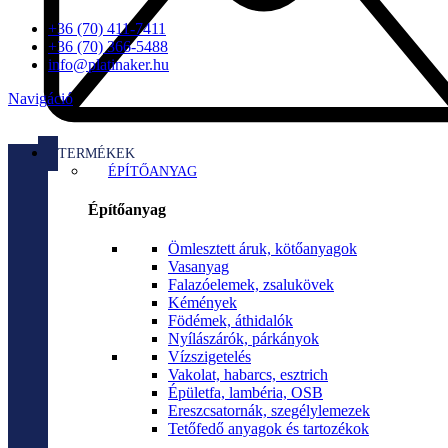
+36 (70) 411-7411
+36 (70) 366-5488
info@platinaker.hu
Navigáció
TERMÉKEK
ÉPÍTŐANYAG
Építőanyag
Ömlesztett áruk, kötőanyagok
Vasanyag
Falazóelemek, zsalukövek
Kémények
Födémek, áthidalók
Nyílászárók, párkányok
Vízszigetelés
Vakolat, habarcs, esztrich
Épületfa, lambéria, OSB
Ereszcsatornák, szegélylemezek
Tetőfedő anyagok és tartozékok