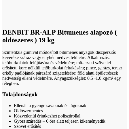
Click to enlarge
DENBIT BR-ALP Bitumenes alapozó (
oldószeres ) 19 kg
Szintetikus gumival módosított bitumenes anyagok diszperziós
keveréke száraz vagy enyhén nedves felületre. Alkalmazás:
tetőburkolatok felújítására és védelmére; mű- szaki szövettel
erősített, korc nélküli tetőburkolat felrakására; pince, garázs, terasz,
erkély padlójának párazáró szigetelésére; föld alatti épületrészek
nedvesség elleni védelmére. Anyagszükséglet: 0,5 -1,0 kg/m² egy
rétegben.
Tulajdonságok
Ellenáll a gyenge savaknak és lúgoknak
Oldószermentes
Közvetlenül érintkezhet polisztirollal
Gyors száradás – 6 óra alatt teljesen kikeményedik
Szövet erősítés