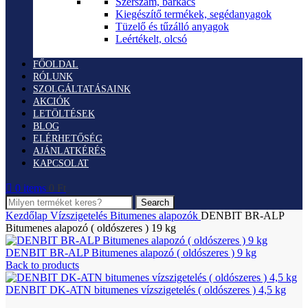
Szerszám, barkács
Kiegészítő termékek, segédanyagok
Tüzelő és tűzálló anyagok
Leértékelt, olcsó
FŐOLDAL
RÓLUNK
SZOLGÁLTATÁSAINK
AKCIÓK
LETÖLTÉSEK
BLOG
ELÉRHETŐSÉG
AJÁNLATKÉRÉS
KAPCSOLAT
0
items
0
Ft
Search
Kezdőlap
Vízszigetelés
Bitumenes alapozók
DENBIT BR-ALP
Bitumenes alapozó ( oldószeres ) 19 kg
DENBIT BR-ALP Bitumenes alapozó ( oldószeres ) 9 kg
Back to products
DENBIT DK-ATN bitumenes vízszigetelés ( oldószeres ) 4,5 kg