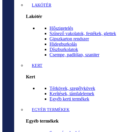
LAKÓTÉR
Lakótér
Hőszigetelés
Színező vakolatok, festékek, glettek
Gipszkarton rendszer
Hidegburkolás
Díszburkolatok
Csempe, padlólap, szaniter
KERT
Kert
Térkövek, szegélykövek
Kerítések, támfalelemek
Egyéb kerti termékek
EGYÉB TERMÉKEK
Egyéb termékek