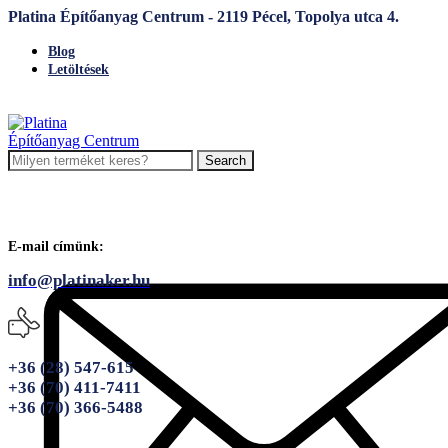
Platina Építőanyag Centrum - 2119 Pécel, Topolya utca 4.
Blog
Letöltések
Search
E-mail címünk:
info@platinaker.hu
+36 (28) 547-615
+36 (70) 411-7411
+36 (70) 366-5488