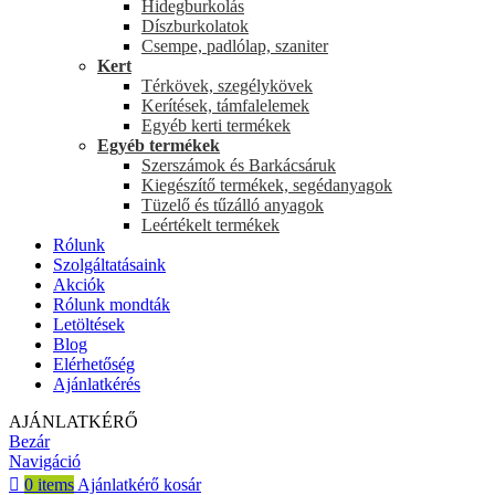
Hidegburkolás
Díszburkolatok
Csempe, padlólap, szaniter
Kert
Térkövek, szegélykövek
Kerítések, támfalelemek
Egyéb kerti termékek
Egyéb termékek
Szerszámok és Barkácsáruk
Kiegészítő termékek, segédanyagok
Tüzelő és tűzálló anyagok
Leértékelt termékek
Rólunk
Szolgáltatásaink
Akciók
Rólunk mondták
Letöltések
Blog
Elérhetőség
Ajánlatkérés
AJÁNLATKÉRŐ
Bezár
Navigáció
0
items
Ajánlatkérő kosár