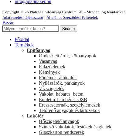
info@platinaker.hu
Copyright 2025 Platina Építőanyag Centrum Kft. - Minden jog fenntartva!
|
Adatkezelési tájékoztató
Általános Szerződési Feltételek
Bezár
Search
Főoldal
Termékek
Építőanyag
Ömlesztett áruk, kötőanyagok
Vasanyag
Falazóelemek
Kémények
Födémek, áthidalók
Nyílászárók, párkányok
Vízszigetelés
Vakolat, habarcs, beton
Épületfa-Lambéria -OSB
Ereszcsatornák, szegélylemezek
Tetőfedő anyagok és tartozékok
Lakótér
Hőszigetelő anyagok
Színező vakolatok, festékek és glettek
Gipszkarton rendszerek