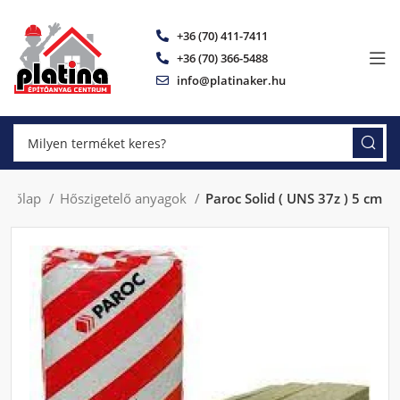
+36 (70) 411-7411
+36 (70) 366-5488
info@platinaker.hu
zdőlap
Hőszigetelő anyagok
Paroc Solid ( UNS 37z ) 5 cm