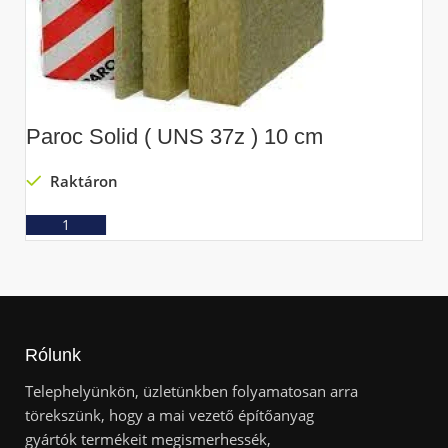
Paroc Solid ( UNS 37z ) 10 cm
P
Raktáron
Ajánlatkérés
Rólunk
Telephelyünkön, üzletünkben folyamatosan arra
törekszünk, hogy a mai vezető építőanyag
gyártók termékeit megismerhessék,