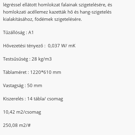
légréssel ellátott homlokzat falainak szigetelésére, és
homlokzati acéllemez kazetták hő és hang-szigetelés
kialakításához, födémek szigetelésére.
Tűzállóság : A1
Hővezetési tényező : 0,037 W/ mK
Testsűsűség : 28 kg/m3
Táblaméret : 1220*610 mm
Vastagság : 50 mm
Kiszerelés : 14 tábla/ csomag
10,42 m2/csomag
250,08 m2/#