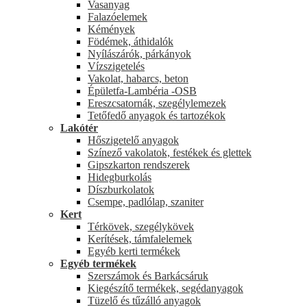
Vasanyag
Falazóelemek
Kémények
Födémek, áthidalók
Nyílászárók, párkányok
Vízszigetelés
Vakolat, habarcs, beton
Épületfa-Lambéria -OSB
Ereszcsatornák, szegélylemezek
Tetőfedő anyagok és tartozékok
Lakótér
Hőszigetelő anyagok
Színező vakolatok, festékek és glettek
Gipszkarton rendszerek
Hidegburkolás
Díszburkolatok
Csempe, padlólap, szaniter
Kert
Térkövek, szegélykövek
Kerítések, támfalelemek
Egyéb kerti termékek
Egyéb termékek
Szerszámok és Barkácsáruk
Kiegészítő termékek, segédanyagok
Tüzelő és tűzálló anyagok