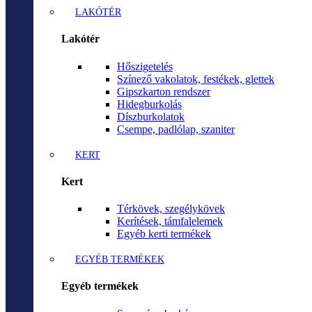
LAKÓTÉR
Lakótér
Hőszigetelés
Színező vakolatok, festékek, glettek
Gipszkarton rendszer
Hidegburkolás
Díszburkolatok
Csempe, padlólap, szaniter
KERT
Kert
Térkövek, szegélykövek
Kerítések, támfalelemek
Egyéb kerti termékek
EGYÉB TERMÉKEK
Egyéb termékek