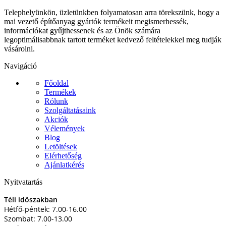
Telephelyünkön, üzletünkben folyamatosan arra törekszünk, hogy a
mai vezető építőanyag gyártók termékeit megismerhessék,
információkat gyűjthessenek és az Önök számára
legoptimálisabbnak tartott terméket kedvező feltételekkel meg tudják
vásárolni.
Navigáció
Főoldal
Termékek
Rólunk
Szolgáltatásaink
Akciók
Vélemények
Blog
Letöltések
Elérhetőség
Ajánlatkérés
Nyitvatartás
Téli időszakban
Hétfő-péntek: 7.00-16.00
Szombat: 7.00-13.00