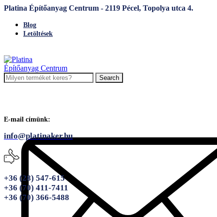
Platina Építőanyag Centrum - 2119 Pécel, Topolya utca 4.
Blog
Letöltések
Search
E-mail címünk:
info@platinaker.hu
+36 (28) 547-615
+36 (70) 411-7411
+36 (70) 366-5488