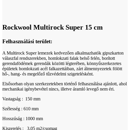
Click to enlarge
Rockwool Multirock Super 15 cm
Felhasználási terület:
A Multirock Super lemezek kedvezően alkalmazhatók gipszkarton
válaszfal rendszerekben, homlokzati falak belső felén, borított
gerendafödémek gerendák közötti légterében, könnyűszerkezetes
épületek homlokzati acél falkazettáiban, zárt álmennyezetek fölött
hő-, hang- és megelőző tűzvédelmi szigetelésként.
Elsősorban olyan szerkezetekben történő felhasználása ajánlott, ahol
mechanikai igénybevétel nincs, illetve áramló levegő nem éri.
Vastagság : 150 mm
Szélesség : 610 mm
Hosszúság : 1000 mm
Kiszerelés : 3,05 m2/csomag