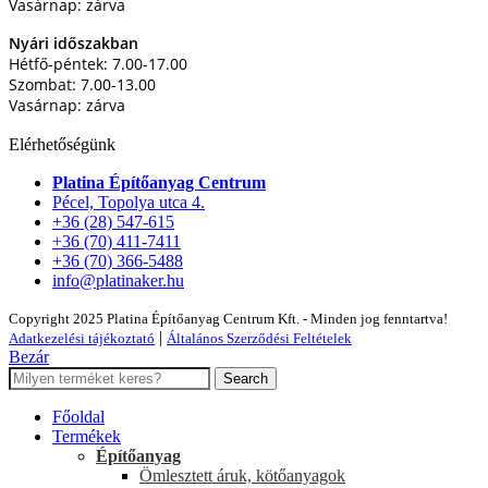
Vasárnap: zárva
Nyári időszakban
Hétfő-péntek: 7.00-17.00
Szombat: 7.00-13.00
Vasárnap: zárva
Elérhetőségünk
Platina Építőanyag Centrum
Pécel, Topolya utca 4.
+36 (28) 547-615
+36 (70) 411-7411
+36 (70) 366-5488
info@platinaker.hu
Copyright 2025 Platina Építőanyag Centrum Kft. - Minden jog fenntartva!
|
Adatkezelési tájékoztató
Általános Szerződési Feltételek
Bezár
Search
Főoldal
Termékek
Építőanyag
Ömlesztett áruk, kötőanyagok