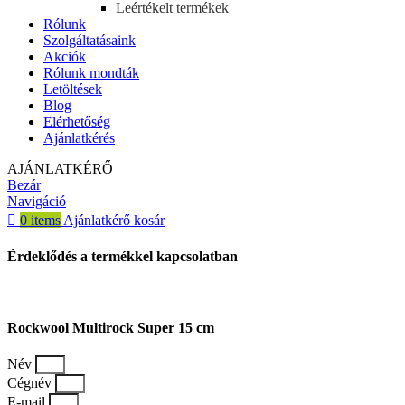
Leértékelt termékek
Rólunk
Szolgáltatásaink
Akciók
Rólunk mondták
Letöltések
Blog
Elérhetőség
Ajánlatkérés
AJÁNLATKÉRŐ
Bezár
Navigáció
0
items
Ajánlatkérő kosár
Érdeklődés a termékkel kapcsolatban
Rockwool Multirock Super 15 cm
Név
Cégnév
E-mail