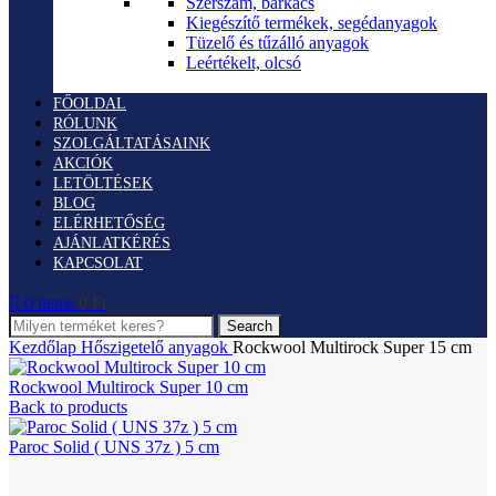
Szerszám, barkács
Kiegészítő termékek, segédanyagok
Tüzelő és tűzálló anyagok
Leértékelt, olcsó
FŐOLDAL
RÓLUNK
SZOLGÁLTATÁSAINK
AKCIÓK
LETÖLTÉSEK
BLOG
ELÉRHETŐSÉG
AJÁNLATKÉRÉS
KAPCSOLAT
0
items
0
Ft
Search
Kezdőlap
Hőszigetelő anyagok
Rockwool Multirock Super 15 cm
Rockwool Multirock Super 10 cm
Back to products
Paroc Solid ( UNS 37z ) 5 cm