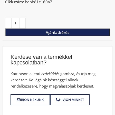
Cikkszám:
bdbb81e160a7
Ajánlatkérés
Kérdése van a termékkel
kapcsolatban?
Kattintson a lenti
érdeklődés
gombra, és írja meg
kérdéseit. Kollégáink készséggel állnak
rendelkezésére, hogy megválaszolják kérdéseit.
ÍRJON NEKÜNK
HÍVJON MINKET