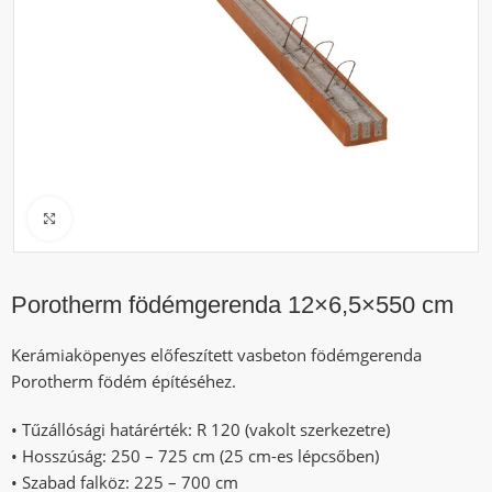
Click to enlarge
Porotherm födémgerenda 12×6,5×550 cm
Kerámiaköpenyes előfeszített vasbeton födémgerenda
Porotherm födém építéséhez.
• Tűzállósági határérték: R 120 (vakolt szerkezetre)
• Hosszúság: 250 – 725 cm (25 cm-es lépcsőben)
• Szabad falköz: 225 – 700 cm