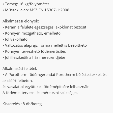
• Tömeg: 16 kg/folyóméter
• Műszaki alap: MSZ EN 15307-1:2008
Alkalmazási előnyök:
• Kerámia felülete egészséges lakóklímát biztosít
• Könnyen mozgatható, emelhető
• Jól vakolható
• Változatos alaprajzi forma mellett is beépíthető
• Könnyen tervezhető födémerősítés
• Jól illeszkedik a ház méretrendjébe
Alkalmazási feltétel:
• A Porotherm födémgerendát Porotherm béléstestekkel, és
az előírt felbeton,
és vasalattal együtt kell födémépítsére felhasználni!
A födémet tervezni és méretezni szükséges.
Kiszerelés : 8 db/köteg