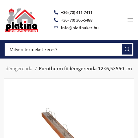
+36 (70) 411-7411
+36 (70) 366-5488
info@platinaker.hu
m födémgerenda
Porotherm födémgerenda 12×6,5×550 cm