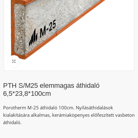
Click to enlarge
PTH S/M25 elemmagas áthidaló
6,5*23,8*100cm
Porotherm M-25 áthidaló 100cm. Nyílásáthidalások
kialakítására alkalmas, kerámiaköpenyes előfeszített vasbeton
áthidaló.