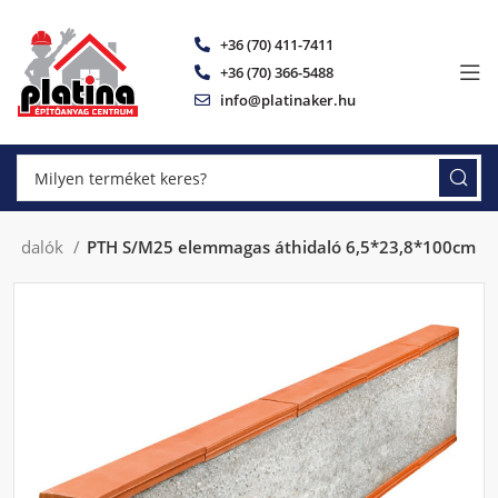
+36 (70) 411-7411
+36 (70) 366-5488
info@platinaker.hu
thidalók
PTH S/M25 elemmagas áthidaló 6,5*23,8*100cm