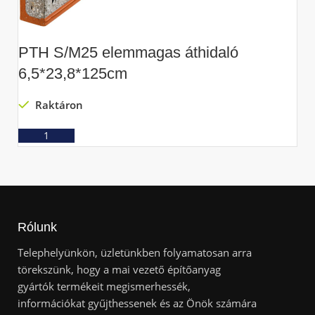
PTH S/M25 elemmagas áthidaló
P
6,5*23,8*125cm
6
Raktáron
Ajánlatkérés
Rólunk
Telephelyünkön, üzletünkben folyamatosan arra
törekszünk, hogy a mai vezető építőanyag
gyártók termékeit megismerhessék,
információkat gyűjthessenek és az Önök számára