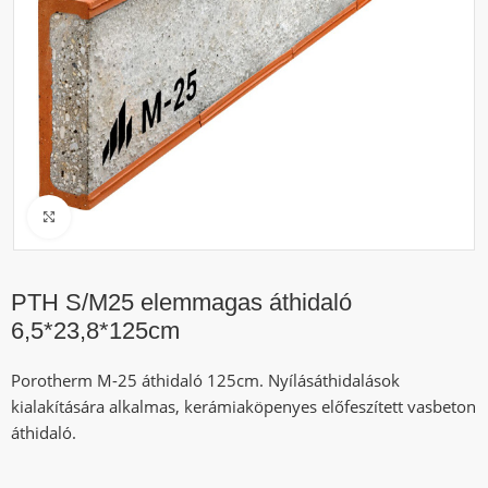
Click to enlarge
PTH S/M25 elemmagas áthidaló
6,5*23,8*125cm
Porotherm M-25 áthidaló 125cm. Nyílásáthidalások
kialakítására alkalmas, kerámiaköpenyes előfeszített vasbeton
áthidaló.