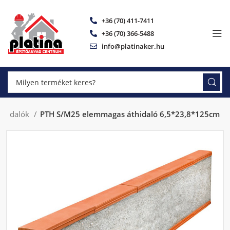
+36 (70) 411-7411
+36 (70) 366-5488
info@platinaker.hu
thidalók
PTH S/M25 elemmagas áthidaló 6,5*23,8*125cm