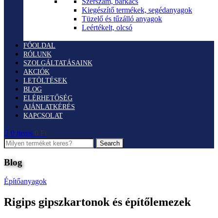
Szerszám, barkács
Kiegészítő termékek, segédanyagok
Tüzelő és tűzálló anyagok
Leértékelt, olcsó
FŐOLDAL
RÓLUNK
SZOLGÁLTATÁSAINK
AKCIÓK
LETÖLTÉSEK
BLOG
ELÉRHETŐSÉG
AJÁNLATKÉRÉS
KAPCSOLAT
0
items
0
Ft
Search
Blog
Építőanyagok
Rigips gipszkartonok és építőlemezek