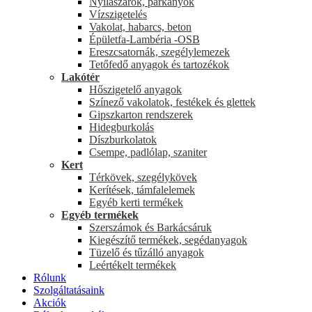
Nyílászárók, párkányok
Vízszigetelés
Vakolat, habarcs, beton
Épületfa-Lambéria -OSB
Ereszcsatornák, szegélylemezek
Tetőfedő anyagok és tartozékok
Lakótér
Hőszigetelő anyagok
Színező vakolatok, festékek és glettek
Gipszkarton rendszerek
Hidegburkolás
Díszburkolatok
Csempe, padlólap, szaniter
Kert
Térkövek, szegélykövek
Kerítések, támfalelemek
Egyéb kerti termékek
Egyéb termékek
Szerszámok és Barkácsáruk
Kiegészítő termékek, segédanyagok
Tüzelő és tűzálló anyagok
Leértékelt termékek
Rólunk
Szolgáltatásaink
Akciók