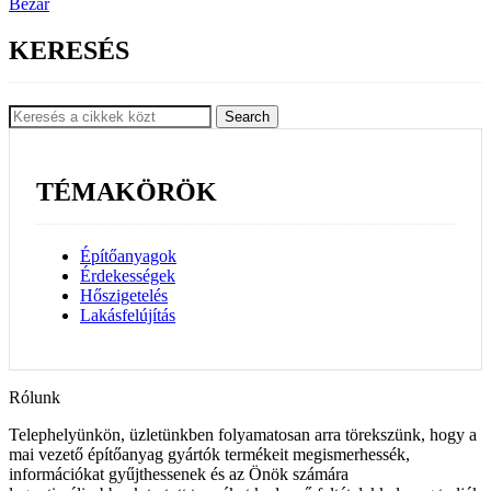
Bezár
KERESÉS
Search
TÉMAKÖRÖK
Építőanyagok
Érdekességek
Hőszigetelés
Lakásfelújítás
Rólunk
Telephelyünkön, üzletünkben folyamatosan arra törekszünk, hogy a
mai vezető építőanyag gyártók termékeit megismerhessék,
információkat gyűjthessenek és az Önök számára