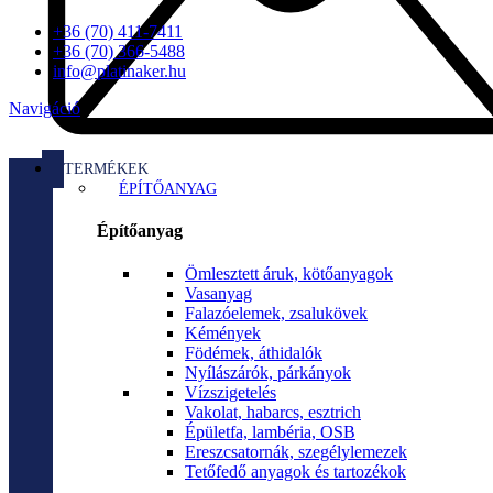
+36 (70) 411-7411
+36 (70) 366-5488
info@platinaker.hu
Navigáció
TERMÉKEK
ÉPÍTŐANYAG
Építőanyag
Ömlesztett áruk, kötőanyagok
Vasanyag
Falazóelemek, zsalukövek
Kémények
Födémek, áthidalók
Nyílászárók, párkányok
Vízszigetelés
Vakolat, habarcs, esztrich
Épületfa, lambéria, OSB
Ereszcsatornák, szegélylemezek
Tetőfedő anyagok és tartozékok