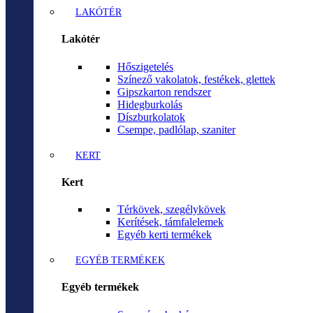
LAKÓTÉR
Lakótér
Hőszigetelés
Színező vakolatok, festékek, glettek
Gipszkarton rendszer
Hidegburkolás
Díszburkolatok
Csempe, padlólap, szaniter
KERT
Kert
Térkövek, szegélykövek
Kerítések, támfalelemek
Egyéb kerti termékek
EGYÉB TERMÉKEK
Egyéb termékek