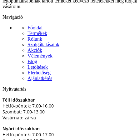
legoptimálisabbnak tartott terméket kedvező feltételekkel meg tudják
vásárolni.
Navigáció
Főoldal
Termékek
Rólunk
Szolgáltatásaink
Akciók
Vélemények
Blog
Letöltések
Elérhetőség
Ajánlatkérés
Nyitvatartás
Téli időszakban
Hétfő-péntek: 7.00-16.00
Szombat: 7.00-13.00
Vasárnap: zárva
Nyári időszakban
Hétfő-péntek: 7.00-17.00