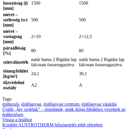
hosszúság (l)
1500
1500
[mm]
méret –
szélesség (w)
500
500
[mm]
méret –
vastagság
2×10
2×12,5
[mm]
páraállóság
80
80
[%]
natúr barna 2 Rigidur lap
natúr barna 2 Rigidur lap
színválaszték
falcosan összeragasztva
falcosan összeragasztva
tömeg/felület
24,1
30,1
[kg/m²]
tűzvédelmi
A2
A
osztály
Tags:
építkezés
,
építőanyag
,
építőanyag centrum
,
építőanyag vásárlás
Újabb
„Így szoktuk” – mondatok, amik drága hibákhoz vezetnek az
építkezésen
Vissza a listához
Korábbi
AUSTROTHERM hőszigetelés több rétegben