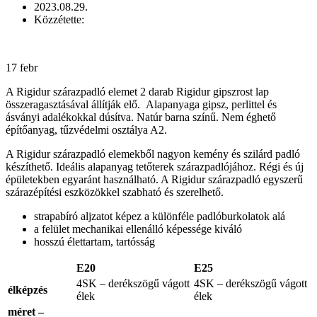
2023.08.29.
Közzétette:
17
febr
A Rigidur szárazpadló elemet 2 darab Rigidur gipszrost lap
összeragasztásával állítják elő. Alapanyaga gipsz, perlittel és
ásványi adalékokkal dúsítva. Natúr barna színű. Nem éghető
építőanyag, tűzvédelmi osztálya A2.
A Rigidur szárazpadló elemekből nagyon kemény és szilárd padló
készíthető. Ideális alapanyag tetőterek szárazpadlójához. Régi és új
épületekben egyaránt használható. A Rigidur szárazpadló egyszerű
szárazépítési eszközökkel szabható és szerelhető.
strapabíró aljzatot képez a különféle padlóburkolatok alá
a felület mechanikai ellenálló képessége kiváló
hosszú élettartam, tartósság
E20
E25
4SK – derékszögű vágott
4SK – derékszögű vágott
élképzés
élek
élek
méret –