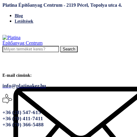
Platina Építőanyag Centrum - 2119 Pécel, Topolya utca 4.
Blog
Letöltések
Search
E-mail címünk:
info@platinaker.hu
+36 (28) 547-615
+36 (70) 411-7411
+36 (70) 366-5488