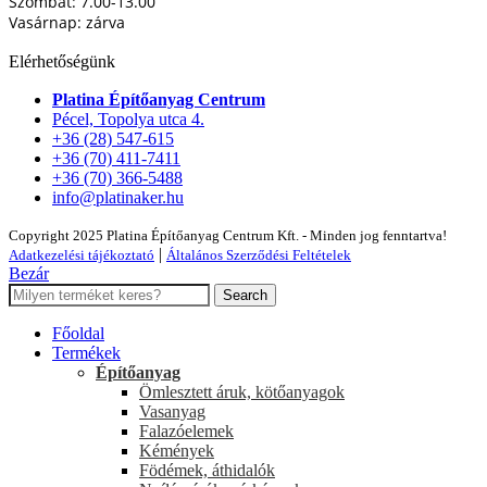
Szombat: 7.00-13.00
Vasárnap: zárva
Elérhetőségünk
Platina Építőanyag Centrum
Pécel, Topolya utca 4.
+36 (28) 547-615
+36 (70) 411-7411
+36 (70) 366-5488
info@platinaker.hu
Copyright 2025 Platina Építőanyag Centrum Kft. - Minden jog fenntartva!
|
Adatkezelési tájékoztató
Általános Szerződési Feltételek
Bezár
Search
Főoldal
Termékek
Építőanyag
Ömlesztett áruk, kötőanyagok
Vasanyag
Falazóelemek
Kémények
Födémek, áthidalók