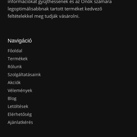
információkat gyűjthessenek és az Önök számára
legoptimálisabbnak tartott terméket kedvező
feltételekkel meg tudják vásárolni.
Navigáció
Főoldal
Termékek
Rólunk
Szolgáltatásaink
Akciók
Vélemények
Blog
Letöltések
Elérhetőség
Ajánlatkérés