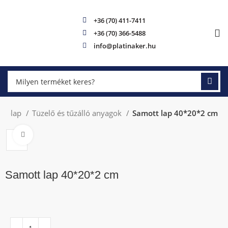
+36 (70) 411-7411
+36 (70) 366-5488
info@platinaker.hu
zdőlap
Tüzelő és tűzálló anyagok
Samott lap 40*20*2 cm
Click to enlarge
Samott lap 40*20*2 cm