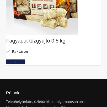
Fagyapot tűzgyújtó 0,5 kg
S
Raktáron
Ajánlatkérés
Rólunk
Telephelyünkön, üzletünkben folyamatosan arra