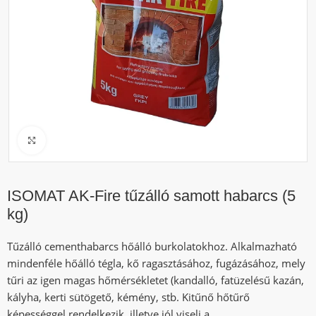
Click to enlarge
ISOMAT AK-Fire tűzálló samott habarcs (5
kg)
Tűzálló cementhabarcs hőálló burkolatokhoz. Alkalmazható
mindenféle hőálló tégla, kő ragasztásához, fugázásához, mely
tűri az igen magas hőmérsékletet (kandalló, fatüzelésű kazán,
kályha, kerti sütögető, kémény, stb. Kitűnő hőtűrő
képességgel rendelkezik, illetve jól viseli a