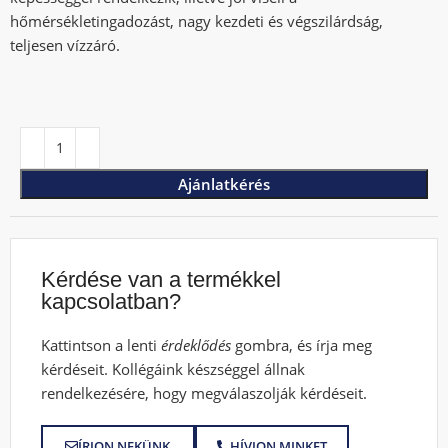
hőmérsékletingadozást, nagy kezdeti és végszilárdság,
teljesen vízzáró.
Ajánlatkérés
Kérdése van a termékkel
kapcsolatban?
Kattintson a lenti
érdeklődés
gombra, és írja meg
kérdéseit. Kollégáink készséggel állnak
rendelkezésére, hogy megválaszolják kérdéseit.
ÍRJON NEKÜNK
HÍVJON MINKET