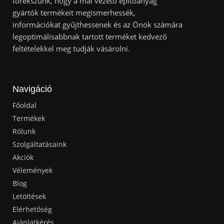
törekszünk, hogy a mai vezető építőanyag
gyártók termékeit megismerhessék,
információkat gyűjthessenek és az Önök számára
legoptimálisabbnak tartott terméket kedvező
feltételekkel meg tudják vásárolni.
Navigáció
Főoldal
Termékek
Rólunk
Szolgáltatásaink
Akciók
Vélemények
Blog
Letöltések
Elérhetőség
Ajánlatkérés