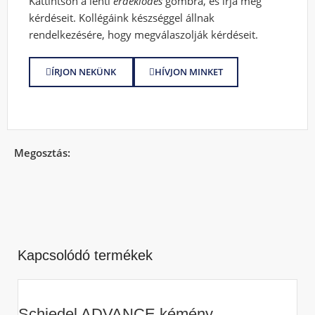
Kattintson a lenti
érdeklődés
gombra, és írja meg
kérdéseit. Kollégáink készséggel állnak
rendelkezésére, hogy megválaszolják kérdéseit.
ÍRJON NEKÜNK
HÍVJON MINKET
Megosztás:
Kapcsolódó termékek
Schiedel ADVANCE kémény