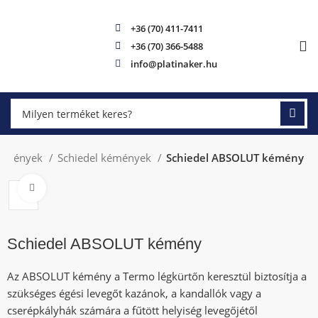
+36 (70) 411-7411
+36 (70) 366-5488
info@platinaker.hu
émények
Schiedel kémények
Schiedel ABSOLUT kémény
Click to enlarge
Schiedel ABSOLUT kémény
Az ABSOLUT kémény a Termo légkürtőn keresztül biztosítja a
szükséges égési levegőt kazánok, a kandallók vagy a
cserépkályhák számára a fűtött helyiség levegőjétől