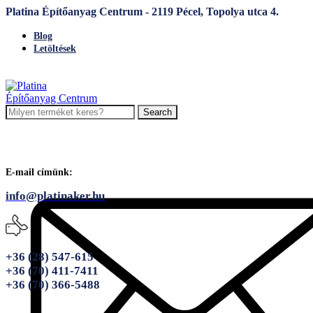
Platina Építőanyag Centrum - 2119 Pécel, Topolya utca 4.
Blog
Letöltések
Search
E-mail címünk:
info@platinaker.hu
+36 (28) 547-615
+36 (70) 411-7411
+36 (70) 366-5488