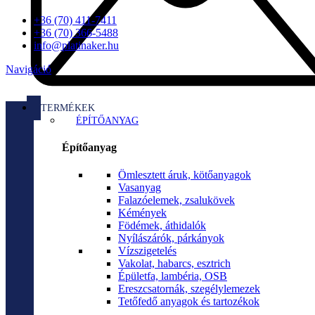
+36 (70) 411-7411
+36 (70) 366-5488
info@platinaker.hu
Navigáció
TERMÉKEK
ÉPÍTŐANYAG
Építőanyag
Ömlesztett áruk, kötőanyagok
Vasanyag
Falazóelemek, zsalukövek
Kémények
Födémek, áthidalók
Nyílászárók, párkányok
Vízszigetelés
Vakolat, habarcs, esztrich
Épületfa, lambéria, OSB
Ereszcsatornák, szegélylemezek
Tetőfedő anyagok és tartozékok