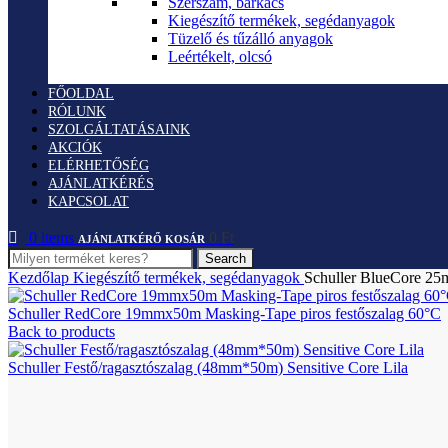
Szerszám, barkács
Kiegészítő termékek, segédanyagok
Tüzelő és tűzálló anyagok
Leértékelt, olcsó
FŐOLDAL
RÓLUNK
SZOLGÁLTATÁSAINK
AKCIÓK
ELÉRHETŐSÉG
AJÁNLATKÉRÉS
KAPCSOLAT
0
items
0
Ft
Search
Kezdőlap
Kiegészítő termékek, segédanyagok
Schuller BlueCore 25
Schuller RedCore 19mmx50m Masking-Tape piros festőszalag 60°C
Back to products
Schuller Festő/ragasztószalag (48mm*50m) Sensitive Core Lila