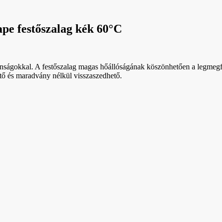
e festőszalag kék 60°C
lajdonságokkal. A festőszalag magas hőállóságának köszönhetően a legm
tő és maradvány nélkül visszaszedhető.