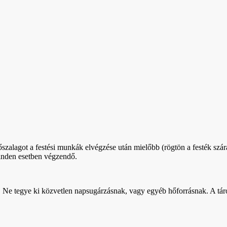
tőszalagot a festési munkák elvégzése után mielőbb (rögtön a festék szár
inden esetben végzendő.
 Ne tegye ki közvetlen napsugárzásnak, vagy egyéb hőforrásnak. A tárolá