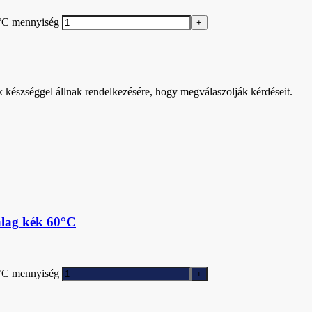
°C mennyiség
k készséggel állnak rendelkezésére, hogy megválaszolják kérdéseit.
lag kék 60°C
°C mennyiség