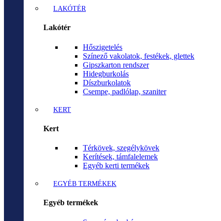
LAKÓTÉR
Lakótér
Hőszigetelés
Színező vakolatok, festékek, glettek
Gipszkarton rendszer
Hidegburkolás
Díszburkolatok
Csempe, padlólap, szaniter
KERT
Kert
Térkövek, szegélykövek
Kerítések, támfalelemek
Egyéb kerti termékek
EGYÉB TERMÉKEK
Egyéb termékek