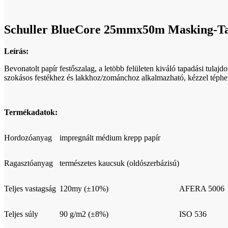
Click to enlarge
Schuller BlueCore 25mmx50m Masking-Tap
Leírás:
Bevonatolt papír festőszalag, a letöbb felületen kiváló tapadási tu
szokásos festékhez és lakkhoz/zománchoz alkalmazható, kézzel téphe
Termékadatok:
Hordozóanyag
impregnált médium krepp papír
Ragasztóanyag
természetes kaucsuk (oldószerbázisú)
Teljes vastagság
120my (±10%)
AFERA 5006
Teljes súly
90 g/m2 (±8%)
ISO 536