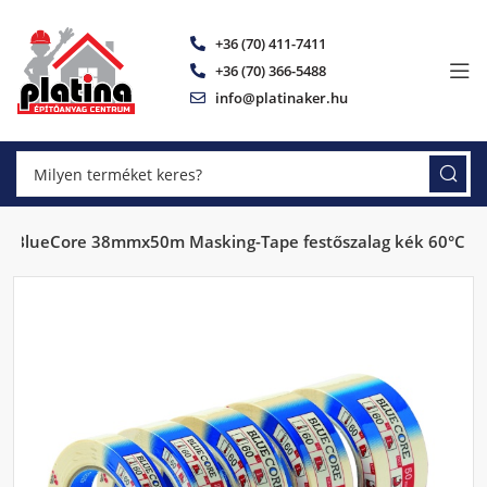
+36 (70) 411-7411
+36 (70) 366-5488
info@platinaker.hu
er BlueCore 38mmx50m Masking-Tape festőszalag kék 60°C