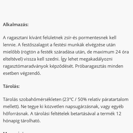
Alkalmazás:
A ragasztani kívánt felületnek zsír-és pormentesnek kell
lennie. A festőszalagot a festési munkák elvégzése után
mielőbb (rögtön a festék száradása után, de maximum 24 óra
elteltével) vissza kell szedni. Így lehet megakadályozni
ragasztómaradványok képződését. Próbaragasztás minden
esetben végzendő.
Tárolás:
Tárolás szobahőmérsékleten (23°C / 50% relatív páratartalom
mellett). Ne tegye ki közvetlen napsugárzásnak, vagy egyéb
hőforrásnak. A tárolási feltételek betartásával a termék 12
hónapig tárolható.