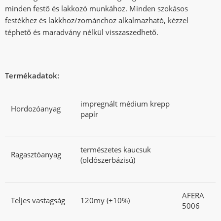
minden festő és lakkozó munkához. Minden szokásos
festékhez és lakkhoz/zománchoz alkalmazható, kézzel
téphető és maradvány nélkül visszaszedhető.
Termékadatok:
impregnált médium krepp
Hordozóanyag
papír
természetes kaucsuk
Ragasztóanyag
(oldószerbázisú)
AFERA
Teljes vastagság
120my (±10%)
5006