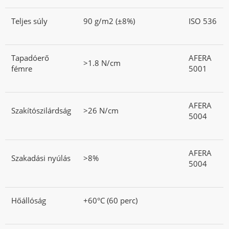
Teljes súly
90 g/m2 (±8%)
ISO 536
Tapadóerő
AFERA
>1.8 N/cm
fémre
5001
AFERA
Szakítószilárdság
>26 N/cm
5004
AFERA
Szakadási nyúlás
>8%
5004
Hőállóság
+60°C (60 perc)