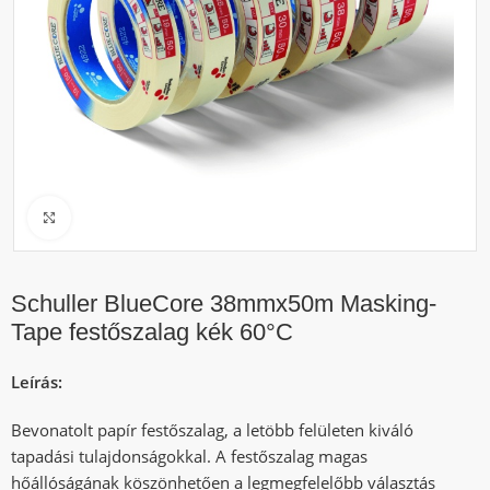
Click to enlarge
Schuller BlueCore 38mmx50m Masking-
Tape festőszalag kék 60°C
Leírás:
Bevonatolt papír festőszalag, a letöbb felületen kiváló
tapadási tulajdonságokkal. A festőszalag magas
hőállóságának köszönhetően a legmegfelelőbb választás