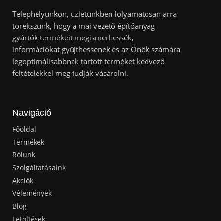
Telephelyünkön, üzletünkben folyamatosan arra
törekszünk, hogy a mai vezető építőanyag
gyártók termékeit megismerhessék,
információkat gyűjthessenek és az Önök számára
legoptimálisabbnak tartott terméket kedvező
feltételekkel meg tudják vásárolni.
Navigáció
Főoldal
Termékek
Rólunk
Szolgáltatásaink
Akciók
Vélemények
Blog
Letöltések