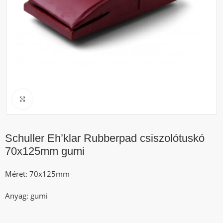
Click to enlarge
Schuller Eh’klar Rubberpad csiszolótuskó
70x125mm gumi
Méret: 70x125mm
Anyag: gumi