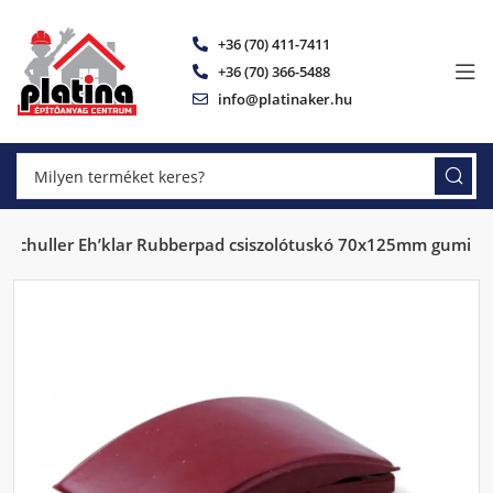
+36 (70) 411-7411
+36 (70) 366-5488
info@platinaker.hu
Schuller Eh’klar Rubberpad csiszolótuskó 70x125mm gumi