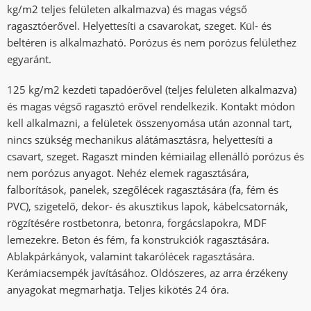
kg/m2 teljes felületen alkalmazva) és magas végső
ragasztóerővel. Helyettesíti a csavarokat, szeget. Kül- és
beltéren is alkalmazható. Porózus és nem porózus felülethez
egyaránt.
125 kg/m2 kezdeti tapadóerővel (teljes felületen alkalmazva)
és magas végső ragasztó erővel rendelkezik. Kontakt módon
kell alkalmazni, a felületek összenyomása után azonnal tart,
nincs szükség mechanikus alátámasztásra, helyettesíti a
csavart, szeget. Ragaszt minden kémiailag ellenálló porózus és
nem porózus anyagot. Nehéz elemek ragasztására,
falborítások, panelek, szegőlécek ragasztására (fa, fém és
PVC), szigetelő, dekor- és akusztikus lapok, kábelcsatornák,
rögzítésére rostbetonra, betonra, forgácslapokra, MDF
lemezekre. Beton és fém, fa konstrukciók ragasztására.
Ablakpárkányok, valamint takarólécek ragasztására.
Kerámiacsempék javításához. Oldószeres, az arra érzékeny
anyagokat megmarhatja. Teljes kikötés 24 óra.