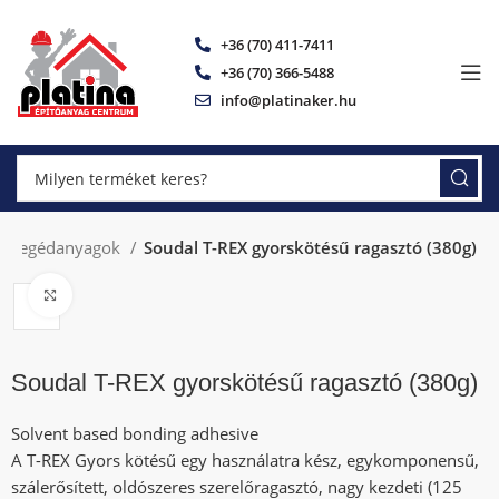
+36 (70) 411-7411
+36 (70) 366-5488
info@platinaker.hu
k, segédanyagok
Soudal T-REX gyorskötésű ragasztó (380g)
Click to enlarge
Soudal T-REX gyorskötésű ragasztó (380g)
Solvent based bonding adhesive
A T-REX Gyors kötésű egy használatra kész, egykomponensű,
szálerősített, oldószeres szerelőragasztó, nagy kezdeti (125