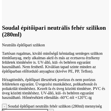
Click to enlarge
Soudal építőipari neutrális fehér szilikon
(280ml)
Neutrális építőipari szilikon
Tartósan rugalmas, kiváló minőségű kémiailag semleges szilikon
tömítőanyag, mely alkalmas akril és más az ecetsavra érzékeny
felületek tömítésére is. UV-álló, kül- és beltéren egyaránt
használható. Nem festhető. Kiválóan tapad szinte minden az
építőiparban előforduló anyaghoz (kivéve PE, PP, Teflon).
Hézagtömítés, építőipari illesztések porózus és nem porózus
felületeken egyaránt. Üvegezési munkákhoz, polikarbonát és
poliakrilát tömítéshez. Kezelt fa és üveg közötti tömítésre. PVC és
üveg közötti tömítéshez. UV-álló, kül- és beltéren egyaránt
használható. Hőmérsékleti ellenállás -60°C-tól +120°C-ig
Soudal építőipari neutrális fehér szilikon (280ml) mennyiség