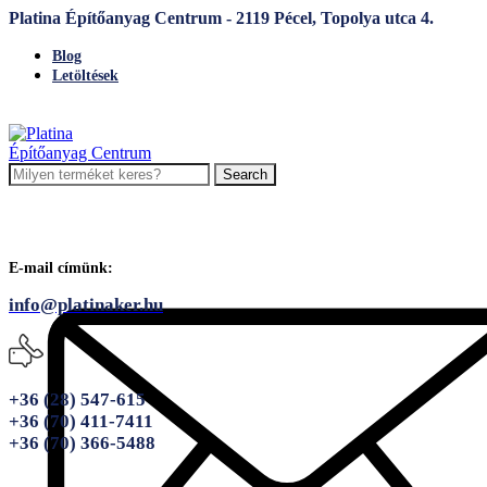
Platina Építőanyag Centrum - 2119 Pécel, Topolya utca 4.
Blog
Letöltések
Search
E-mail címünk:
info@platinaker.hu
+36 (28) 547-615
+36 (70) 411-7411
+36 (70) 366-5488