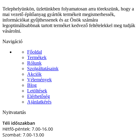
Telephelyünkön, üzletünkben folyamatosan arra törekszünk, hogy a
mai vezető építőanyag gyártók termékeit megismerhessék,
információkat gyűjthessenek és az Önök számára
legoptimálisabbnak tartott terméket kedvező feltételekkel meg tudják
vásárolni.
Navigáció
Főoldal
Termékek
Rólunk
Szolgáltatásaink
Akciók
Vélemények
Blog
Letöltések
Elérhetőség
Ajánlatkérés
Nyitvatartás
Téli időszakban
Hétfő-péntek: 7.00-16.00
Szombat: 7.00-13.00