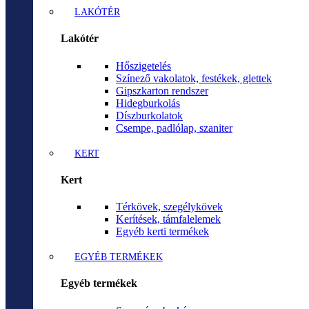
LAKÓTÉR
Lakótér
Hőszigetelés
Színező vakolatok, festékek, glettek
Gipszkarton rendszer
Hidegburkolás
Díszburkolatok
Csempe, padlólap, szaniter
KERT
Kert
Térkövek, szegélykövek
Kerítések, támfalelemek
Egyéb kerti termékek
EGYÉB TERMÉKEK
Egyéb termékek