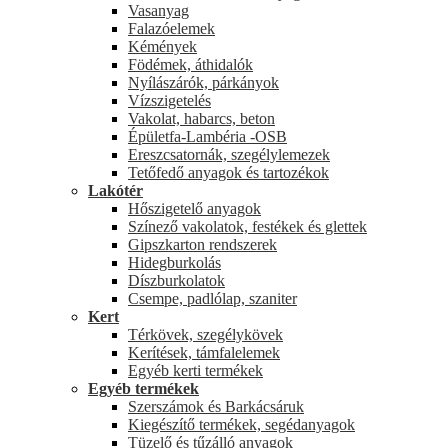
Vasanyag
Falazóelemek
Kémények
Födémek, áthidalók
Nyílászárók, párkányok
Vízszigetelés
Vakolat, habarcs, beton
Épületfa-Lambéria -OSB
Ereszcsatornák, szegélylemezek
Tetőfedő anyagok és tartozékok
Lakótér
Hőszigetelő anyagok
Színező vakolatok, festékek és glettek
Gipszkarton rendszerek
Hidegburkolás
Díszburkolatok
Csempe, padlólap, szaniter
Kert
Térkövek, szegélykövek
Kerítések, támfalelemek
Egyéb kerti termékek
Egyéb termékek
Szerszámok és Barkácsáruk
Kiegészítő termékek, segédanyagok
Tüzelő és tűzálló anyagok