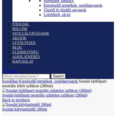
Szerszám, barkács
Kiegészítő termékek, segédanyagok
Tüzelő és tűzálló anyagok
Leértékelt, olcsó
FŐOLDAL
RÓLUNK
SZOLGÁLTATÁSAINK
AKCIÓK
LETÖLTÉSEK
BLOG
ELÉRHETŐSÉG
AJÁNLATKÉRÉS
KAPCSOLAT
0
items
0
Ft
Search
Kezdőlap
Kiegészítő termékek, segédanyagok
Soudal építőipari
neutrális fehér szilikon (280ml)
Soudal építőipari neutrális színtelen szilikon (280ml)
Back to products
Soudal kályhatömítő 280ml