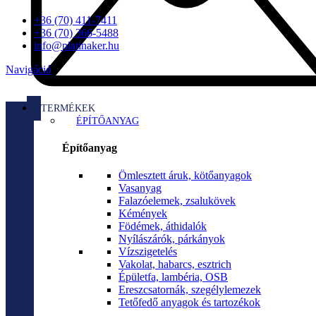
+36 (70) 411-7411
+36 (70) 366-5488
info@platinaker.hu
Navigáció
TERMÉKEK
ÉPÍTŐANYAG
Építőanyag
Ömlesztett áruk, kötőanyagok
Vasanyag
Falazóelemek, zsalukövek
Kémények
Födémek, áthidalók
Nyílászárók, párkányok
Vízszigetelés
Vakolat, habarcs, esztrich
Épületfa, lambéria, OSB
Ereszcsatornák, szegélylemezek
Tetőfedő anyagok és tartozékok