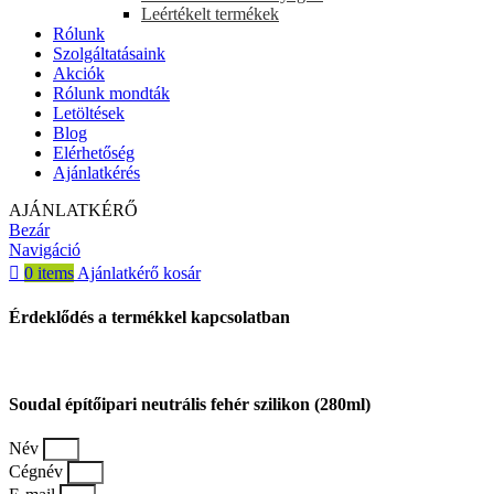
Leértékelt termékek
Rólunk
Szolgáltatásaink
Akciók
Rólunk mondták
Letöltések
Blog
Elérhetőség
Ajánlatkérés
AJÁNLATKÉRŐ
Bezár
Navigáció
0
items
Ajánlatkérő kosár
Érdeklődés a termékkel kapcsolatban
Soudal építőipari neutrális fehér szilikon (280ml)
Név
Cégnév