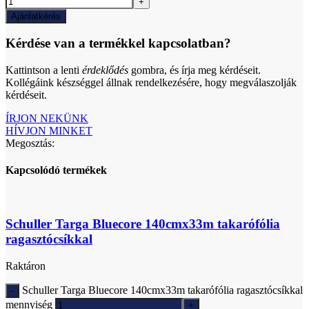
Ajánlatkérés
Kérdése van a termékkel kapcsolatban?
Kattintson a lenti
érdeklődés
gombra, és írja meg kérdéseit.
Kollégáink készséggel állnak rendelkezésére, hogy megválaszolják
kérdéseit.
ÍRJON NEKÜNK
HÍVJON MINKET
Megosztás:
Kapcsolódó termékek
Schuller Targa Bluecore 140cmx33m takarófólia
ragasztócsíkkal
Raktáron
Schuller Targa Bluecore 140cmx33m takarófólia ragasztócsíkkal
mennyiség