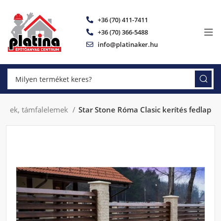
+36 (70) 411-7411
+36 (70) 366-5488
info@platinaker.hu
ítések, támfalelemek
Star Stone Róma Clasic kerítés fedlap