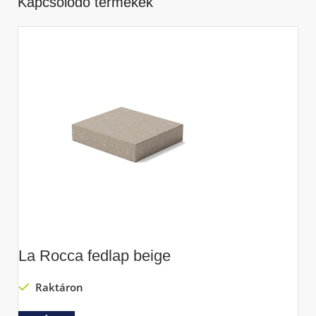
Kapcsolódó termékek
La Rocca fedlap beige
L
(
Raktáron