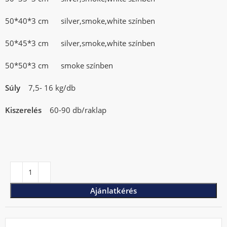
50*40*3 cm silver,smoke,white színben
50*45*3 cm silver,smoke,white színben
50*50*3 cm smoke színben
Súly
7,5- 16 kg/db
Kiszerelés
60-90 db/raklap
Ajánlatkérés