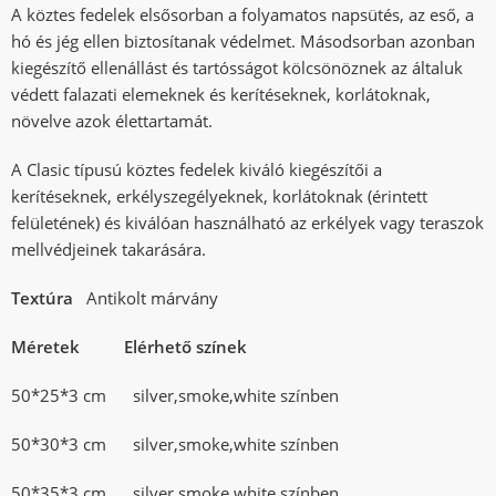
A köztes fedelek elsősorban a folyamatos napsütés, az eső, a
hó és jég ellen biztosítanak védelmet. Másodsorban azonban
kiegészítő ellenállást és tartósságot kölcsönöznek az általuk
védett falazati elemeknek és kerítéseknek, korlátoknak,
növelve azok élettartamát.
A Clasic típusú köztes fedelek kiváló kiegészítői a
kerítéseknek, erkélyszegélyeknek, korlátoknak (érintett
felületének) és kiválóan használható az erkélyek vagy teraszok
mellvédjeinek takarására.
Textúra
Antikolt márvány
Méretek Elérhető színek
50*25*3 cm silver,smoke,white színben
50*30*3 cm silver,smoke,white színben
50*35*3 cm silver,smoke,white színben