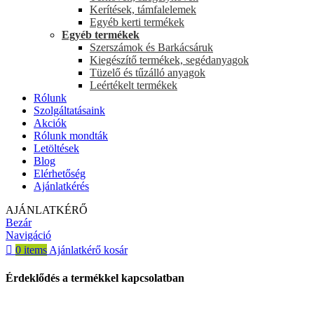
Kerítések, támfalelemek
Egyéb kerti termékek
Egyéb termékek
Szerszámok és Barkácsáruk
Kiegészítő termékek, segédanyagok
Tüzelő és tűzálló anyagok
Leértékelt termékek
Rólunk
Szolgáltatásaink
Akciók
Rólunk mondták
Letöltések
Blog
Elérhetőség
Ajánlatkérés
AJÁNLATKÉRŐ
Bezár
Navigáció
0
items
Ajánlatkérő kosár
Érdeklődés a termékkel kapcsolatban