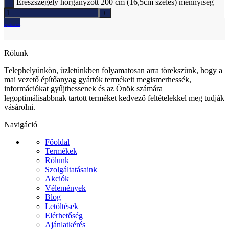
Ereszszegély horganyzott 200 cm (16,5cm széles) mennyiség
Ajánlatkérés
Rólunk
Telephelyünkön, üzletünkben folyamatosan arra törekszünk, hogy a
mai vezető építőanyag gyártók termékeit megismerhessék,
információkat gyűjthessenek és az Önök számára
legoptimálisabbnak tartott terméket kedvező feltételekkel meg tudják
vásárolni.
Navigáció
Főoldal
Termékek
Rólunk
Szolgáltatásaink
Akciók
Vélemények
Blog
Letöltések
Elérhetőség
Ajánlatkérés