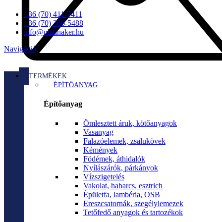
+36 (70) 411-7411
+36 (70) 366-5488
info@platinaker.hu
Navigáció
TERMÉKEK
ÉPÍTŐANYAG
Építőanyag
Ömlesztett áruk, kötőanyagok
Vasanyag
Falazóelemek, zsalukövek
Kémények
Födémek, áthidalók
Nyílászárók, párkányok
Vízszigetelés
Vakolat, habarcs, esztrich
Épületfa, lambéria, OSB
Ereszcsatornák, szegélylemezek
Tetőfedő anyagok és tartozékok