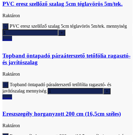
PVC eresz szellőző szalag 5cm téglavörös 5m/tek.
Raktáron
PVC eresz szellőző szalag 5cm téglavörös 5m/tek. mennyiség
Ajánlatkérés
Topband öntapadó páraáterszető tetőfólia ragasztó-
és javítószalag
Raktáron
Topband öntapadó páraáterszető tetőfólia ragasztó- és
javítószalag mennyiség
Ajánlatkérés
Ereszszegély horganyzott 200 cm (16,5cm széles)
Raktáron