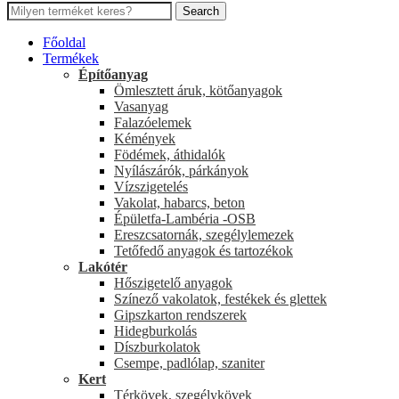
Search
Főoldal
Termékek
Építőanyag
Ömlesztett áruk, kötőanyagok
Vasanyag
Falazóelemek
Kémények
Födémek, áthidalók
Nyílászárók, párkányok
Vízszigetelés
Vakolat, habarcs, beton
Épületfa-Lambéria -OSB
Ereszcsatornák, szegélylemezek
Tetőfedő anyagok és tartozékok
Lakótér
Hőszigetelő anyagok
Színező vakolatok, festékek és glettek
Gipszkarton rendszerek
Hidegburkolás
Díszburkolatok
Csempe, padlólap, szaniter
Kert
Térkövek, szegélykövek