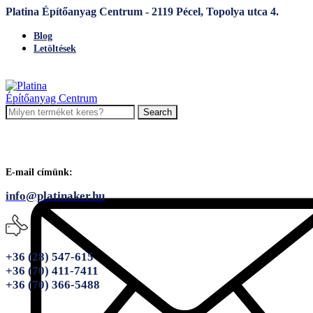
Platina Építőanyag Centrum - 2119 Pécel, Topolya utca 4.
Blog
Letöltések
Search
E-mail címünk:
info@platinaker.hu
+36 (28) 547-615
+36 (70) 411-7411
+36 (70) 366-5488