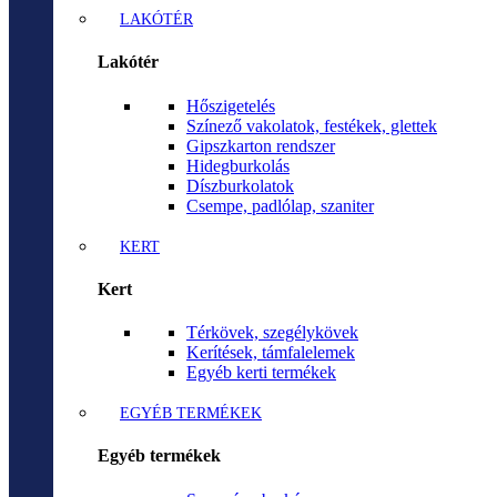
LAKÓTÉR
Lakótér
Hőszigetelés
Színező vakolatok, festékek, glettek
Gipszkarton rendszer
Hidegburkolás
Díszburkolatok
Csempe, padlólap, szaniter
KERT
Kert
Térkövek, szegélykövek
Kerítések, támfalelemek
Egyéb kerti termékek
EGYÉB TERMÉKEK
Egyéb termékek