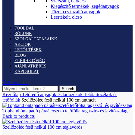
Szerszám, barkács
Kiegészítő termékek, segédanyagok
Tüzelő és tűzálló anyagok
Leértékelt, olcsó
FŐOLDAL
RÓLUNK
SZOLGÁLTATÁSAINK
AKCIÓK
LETÖLTÉSEK
BLOG
ELÉRHETŐSÉG
AJÁNLATKÉRÉS
KAPCSOLAT
0
items
0
Ft
Search
Kezdőlap
Tetőfedő anyagok és tartozékok
Tetőtartozékok és
tetőfóliák
Szellőzőléc fésű nélkül 100 cm antracit
Topband öntapadó páraáterszető tetőfólia ragasztó- és javítószalag
Back to products
Szellőzőléc fésű nélkül 100 cm téglavörös