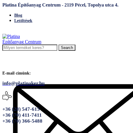
Platina Építőanyag Centrum - 2119 Pécel, Topolya utca 4.
Blog
Letöltések
Search
E-mail címünk:
info@platinaker.hu
+36 (28) 547-615
+36 (70) 411-7411
+36 (70) 366-5488