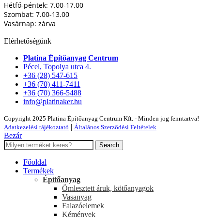
Hétfő-péntek: 7.00-17.00
Szombat: 7.00-13.00
Vasárnap: zárva
Elérhetőségünk
Platina Építőanyag Centrum
Pécel, Topolya utca 4.
+36 (28) 547-615
+36 (70) 411-7411
+36 (70) 366-5488
info@platinaker.hu
Copyright 2025 Platina Építőanyag Centrum Kft. - Minden jog fenntartva!
|
Adatkezelési tájékoztató
Általános Szerződési Feltételek
Bezár
Search
Főoldal
Termékek
Építőanyag
Ömlesztett áruk, kötőanyagok
Vasanyag
Falazóelemek
Kémények