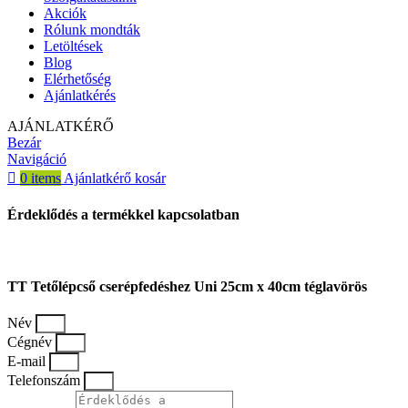
Akciók
Rólunk mondták
Letöltések
Blog
Elérhetőség
Ajánlatkérés
AJÁNLATKÉRŐ
Bezár
Navigáció
0
items
Ajánlatkérő kosár
Érdeklődés a termékkel kapcsolatban
TT Tetőlépcső cserépfedéshez Uni 25cm x 40cm téglavörös
Név
Cégnév
E-mail
Telefonszám