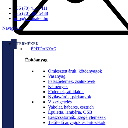
+36 (70) 411-7411
+36 (70) 366-5488
info@platinaker.hu
Navigáció
TERMÉKEK
ÉPÍTŐANYAG
Építőanyag
Ömlesztett áruk, kötőanyagok
Vasanyag
Falazóelemek, zsalukövek
Kémények
Födémek, áthidalók
Nyílászárók, párkányok
Vízszigetelés
Vakolat, habarcs, esztrich
Épületfa, lambéria, OSB
Ereszcsatornák, szegélylemezek
Tetőfedő anyagok és tartozékok