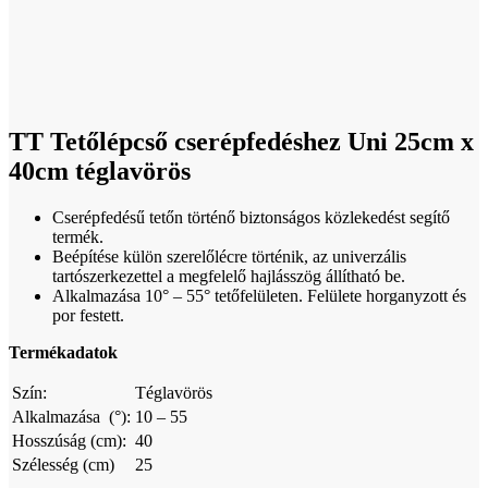
Click to enlarge
TT Tetőlépcső cserépfedéshez Uni 25cm x
40cm téglavörös
Cserépfedésű tetőn történő biztonságos közlekedést segítő
termék.
Beépítése külön szerelőlécre történik, az univerzális
tartószerkezettel a megfelelő hajlásszög állítható be.
Alkalmazása 10° – 55° tetőfelületen. Felülete horganyzott és
por festett.
Termékadatok
Szín:
Téglavörös
Alkalmazása (°):
10 – 55
Hosszúság (cm):
40
Szélesség (cm)
25