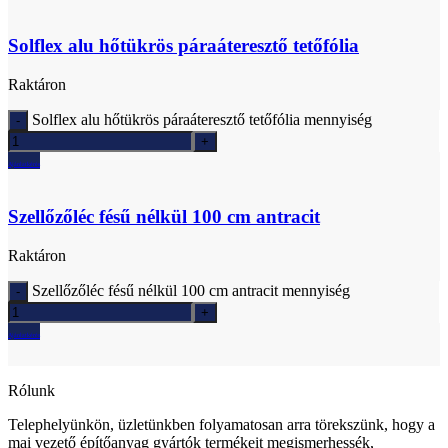
Solflex alu hőtükrös páraáteresztő tetőfólia
Raktáron
Solflex alu hőtükrös páraáteresztő tetőfólia mennyiség
Ajánlatkérés
Szellőzőléc fésű nélkül 100 cm antracit
Raktáron
Szellőzőléc fésű nélkül 100 cm antracit mennyiség
Ajánlatkérés
Rólunk
Telephelyünkön, üzletünkben folyamatosan arra törekszünk, hogy a
mai vezető építőanyag gyártók termékeit megismerhessék,