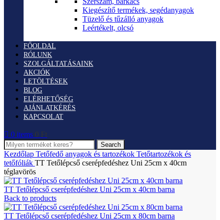
Szerszám, barkács
Kiegészítő termékek, segédanyagok
Tüzelő és tűzálló anyagok
Leértékelt, olcsó
FŐOLDAL
RÓLUNK
SZOLGÁLTATÁSAINK
AKCIÓK
LETÖLTÉSEK
BLOG
ELÉRHETŐSÉG
AJÁNLATKÉRÉS
KAPCSOLAT
0
items
0
Ft
Search
Kezdőlap
Tetőfedő anyagok és tartozékok
Tetőtartozékok és
tetőfóliák
TT Tetőlépcső cserépfedéshez Uni 25cm x 40cm
téglavörös
TT Tetőlépcső cserépfedéshez Uni 25cm x 40cm barna
Back to products
TT Tetőlépcső cserépfedéshez Uni 25cm x 80cm barna