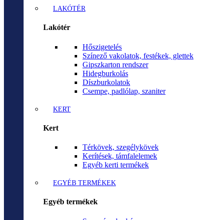
LAKÓTÉR
Lakótér
Hőszigetelés
Színező vakolatok, festékek, glettek
Gipszkarton rendszer
Hidegburkolás
Díszburkolatok
Csempe, padlólap, szaniter
KERT
Kert
Térkövek, szegélykövek
Kerítések, támfalelemek
Egyéb kerti termékek
EGYÉB TERMÉKEK
Egyéb termékek