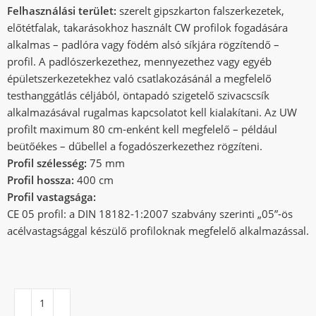
Felhasználási terület:
szerelt gipszkarton falszerkezetek,
előtétfalak, takarásokhoz használt CW profilok fogadására
alkalmas – padlóra vagy födém alsó síkjára rögzítendő –
profil. A padlószerkezethez, mennyezethez vagy egyéb
épületszerkezetekhez való csatlakozásánál a megfelelő
testhanggátlás céljából, öntapadó szigetelő szivacscsík
alkalmazásával rugalmas kapcsolatot kell kialakítani. Az UW
profilt maximum 80 cm-enként kell megfelelő – például
beütőékes – dűbellel a fogadószerkezethez rögzíteni.
Profil szélesség:
75 mm
Profil hossza:
400 cm
Profil vastagsága:
CE 05 profil: a DIN 18182-1:2007 szabvány szerinti „05”-ös
acélvastagsággal készülő profiloknak megfelelő alkalmazással.