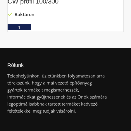
CW profil 100/300
C
Raktáron
Ajánlatkérés
Rólunk
Telephelyünkön, üzletünkben folyamatosan arra
törekszünk, hogy a mai vezető építőanyag
gyártók termékeit megismerhessék,
információkat gyűjthessenek és az Önök számára
legoptimálisabbnak tartott terméket kedvező
feltételekkel meg tudják vásárolni.