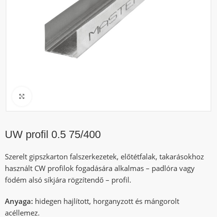
Click to enlarge
UW profil 0.5 75/400
Szerelt gipszkarton falszerkezetek, előtétfalak, takarásokhoz
használt CW profilok fogadására alkalmas – padlóra vagy
födém alsó síkjára rögzítendő – profil.
Anyaga:
hidegen hajlított, horganyzott és mángorolt
acéllemez.