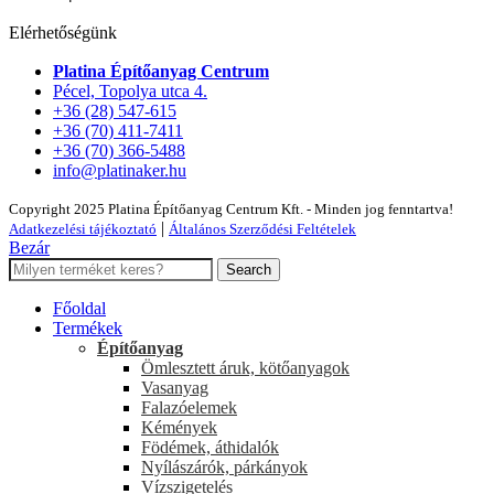
Elérhetőségünk
Platina Építőanyag Centrum
Pécel, Topolya utca 4.
+36 (28) 547-615
+36 (70) 411-7411
+36 (70) 366-5488
info@platinaker.hu
Copyright 2025 Platina Építőanyag Centrum Kft. - Minden jog fenntartva!
|
Adatkezelési tájékoztató
Általános Szerződési Feltételek
Bezár
Search
Főoldal
Termékek
Építőanyag
Ömlesztett áruk, kötőanyagok
Vasanyag
Falazóelemek
Kémények
Födémek, áthidalók
Nyílászárók, párkányok
Vízszigetelés