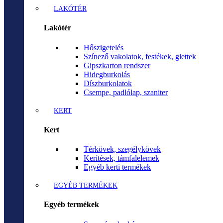
LAKÓTÉR
Lakótér
Hőszigetelés
Színező vakolatok, festékek, glettek
Gipszkarton rendszer
Hidegburkolás
Díszburkolatok
Csempe, padlólap, szaniter
KERT
Kert
Térkövek, szegélykövek
Kerítések, támfalelemek
Egyéb kerti termékek
EGYÉB TERMÉKEK
Egyéb termékek