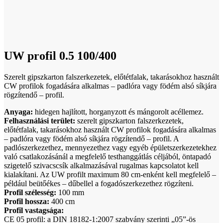
Click to enlarge
UW profil 0.5 100/400
Szerelt gipszkarton falszerkezetek, előtétfalak, takarásokhoz használt
CW profilok fogadására alkalmas – padlóra vagy födém alsó síkjára
rögzítendő – profil.
Anyaga:
hidegen hajlított, horganyzott és mángorolt acéllemez.
Felhasználási terület:
szerelt gipszkarton falszerkezetek,
előtétfalak, takarásokhoz használt CW profilok fogadására alkalmas
– padlóra vagy födém alsó síkjára rögzítendő – profil. A
padlószerkezethez, mennyezethez vagy egyéb épületszerkezetekhez
való csatlakozásánál a megfelelő testhanggátlás céljából, öntapadó
szigetelő szivacscsík alkalmazásával rugalmas kapcsolatot kell
kialakítani. Az UW profilt maximum 80 cm-enként kell megfelelő –
például beütőékes – dűbellel a fogadószerkezethez rögzíteni.
Profil szélesség:
100 mm
Profil hossza:
400 cm
Profil vastagsága:
CE 05 profil: a DIN 18182-1:2007 szabvány szerinti „05”-ös