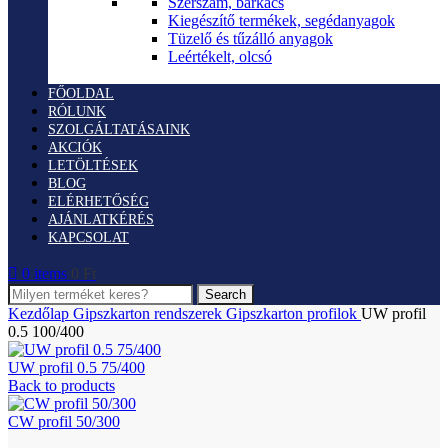
Szerszám, barkács
Kiegészítő termékek, segédanyagok
Tüzelő és tűzálló anyagok
Leértékelt, olcsó
FŐOLDAL
RÓLUNK
SZOLGÁLTATÁSAINK
AKCIÓK
LETÖLTÉSEK
BLOG
ELÉRHETŐSÉG
AJÁNLATKÉRÉS
KAPCSOLAT
0
items
0
Ft
Search
Kezdőlap
Gipszkarton rendszerek
Gipszkarton profilok
UW profil
0.5 100/400
UW profil 0.5 75/400
Back to products
CW profil 50/300