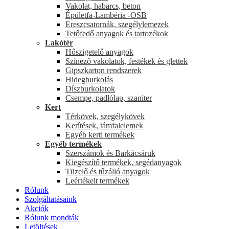
Vakolat, habarcs, beton
Épületfa-Lambéria -OSB
Ereszcsatornák, szegélylemezek
Tetőfedő anyagok és tartozékok
Lakótér
Hőszigetelő anyagok
Színező vakolatok, festékek és glettek
Gipszkarton rendszerek
Hidegburkolás
Díszburkolatok
Csempe, padlólap, szaniter
Kert
Térkövek, szegélykövek
Kerítések, támfalelemek
Egyéb kerti termékek
Egyéb termékek
Szerszámok és Barkácsáruk
Kiegészítő termékek, segédanyagok
Tüzelő és tűzálló anyagok
Leértékelt termékek
Rólunk
Szolgáltatásaink
Akciók
Rólunk mondták
Letöltések