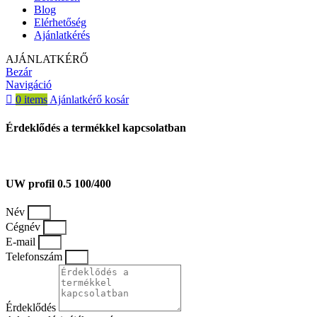
Blog
Elérhetőség
Ajánlatkérés
AJÁNLATKÉRŐ
Bezár
Navigáció
0
items
Ajánlatkérő kosár
Érdeklődés a termékkel kapcsolatban
UW profil 0.5 100/400
Név
Cégnév
E-mail
Telefonszám
Érdeklődés