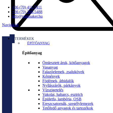
+36 (70) 411-7411
+36 (70) 366-5488
info@platinaker.hu
Navigáció
TERMÉKEK
ÉPÍTŐANYAG
Építőanyag
Ömlesztett áruk, kötőanyagok
Vasanyag
Falazóelemek, zsalukövek
Kémények
Födémek, áthidalók
Nyílászárók, párkányok
Vízszigetelés
Vakolat, habarcs, esztrich
Épületfa, lambéria, OSB
Ereszcsatornák, szegélylemezek
Tetőfedő anyagok és tartozékok