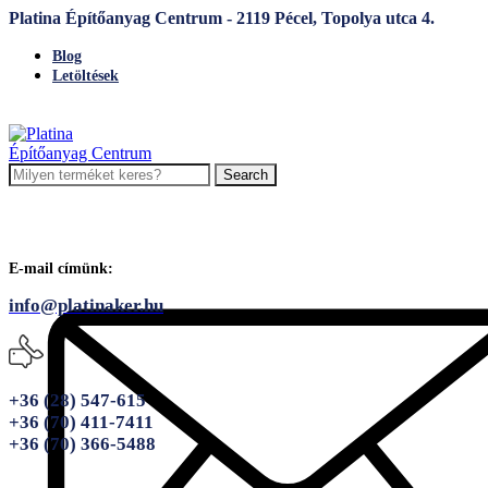
Platina Építőanyag Centrum - 2119 Pécel, Topolya utca 4.
Blog
Letöltések
Search
E-mail címünk:
info@platinaker.hu
+36 (28) 547-615
+36 (70) 411-7411
+36 (70) 366-5488