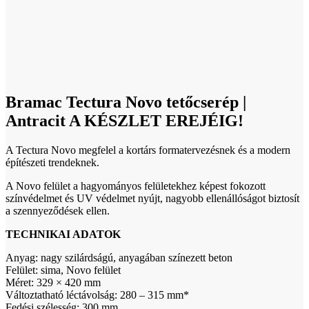
Akció
Click to enlarge
Bramac Tectura Novo tetőcserép |
Antracit A KÉSZLET EREJÉIG!
A Tectura Novo megfelel a kortárs formatervezésnek és a modern
építészeti trendeknek.
A Novo felület a hagyományos felületekhez képest fokozott
színvédelmet és UV védelmet nyújt, nagyobb ellenállóságot biztosít
a szennyeződések ellen.
TECHNIKAI ADATOK
Anyag: nagy szilárdságú, anyagában színezett beton
Felület: sima, Novo felület
Méret: 329 × 420 mm
Változtatható léctávolság: 280 – 315 mm*
Fedési szélesség: 300 mm