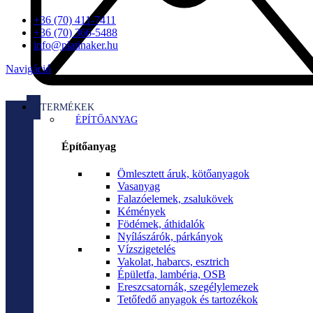
+36 (70) 411-7411
+36 (70) 366-5488
info@platinaker.hu
Navigáció
TERMÉKEK
ÉPÍTŐANYAG
Építőanyag
Ömlesztett áruk, kötőanyagok
Vasanyag
Falazóelemek, zsalukövek
Kémények
Födémek, áthidalók
Nyílászárók, párkányok
Vízszigetelés
Vakolat, habarcs, esztrich
Épületfa, lambéria, OSB
Ereszcsatornák, szegélylemezek
Tetőfedő anyagok és tartozékok