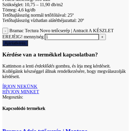
Szükséglet: 10,75 – 11,90 db/m2
Tömeg: 4,6 kg/db
Tetőhajlásszög normál tetőfóliával: 25º
Tetőhajlásszög vízhatlan alátéthéjazattal: 20º
Bramac Tectura Novo tetőcserép | Antracit A KÉSZLET
EREJÉIG! mennyiség
Ajánlatkérés
Kérdése van a termékkel kapcsolatban?
Kattintson a lenti
érdeklődés
gombra, és írja meg kérdéseit.
Kollégáink készséggel állnak rendelkezésére, hogy megválaszolják
kérdéseit.
ÍRJON NEKÜNK
HÍVJON MINKET
Megosztás:
Kapcsolódó termékek