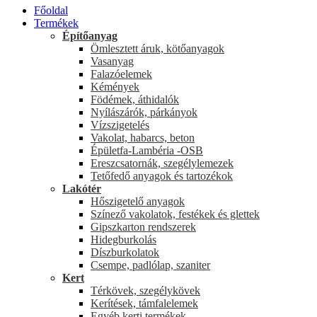
Főoldal
Termékek
Építőanyag
Ömlesztett áruk, kötőanyagok
Vasanyag
Falazóelemek
Kémények
Födémek, áthidalók
Nyílászárók, párkányok
Vízszigetelés
Vakolat, habarcs, beton
Épületfa-Lambéria -OSB
Ereszcsatornák, szegélylemezek
Tetőfedő anyagok és tartozékok
Lakótér
Hőszigetelő anyagok
Színező vakolatok, festékek és glettek
Gipszkarton rendszerek
Hidegburkolás
Díszburkolatok
Csempe, padlólap, szaniter
Kert
Térkövek, szegélykövek
Kerítések, támfalelemek
Egyéb kerti termékek