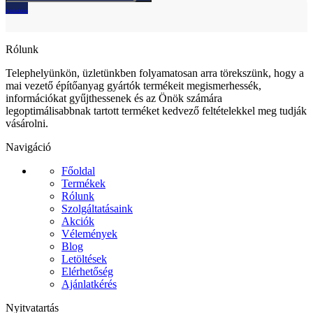
Ajánlatkérés
Rólunk
Telephelyünkön, üzletünkben folyamatosan arra törekszünk, hogy a
mai vezető építőanyag gyártók termékeit megismerhessék,
információkat gyűjthessenek és az Önök számára
legoptimálisabbnak tartott terméket kedvező feltételekkel meg tudják
vásárolni.
Navigáció
Főoldal
Termékek
Rólunk
Szolgáltatásaink
Akciók
Vélemények
Blog
Letöltések
Elérhetőség
Ajánlatkérés
Nyitvatartás