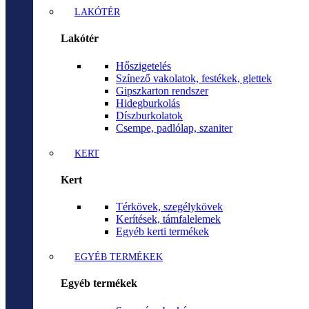
LAKÓTÉR
Lakótér
Hőszigetelés
Színező vakolatok, festékek, glettek
Gipszkarton rendszer
Hidegburkolás
Díszburkolatok
Csempe, padlólap, szaniter
KERT
Kert
Térkövek, szegélykövek
Kerítések, támfalelemek
Egyéb kerti termékek
EGYÉB TERMÉKEK
Egyéb termékek