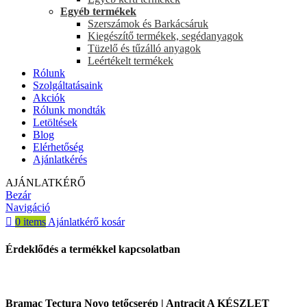
Egyéb termékek
Szerszámok és Barkácsáruk
Kiegészítő termékek, segédanyagok
Tüzelő és tűzálló anyagok
Leértékelt termékek
Rólunk
Szolgáltatásaink
Akciók
Rólunk mondták
Letöltések
Blog
Elérhetőség
Ajánlatkérés
AJÁNLATKÉRŐ
Bezár
Navigáció
0
items
Ajánlatkérő kosár
Érdeklődés a termékkel kapcsolatban
Bramac Tectura Novo tetőcserép | Antracit A KÉSZLET