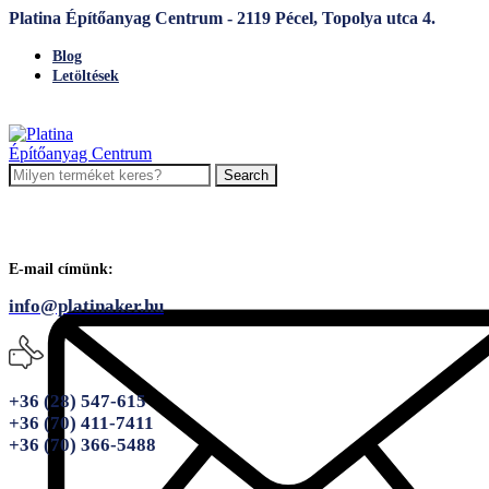
Platina Építőanyag Centrum - 2119 Pécel, Topolya utca 4.
Blog
Letöltések
Search
E-mail címünk:
info@platinaker.hu
+36 (28) 547-615
+36 (70) 411-7411
+36 (70) 366-5488