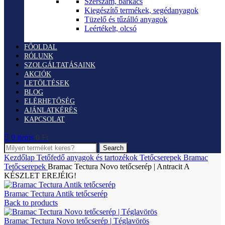
Szerszám, barkács
Kiegészítő termékek, segédanyagok
Tüzelő és tűzálló anyagok
Leértékelt, olcsó
FŐOLDAL
RÓLUNK
SZOLGÁLTATÁSAINK
AKCIÓK
LETÖLTÉSEK
BLOG
ELÉRHETŐSÉG
AJÁNLATKÉRÉS
KAPCSOLAT
0
items
0
Ft
Search
Kezdőlap
Tetőfedő anyagok és tartozékok
Tetőcserepek
Bramac
Tetőcserepek
Bramac Tectura Novo tetőcserép | Antracit A
KÉSZLET EREJÉIG!
Bramac Tectura Antik tetőcserép
Back to products
Bramac Tectura Novo tetőcserép | Téglavörös