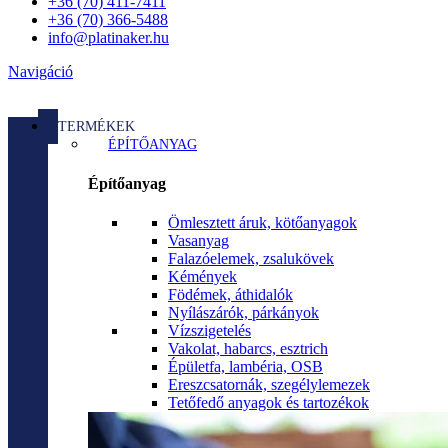
+36 (70) 411-7411
+36 (70) 366-5488
info@platinaker.hu
Navigáció
TERMÉKEK
ÉPÍTŐANYAG
Építőanyag
Ömlesztett áruk, kötőanyagok
Vasanyag
Falazóelemek, zsalukövek
Kémények
Födémek, áthidalók
Nyílászárók, párkányok
Vízszigetelés
Vakolat, habarcs, esztrich
Épületfa, lambéria, OSB
Ereszcsatornák, szegélylemezek
Tetőfedő anyagok és tartozékok