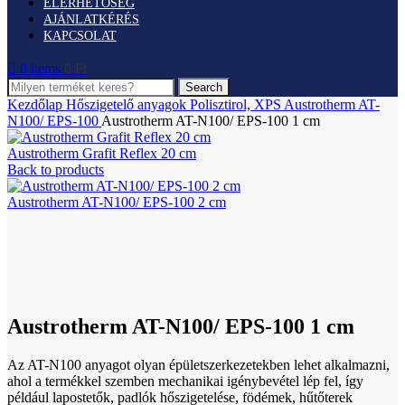
ELÉRHETŐSÉG
AJÁNLATKÉRÉS
KAPCSOLAT
0
items
0
Ft
Search
Kezdőlap
Hőszigetelő anyagok
Polisztirol, XPS
Austrotherm AT-
N100/ EPS-100
Austrotherm AT-N100/ EPS-100 1 cm
Austrotherm Grafit Reflex 20 cm
Back to products
Austrotherm AT-N100/ EPS-100 2 cm
Click to enlarge
Austrotherm AT-N100/ EPS-100 1 cm
Az AT-N100 anyagot olyan épületszerkezetekben lehet alkalmazni,
ahol a termékkel szemben mechanikai igénybevétel lép fel, így
például lapostetők, padlók hőszigetelése, födémek, hűtőterek