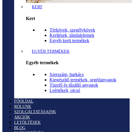
KERT
Kert
Térkövek, szegélykövek
Kerítések, támfalelemek
Egyéb kerti termékek
EGYÉB TERMÉKEK
Egyéb termékek
Szerszám, barkács
Kiegészítő termékek, segédanyagok
Tüzelő és tűzálló anyagok
Leértékelt, olcsó
FŐOLDAL
RÓLUNK
SZOLGÁLTATÁSAINK
AKCIÓK
LETÖLTÉSEK
BLOG