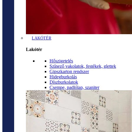
LAKÓTÉR
Lakótér
Hőszigetelés
Színező vakolatok, festékek, glettek
Gipszkarton rendszer
Hidegburkolás
Díszburkolatok
Csempe, padlólap, szaniter