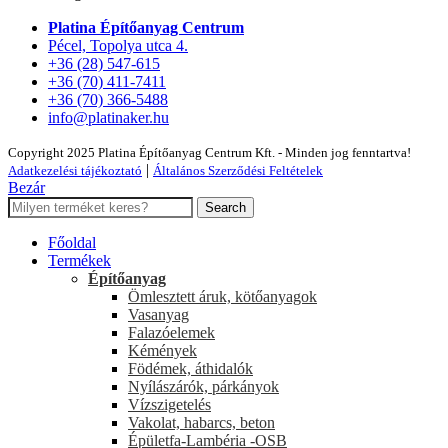
Platina Építőanyag Centrum
Pécel, Topolya utca 4.
+36 (28) 547-615
+36 (70) 411-7411
+36 (70) 366-5488
info@platinaker.hu
Copyright 2025 Platina Építőanyag Centrum Kft. - Minden jog fenntartva!
|
Adatkezelési tájékoztató
Általános Szerződési Feltételek
Bezár
Search
Főoldal
Termékek
Építőanyag
Ömlesztett áruk, kötőanyagok
Vasanyag
Falazóelemek
Kémények
Födémek, áthidalók
Nyílászárók, párkányok
Vízszigetelés
Vakolat, habarcs, beton
Épületfa-Lambéria -OSB