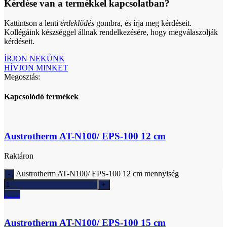
Kérdése van a termékkel kapcsolatban?
Kattintson a lenti
érdeklődés
gombra, és írja meg kérdéseit.
Kollégáink készséggel állnak rendelkezésére, hogy megválaszolják
kérdéseit.
ÍRJON NEKÜNK
HÍVJON MINKET
Megosztás:
Kapcsolódó termékek
Austrotherm AT-N100/ EPS-100 12 cm
Raktáron
Austrotherm AT-N100/ EPS-100 12 cm mennyiség
Ajánlatkérés
Austrotherm AT-N100/ EPS-100 15 cm