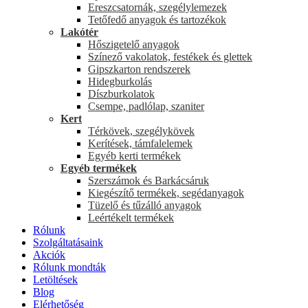
Ereszcsatornák, szegélylemezek
Tetőfedő anyagok és tartozékok
Lakótér
Hőszigetelő anyagok
Színező vakolatok, festékek és glettek
Gipszkarton rendszerek
Hidegburkolás
Díszburkolatok
Csempe, padlólap, szaniter
Kert
Térkövek, szegélykövek
Kerítések, támfalelemek
Egyéb kerti termékek
Egyéb termékek
Szerszámok és Barkácsáruk
Kiegészítő termékek, segédanyagok
Tüzelő és tűzálló anyagok
Leértékelt termékek
Rólunk
Szolgáltatásaink
Akciók
Rólunk mondták
Letöltések
Blog
Elérhetőség