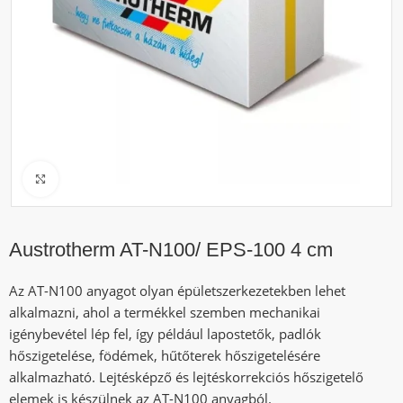
Click to enlarge
Austrotherm AT-N100/ EPS-100 4 cm
Az AT-N100 anyagot olyan épületszerkezetekben lehet
alkalmazni, ahol a termékkel szemben mechanikai
igénybevétel lép fel, így például lapostetők, padlók
hőszigetelése, födémek, hűtőterek hőszigetelésére
alkalmazható. Lejtésképző és lejtéskorrekciós hőszigetelő
elemek is készülnek az AT-N100 anyagból.