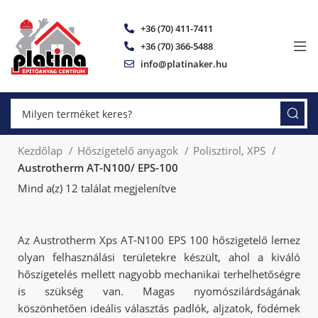
+36 (70) 411-7411
+36 (70) 366-5488
info@platinaker.hu
Kezdőlap
Hőszigetelő anyagok
Polisztirol, XPS
Austrotherm AT-N100/ EPS-100
Mind a(z) 12 találat megjelenítve
Az Austrotherm Xps AT-N100 EPS 100 hőszigetelő lemez
olyan felhasználási területekre készült, ahol a kiváló
hőszigetelés mellett nagyobb mechanikai terhelhetőségre
is szükség van. Magas nyomószilárdságának
köszönhetően ideális választás padlók, aljzatok, födémek