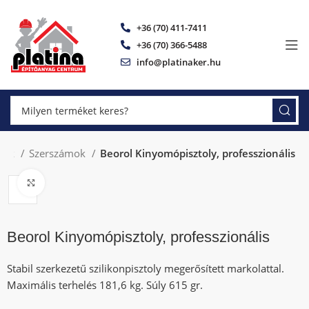
+36 (70) 411-7411
+36 (70) 366-5488
info@platinaker.hu
áruk
Szerszámok
Beorol Kinyomópisztoly, professzionális
Click to enlarge
Beorol Kinyomópisztoly, professzionális
Stabil szerkezetű szilikonpisztoly megerősített markolattal.
Maximális terhelés 181,6 kg. Súly 615 gr.