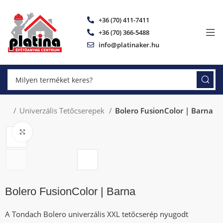
+36 (70) 411-7411
+36 (70) 366-5488
info@platinaker.hu
pek
Univerzális Tetőcserepek
Bolero FusionColor | Barna
Click to enlarge
Bolero FusionColor | Barna
A Tondach Bolero univerzális XXL tetőcserép nyugodt