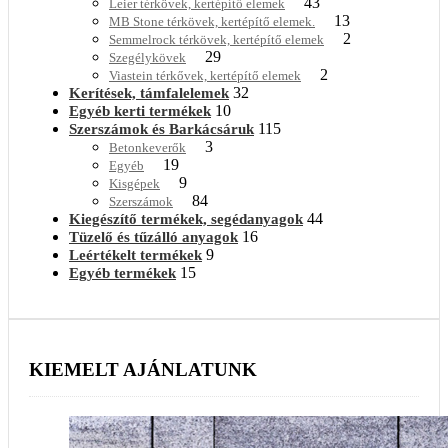
43
Leier térkövek, kertépítő elemek
13
MB Stone térkövek, kertépítő elemek.
2
Semmelrock térkövek, kertépítő elemek
29
Szegélykövek
2
Viastein térkővek, kertépítő elemek
32
Kerítések, támfalelemek
10
Egyéb kerti termékek
115
Szerszámok és Barkácsáruk
3
Betonkeverők
19
Egyéb
9
Kisgépek
84
Szerszámok
44
Kiegészítő termékek, segédanyagok
16
Tüzelő és tűzálló anyagok
9
Leértékelt termékek
15
Egyéb termékek
KIEMELT AJÁNLATUNK