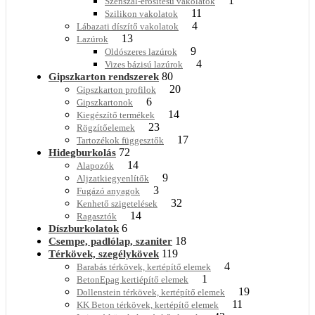
1
Szénszál-erősítésű vakolatok
11
Szilikon vakolatok
4
Lábazati díszítő vakolatok
13
Lazúrok
9
Oldószeres lazúrok
4
Vizes bázisú lazúrok
80
Gipszkarton rendszerek
20
Gipszkarton profilok
6
Gipszkartonok
14
Kiegészítő termékek
23
Rögzítőelemek
17
Tartozékok függesztők
72
Hidegburkolás
14
Alapozók
9
Aljzatkiegyenlítők
3
Fugázó anyagok
32
Kenhető szigetelések
14
Ragasztók
6
Díszburkolatok
18
Csempe, padlólap, szaniter
119
Térkövek, szegélykövek
4
Barabás térkövek, kertépítő elemek
1
BetonEpag kertiépítő elemek
19
Dollenstein térkövek, kertépítő elemek
11
KK Beton térkövek, kertépítő elemek