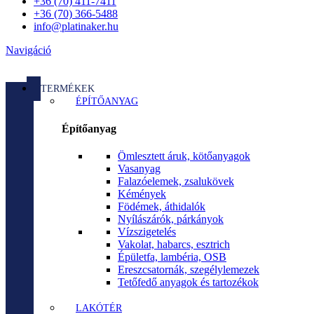
+36 (70) 411-7411
+36 (70) 366-5488
info@platinaker.hu
Navigáció
TERMÉKEK
ÉPÍTŐANYAG
Építőanyag
Ömlesztett áruk, kötőanyagok
Vasanyag
Falazóelemek, zsalukövek
Kémények
Födémek, áthidalók
Nyílászárók, párkányok
Vízszigetelés
Vakolat, habarcs, esztrich
Épületfa, lambéria, OSB
Ereszcsatornák, szegélylemezek
Tetőfedő anyagok és tartozékok
LAKÓTÉR