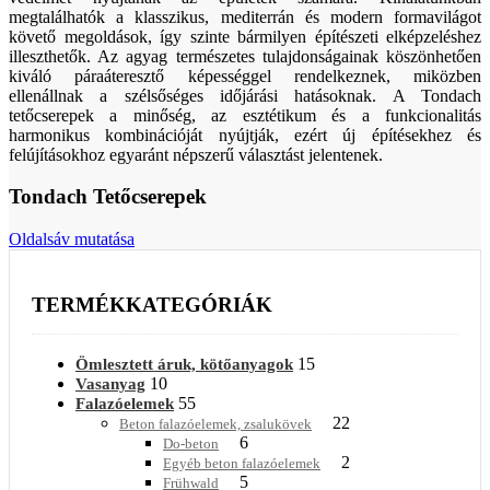
megtalálhatók a klasszikus, mediterrán és modern formavilágot
követő megoldások, így szinte bármilyen építészeti elképzeléshez
illeszthetők. Az agyag természetes tulajdonságainak köszönhetően
kiváló páraáteresztő képességgel rendelkeznek, miközben
ellenállnak a szélsőséges időjárási hatásoknak. A Tondach
tetőcserepek a minőség, az esztétikum és a funkcionalitás
harmonikus kombinációját nyújtják, ezért új építésekhez és
felújításokhoz egyaránt népszerű választást jelentenek.
Tondach Tetőcserepek
Oldalsáv mutatása
TERMÉKKATEGÓRIÁK
15
Ömlesztett áruk, kötőanyagok
10
Vasanyag
55
Falazóelemek
22
Beton falazóelemek, zsalukövek
6
Do-beton
2
Egyéb beton falazóelemek
5
Frühwald