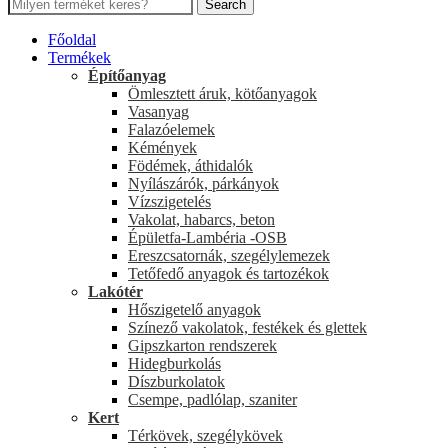
Search
Főoldal
Termékek
Építőanyag
Ömlesztett áruk, kötőanyagok
Vasanyag
Falazóelemek
Kémények
Födémek, áthidalók
Nyílászárók, párkányok
Vízszigetelés
Vakolat, habarcs, beton
Épületfa-Lambéria -OSB
Ereszcsatornák, szegélylemezek
Tetőfedő anyagok és tartozékok
Lakótér
Hőszigetelő anyagok
Színező vakolatok, festékek és glettek
Gipszkarton rendszerek
Hidegburkolás
Díszburkolatok
Csempe, padlólap, szaniter
Kert
Térkövek, szegélykövek