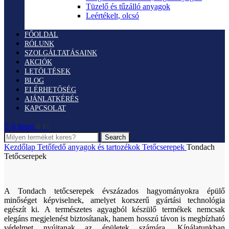
Tüzelő és tűzálló anyagok
Leértékelt, olcsó
FŐOLDAL
RÓLUNK
SZOLGÁLTATÁSAINK
AKCIÓK
LETÖLTÉSEK
BLOG
ELÉRHETŐSÉG
AJÁNLATKÉRÉS
KAPCSOLAT
0
items
0
Ft
Search
Kezdőlap
Tetőfedő anyagok és tartozékok
Tetőcserepek
Tondach
Tetőcserepek
A Tondach tetőcserepek évszázados hagyományokra épülő
minőséget képviselnek, amelyet korszerű gyártási technológia
egészít ki. A természetes agyagból készülő termékek nemcsak
elegáns megjelenést biztosítanak, hanem hosszú távon is megbízható
védelmet nyújtanak az épületek számára. Kínálatunkban