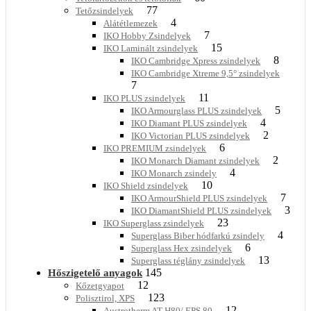
77
Tetőzsindelyek
4
Alátétlemezek
7
IKO Hobby Zsindelyek
15
IKO Laminált zsindelyek
8
IKO Cambridge Xpress zsindelyek
IKO Cambridge Xtreme 9,5° zsindelyek
7
11
IKO PLUS zsindelyek
5
IKO Armourglass PLUS zsindelyek
4
IKO Diamant PLUS zsindelyek
2
IKO Victorian PLUS zsindelyek
6
IKO PREMIUM zsindelyek
2
IKO Monarch Diamant zsindelyek
4
IKO Monarch zsindely
10
IKO Shield zsindelyek
7
IKO ArmourShield PLUS zsindelyek
3
IKO DiamantShield PLUS zsindelyek
23
IKO Superglass zsindelyek
4
Superglass Biber hódfarkú zsindely
6
Superglass Hex zsindelyek
13
Superglass téglány zsindelyek
145
Hőszigetelő anyagok
12
Kőzetgyapot
123
Polisztirol, XPS
12
Austrotherm AT-H80/ EPS 80