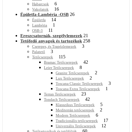
6
Habarcsok
16
Vakolatok
26
Épületfa-Lambéria -OSB
14
Épületfa
1
Lambéria
11
OSB-3
21
Ereszcsatornák, szegélylemezek
258
Tetőfedő anyagok és tartozékok
3
Cserepes, és Trapézlemezek
3
Palatető
115
Tetőcserepek
42
Bramac Tetőcserepek
8
Leier Tetőcserepek
2
Granite Tetőcserepek
2
Lux Tetőcserepek
3
Toscana Classic Tetőcserepek
1
Toscana Extra Tetőcserepek
23
Terran Tetőcserepek
42
Tondach Tetőcserepek
5
Klasszikus Tetőcserepek
2
Mediterrán tetőcserepek
6
Modern Tetőcserepek
17
Tradicionális tetőcserepek
12
Univerzális Tetőcserepek
60
Tetőtartozékok és tetőfóliák