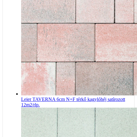
Leier TAVERNA 6cm N+F térkő kagylóhéj satírozott
12m2/rlp.