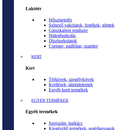
Lakótér
Hőszigetelés
Színező vakolatok, festékek, glettek
Gipszkarton rendszer
Hidegburkolás
Díszburkolatok
Csempe, padlólap, szaniter
KERT
Kert
Térkövek, szegélykövek
Kerítések, támfalelemek
Egyéb kerti termékek
EGYÉB TERMÉKEK
Egyéb termékek
Szerszám, barkács
Kiegészítő termékek, segédanyagok