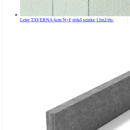
Leier TAVERNA 6cm N+F térkő szürke 12m2/rlp.