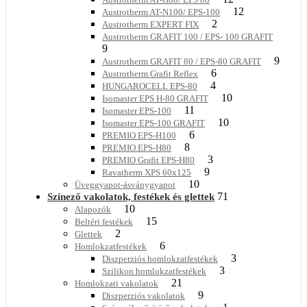
12
Austrotherm AT-N100/ EPS-100
2
Austrotherm EXPERT FIX
Austrotherm GRAFIT 100 / EPS- 100 GRAFIT
9
9
Austrotherm GRAFIT 80 / EPS-80 GRAFIT
6
Austrotherm Grafit Reflex
4
HUNGAROCELL EPS-80
10
Isomaster EPS H-80 GRAFIT
11
Isomaster EPS-100
10
Isomaster EPS-100 GRAFIT
6
PREMIO EPS-H100
8
PREMIO EPS-H80
3
PREMIO Grafit EPS-H80
9
Ravatherm XPS 60x125
10
Üveggyapot-ásványgyapot
71
Színező vakolatok, festékek és glettek
10
Alapozók
15
Beltéri festékek
2
Glettek
6
Homlokzatfestékek
3
Diszperziós homlokzatfestékek
3
Szilikon homlokzatfestékek
21
Homlokzati vakolatok
9
Diszperziós vakolatok