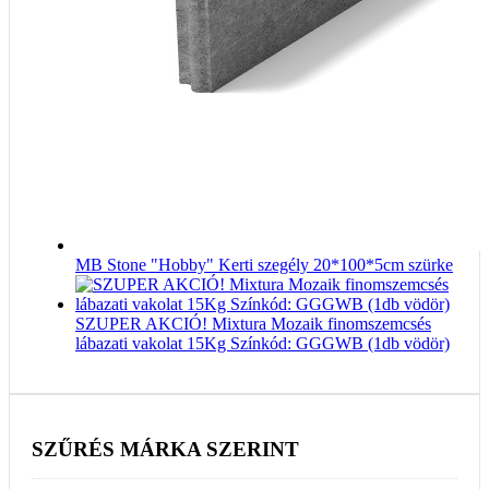
MB Stone "Hobby" Kerti szegély 20*100*5cm szürke
SZUPER AKCIÓ! Mixtura Mozaik finomszemcsés
lábazati vakolat 15Kg Színkód: GGGWB (1db vödör)
SZŰRÉS MÁRKA SZERINT