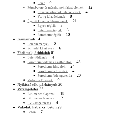
9
Leier
12
Pórusbeton- és mészhomok falazóelemek
4
Silka mészhomok falazóelemek
8
Ytong falazóelemek
21
Égetett kerámia falazóelemek
3
Egyéb téglák
8
Leiertherm téglák
10
Porotherm téglák
14
Kémények
8
Leier kémények
6
Schiedel kémények
61
Födémek, áthidalók
4
Leier födémek
48
Porotherm födémek és áthidalók
24
Porotherm áthidalók
4
Porotherm béléstestek
20
Porotherm födémgerenda
9
Vasbeton födémek
20
Nyílászárók, párkányok
35
Vízszigetelés
19
Bitumenes alapozók
12
Bitumenes lemezek
4
PVC szigetelések
29
Vakolat, habarcs, beton
7
Beton