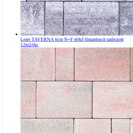
Leier TAVERNA 6cm N+F térkő füstantracit satírozott
12m2/rlp.