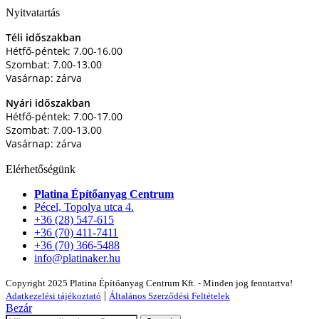
Nyitvatartás
Téli időszakban
Hétfő-péntek: 7.00-16.00
Szombat: 7.00-13.00
Vasárnap: zárva
Nyári időszakban
Hétfő-péntek: 7.00-17.00
Szombat: 7.00-13.00
Vasárnap: zárva
Elérhetőségünk
Platina Építőanyag Centrum
Pécel, Topolya utca 4.
+36 (28) 547-615
+36 (70) 411-7411
+36 (70) 366-5488
info@platinaker.hu
Copyright 2025 Platina Építőanyag Centrum Kft. - Minden jog fenntartva!
|
Adatkezelési tájékoztató
Általános Szerződési Feltételek
Bezár