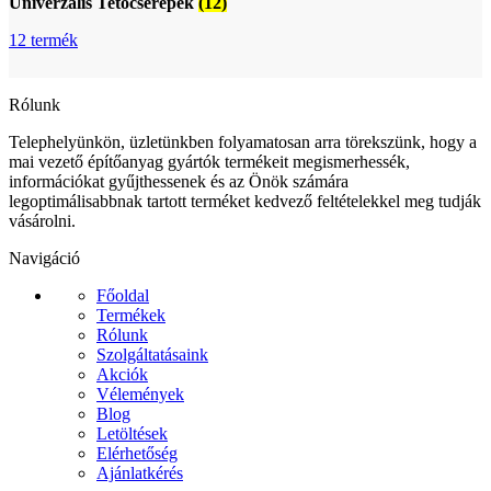
Univerzális Tetőcserepek
(12)
12 termék
Rólunk
Telephelyünkön, üzletünkben folyamatosan arra törekszünk, hogy a
mai vezető építőanyag gyártók termékeit megismerhessék,
információkat gyűjthessenek és az Önök számára
legoptimálisabbnak tartott terméket kedvező feltételekkel meg tudják
vásárolni.
Navigáció
Főoldal
Termékek
Rólunk
Szolgáltatásaink
Akciók
Vélemények
Blog
Letöltések
Elérhetőség
Ajánlatkérés