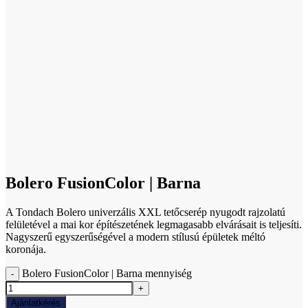
Click to enlarge
Bolero FusionColor | Barna
A Tondach Bolero univerzális XXL tetőcserép nyugodt rajzolatú
felületével a mai kor építészetének legmagasabb elvárásait is teljesíti.
Nagyszerű egyszerűségével a modern stílusú épületek méltó
koronája.
Bolero FusionColor | Barna mennyiség
Ajánlatkérés