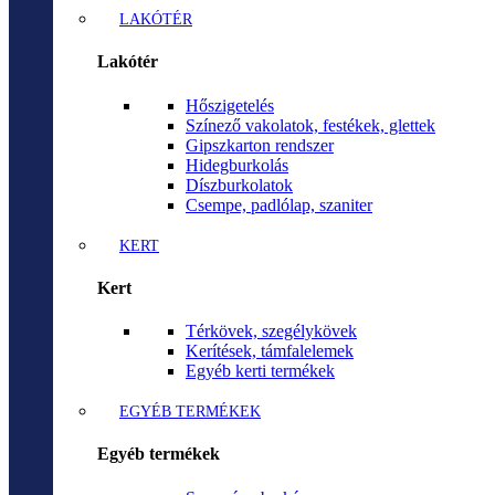
LAKÓTÉR
Lakótér
Hőszigetelés
Színező vakolatok, festékek, glettek
Gipszkarton rendszer
Hidegburkolás
Díszburkolatok
Csempe, padlólap, szaniter
KERT
Kert
Térkövek, szegélykövek
Kerítések, támfalelemek
Egyéb kerti termékek
EGYÉB TERMÉKEK
Egyéb termékek