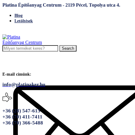
Platina Építőanyag Centrum - 2119 Pécel, Topolya utca 4.
Blog
Letöltések
Search
E-mail címünk:
info@platinaker.hu
+36 (28) 547-615
+36 (70) 411-7411
+36 (70) 366-5488