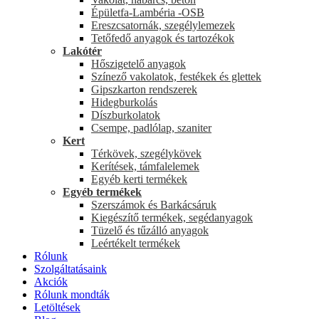
Épületfa-Lambéria -OSB
Ereszcsatornák, szegélylemezek
Tetőfedő anyagok és tartozékok
Lakótér
Hőszigetelő anyagok
Színező vakolatok, festékek és glettek
Gipszkarton rendszerek
Hidegburkolás
Díszburkolatok
Csempe, padlólap, szaniter
Kert
Térkövek, szegélykövek
Kerítések, támfalelemek
Egyéb kerti termékek
Egyéb termékek
Szerszámok és Barkácsáruk
Kiegészítő termékek, segédanyagok
Tüzelő és tűzálló anyagok
Leértékelt termékek
Rólunk
Szolgáltatásaink
Akciók
Rólunk mondták
Letöltések