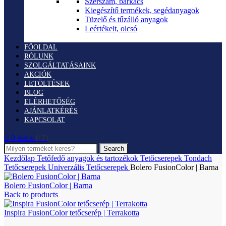
Szerszám, barkács
Kiegészítő termékek, segédanyagok
Tüzelő és tűzálló anyagok
Leértékelt, olcsó
FŐOLDAL
RÓLUNK
SZOLGÁLTATÁSAINK
AKCIÓK
LETÖLTÉSEK
BLOG
ELÉRHETŐSÉG
AJÁNLATKÉRÉS
KAPCSOLAT
0
items
0
Ft
Search
Kezdőlap
Tetőfedő anyagok és tartozékok
Tetőcserepek
Tondach
Tetőcserepek
Univerzális Tetőcserepek
Bolero FusionColor | Barna
Bolero FusionColor | Barna
Back to products
Inspira FusionColor tetőcserép | Terrakotta