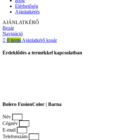
Blog
Elérhetőség
Ajánlatkérés
AJÁNLATKÉRŐ
Bezár
Navigáció
0
items
Ajánlatkérő kosár
Érdeklődés a termékkel kapcsolatban
Bolero FusionColor | Barna
Név
Cégnév
E-mail
Telefonszám