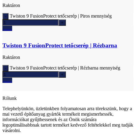
Raktáron
Twiston 9 FusionProtect tetőcserép | Piros mennyiség
Ajánlatkérés
Twiston 9 FusionProtect tetőcserép | Rézbarna
Raktáron
Twiston 9 FusionProtect tetőcserép | Rézbarna mennyiség
Ajánlatkérés
Rólunk
Telephelyünkön, üzletünkben folyamatosan arra törekszünk, hogy a
mai vezető építőanyag gyártók termékeit megismerhessék,
információkat gyűjthessenek és az Önök számára
legoptimálisabbnak tartott terméket kedvező feltételekkel meg tudják
vásárolni.