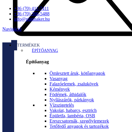
+36 (70) 411-7411
+36 (70) 366-5488
info@platinaker.hu
Navigáció
TERMÉKEK
ÉPÍTŐANYAG
Építőanyag
Ömlesztett áruk, kötőanyagok
Vasanyag
Falazóelemek, zsalukövek
Kémények
Födémek, áthidalók
Nyílászárók, párkányok
Vízszigetelés
Vakolat, habarcs, esztrich
Épületfa, lambéria, OSB
Ereszcsatornák, szegélylemezek
Tetőfedő anyagok és tartozékok