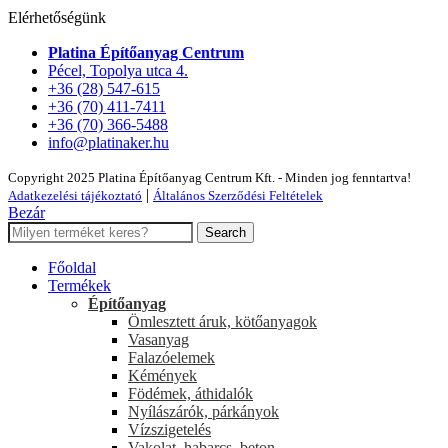
Elérhetőségünk
Platina Építőanyag Centrum
Pécel, Topolya utca 4.
+36 (28) 547-615
+36 (70) 411-7411
+36 (70) 366-5488
info@platinaker.hu
Copyright 2025 Platina Építőanyag Centrum Kft. - Minden jog fenntartva!
|
Adatkezelési tájékoztató
Általános Szerződési Feltételek
Bezár
Search
Főoldal
Termékek
Építőanyag
Ömlesztett áruk, kötőanyagok
Vasanyag
Falazóelemek
Kémények
Födémek, áthidalók
Nyílászárók, párkányok
Vízszigetelés
Vakolat, habarcs, beton