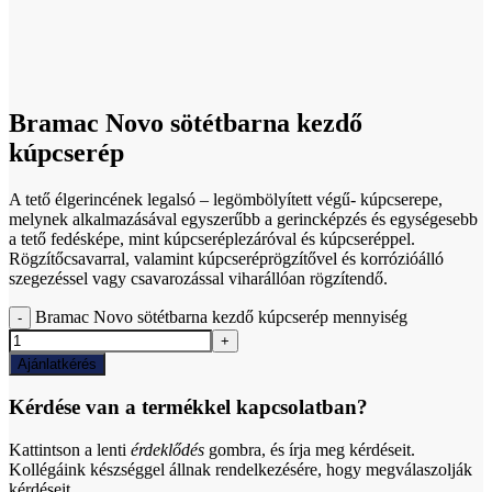
Click to enlarge
Bramac Novo sötétbarna kezdő
kúpcserép
A tető élgerincének legalsó – legömbölyített végű- kúpcserepe,
melynek alkalmazásával egyszerűbb a gerincképzés és egységesebb
a tető fedésképe, mint kúpcseréplezáróval és kúpcseréppel.
Rögzítőcsavarral, valamint kúpcseréprögzítővel és korrózióálló
szegezéssel vagy csavarozással viharállóan rögzítendő.
Bramac Novo sötétbarna kezdő kúpcserép mennyiség
Ajánlatkérés
Kérdése van a termékkel kapcsolatban?
Kattintson a lenti
érdeklődés
gombra, és írja meg kérdéseit.
Kollégáink készséggel állnak rendelkezésére, hogy megválaszolják
kérdéseit.