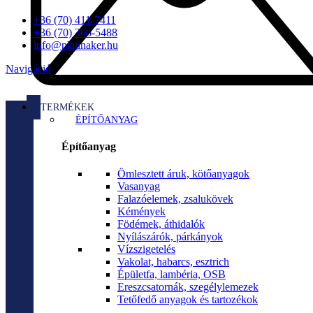
+36 (70) 411-7411
+36 (70) 366-5488
info@platinaker.hu
Navigáció
TERMÉKEK
ÉPÍTŐANYAG
Építőanyag
Ömlesztett áruk, kötőanyagok
Vasanyag
Falazóelemek, zsalukövek
Kémények
Födémek, áthidalók
Nyílászárók, párkányok
Vízszigetelés
Vakolat, habarcs, esztrich
Épületfa, lambéria, OSB
Ereszcsatornák, szegélylemezek
Tetőfedő anyagok és tartozékok