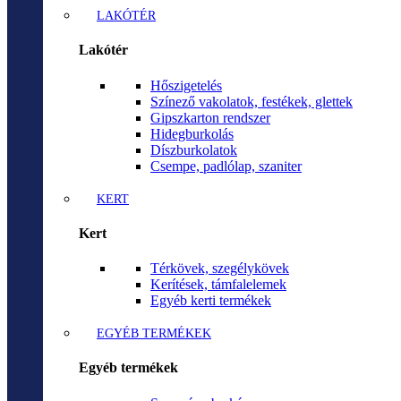
LAKÓTÉR
Lakótér
Hőszigetelés
Színező vakolatok, festékek, glettek
Gipszkarton rendszer
Hidegburkolás
Díszburkolatok
Csempe, padlólap, szaniter
KERT
Kert
Térkövek, szegélykövek
Kerítések, támfalelemek
Egyéb kerti termékek
EGYÉB TERMÉKEK
Egyéb termékek