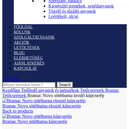
Szerszám, barkács
Kiegészítő termékek, segédanyagok
Tüzelő és tűzálló anyagok
Leértékelt, olcsó
FŐOLDAL
RÓLUNK
SZOLGÁLTATÁSAINK
AKCIÓK
LETÖLTÉSEK
BLOG
ELÉRHETŐSÉG
AJÁNLATKÉRÉS
KAPCSOLAT
0
items
0
Ft
Search
Kezdőlap
Tetőfedő anyagok és tartozékok
Tetőcserepek
Bramac
Tetőcserepek
Bramac Novo sötétbarna kezdő kúpcserép
Bramac Novo sötétbarna elosztó kúpcserép
Back to products
Bramac Novo sötétbarna kúpcserép