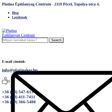
Platina Építőanyag Centrum - 2119 Pécel, Topolya utca 4.
Blog
Letöltések
Search
E-mail címünk:
info@platinaker.hu
+36 (28) 547-615
+36 (70) 411-7411
+36 (70) 366-5488