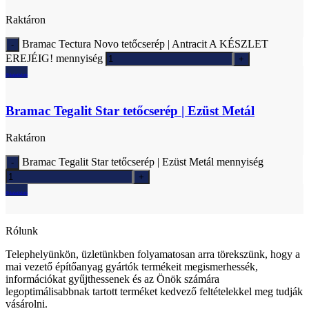
Raktáron
Bramac Tectura Novo tetőcserép | Antracit A KÉSZLET
EREJÉIG! mennyiség
Ajánlatkérés
Bramac Tegalit Star tetőcserép | Ezüst Metál
Raktáron
Bramac Tegalit Star tetőcserép | Ezüst Metál mennyiség
Ajánlatkérés
Rólunk
Telephelyünkön, üzletünkben folyamatosan arra törekszünk, hogy a
mai vezető építőanyag gyártók termékeit megismerhessék,
információkat gyűjthessenek és az Önök számára
legoptimálisabbnak tartott terméket kedvező feltételekkel meg tudják
vásárolni.