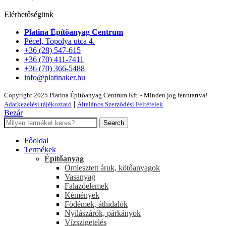
Elérhetőségünk
Platina Építőanyag Centrum
Pécel, Topolya utca 4.
+36 (28) 547-615
+36 (70) 411-7411
+36 (70) 366-5488
info@platinaker.hu
Copyright 2025 Platina Építőanyag Centrum Kft. - Minden jog fenntartva!
|
Adatkezelési tájékoztató
Általános Szerződési Feltételek
Bezár
Search
Főoldal
Termékek
Építőanyag
Ömlesztett áruk, kötőanyagok
Vasanyag
Falazóelemek
Kémények
Födémek, áthidalók
Nyílászárók, párkányok
Vízszigetelés