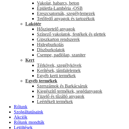
Vakolat, habarcs, beton
Épületfa-Lambéria -OSB
Ereszcsatornák, szegélylemezek
Tetőfedő anyagok és tartozékok
Lakótér
Hőszigetelő anyagok
Színező vakolatok, festékek és glettek
Gipszkarton rendszerek
Hidegburkolás
Díszburkolatok
Csempe, padlólap, szaniter
Kert
Térkövek, szegélykövek
Kerítések, támfalelemek
Egyéb kerti termékek
Egyéb termékek
Szerszámok és Barkácsáruk
Kiegészítő termékek, segédanyagok
Tüzelő és tűzálló anyagok
Leértékelt termékek
Rólunk
Szolgáltatásaink
Akciók
Rólunk mondták
Letöltések