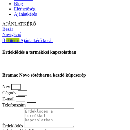
Blog
Elérhetőség
Ajánlatkérés
AJÁNLATKÉRŐ
Bezár
Navigáció
0
items
Ajánlatkérő kosár
Érdeklődés a termékkel kapcsolatban
Bramac Novo sötétbarna kezdő kúpcserép
Név
Cégnév
E-mail
Telefonszám
Érdeklődés