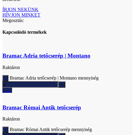
ÍRJON NEKÜNK
HÍVJON MINKET
Megosztás:
Kapcsolódó termékek
Bramac Adria tetőcserép | Montano
Raktáron
Bramac Adria tetőcserép | Montano mennyiség
Ajánlatkérés
Bramac Római Antik tetőcserép
Raktáron
Bramac Római Antik tetőcserép mennyiség