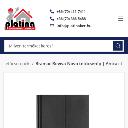
+36 (70) 411-7411
+36 (70) 366-5488
info@platinaker.hu
c Tetőcserepek
Bramac Reviva Novo tetőcserép | Antracit