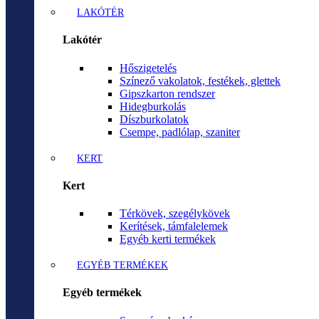
LAKÓTÉR
Lakótér
Hőszigetelés
Színező vakolatok, festékek, glettek
Gipszkarton rendszer
Hidegburkolás
Díszburkolatok
Csempe, padlólap, szaniter
KERT
Kert
Térkövek, szegélykövek
Kerítések, támfalelemek
Egyéb kerti termékek
EGYÉB TERMÉKEK
Egyéb termékek