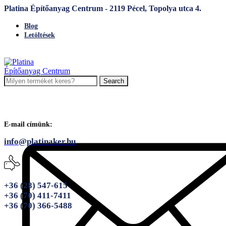
Platina Építőanyag Centrum - 2119 Pécel, Topolya utca 4.
Blog
Letöltések
Search
E-mail címünk:
info@platinaker.hu
+36 (28) 547-615
+36 (70) 411-7411
+36 (70) 366-5488