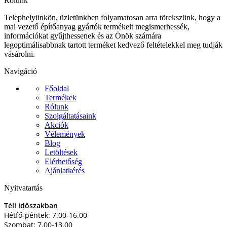
Rólunk
Telephelyünkön, üzletünkben folyamatosan arra törekszünk, hogy a
mai vezető építőanyag gyártók termékeit megismerhessék,
információkat gyűjthessenek és az Önök számára
legoptimálisabbnak tartott terméket kedvező feltételekkel meg tudják
vásárolni.
Navigáció
Főoldal
Termékek
Rólunk
Szolgáltatásaink
Akciók
Vélemények
Blog
Letöltések
Elérhetőség
Ajánlatkérés
Nyitvatartás
Téli időszakban
Hétfő-péntek: 7.00-16.00
Szombat: 7.00-13.00