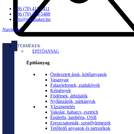
+36 (70) 411-7411
+36 (70) 366-5488
info@platinaker.hu
Navigáció
TERMÉKEK
ÉPÍTŐANYAG
Építőanyag
Ömlesztett áruk, kötőanyagok
Vasanyag
Falazóelemek, zsalukövek
Kémények
Födémek, áthidalók
Nyílászárók, párkányok
Vízszigetelés
Vakolat, habarcs, esztrich
Épületfa, lambéria, OSB
Ereszcsatornák, szegélylemezek
Tetőfedő anyagok és tartozékok