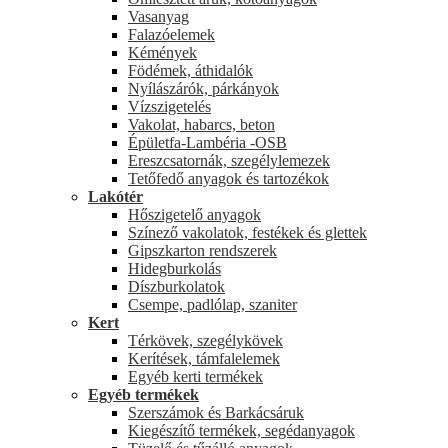
Vasanyag
Falazóelemek
Kémények
Födémek, áthidalók
Nyílászárók, párkányok
Vízszigetelés
Vakolat, habarcs, beton
Épületfa-Lambéria -OSB
Ereszcsatornák, szegélylemezek
Tetőfedő anyagok és tartozékok
Lakótér
Hőszigetelő anyagok
Színező vakolatok, festékek és glettek
Gipszkarton rendszerek
Hidegburkolás
Díszburkolatok
Csempe, padlólap, szaniter
Kert
Térkövek, szegélykövek
Kerítések, támfalelemek
Egyéb kerti termékek
Egyéb termékek
Szerszámok és Barkácsáruk
Kiegészítő termékek, segédanyagok