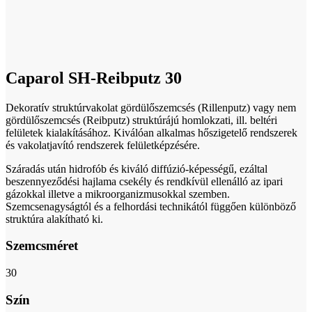
Click to enlarge
Caparol SH-Reibputz 30
Dekoratív struktúrvakolat gördülőszemcsés (Rillenputz) vagy nem
gördülőszemcsés (Reibputz) struktúrájú homlokzati, ill. beltéri
felületek kialakításához. Kiválóan alkalmas hőszigetelő rendszerek
és vakolatjavító rendszerek felületképzésére.
Száradás után hidrofób és kiváló diffúzió-képességű, ezáltal
beszennyeződési hajlama csekély és rendkívül ellenálló az ipari
gázokkal illetve a mikroorganizmusokkal szemben.
Szemcsenagyságtól és a felhordási technikától függően különböző
struktúra alakítható ki.
Szemcsméret
30
Szín