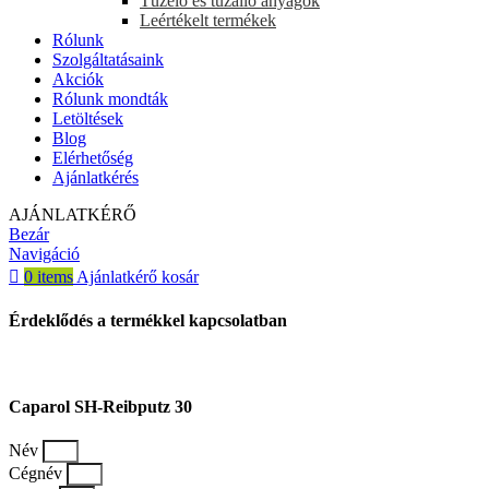
Tüzelő és tűzálló anyagok
Leértékelt termékek
Rólunk
Szolgáltatásaink
Akciók
Rólunk mondták
Letöltések
Blog
Elérhetőség
Ajánlatkérés
AJÁNLATKÉRŐ
Bezár
Navigáció
0
items
Ajánlatkérő kosár
Érdeklődés a termékkel kapcsolatban
Caparol SH-Reibputz 30
Név
Cégnév