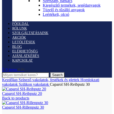
Szerszám, barkács
Kiegészítő termékek, segédanyagok
Tüzelő és tűzálló anyagok
Leértékelt, olcsó
FŐOLDAL
RÓLUNK
SZOLGÁLTATÁSAINK
AKCIÓK
LETÖLTÉSEK
BLOG
ELÉRHETŐSÉG
AJÁNLATKÉRÉS
KAPCSOLAT
0
items
0
Ft
Search
Kezdőlap
Színező vakolatok, festékek és glettek
Homlokzati
vakolatok
Szilikon vakolatok
Caparol SH-Reibputz 30
Caparol SH-Reibputz 20
Back to products
Caparol SH-Rillenputz 30