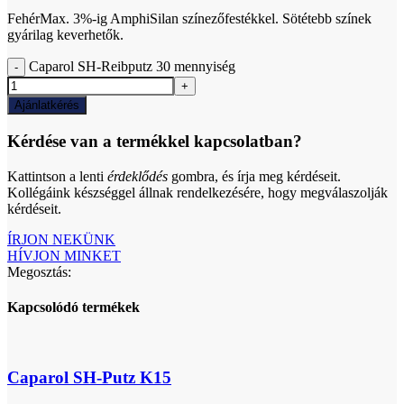
FehérMax. 3%-ig AmphiSilan színezőfestékkel. Sötétebb színek
gyárilag keverhetők.
Caparol SH-Reibputz 30 mennyiség
Ajánlatkérés
Kérdése van a termékkel kapcsolatban?
Kattintson a lenti
érdeklődés
gombra, és írja meg kérdéseit.
Kollégáink készséggel állnak rendelkezésére, hogy megválaszolják
kérdéseit.
ÍRJON NEKÜNK
HÍVJON MINKET
Megosztás:
Kapcsolódó termékek
Caparol SH-Putz K15