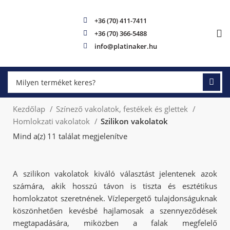
+36 (70) 411-7411
+36 (70) 366-5488
info@platinaker.hu
Kezdőlap
Színező vakolatok, festékek és glettek
Homlokzati vakolatok
Szilikon vakolatok
Mind a(z) 11 találat megjelenítve
A szilikon vakolatok kiváló választást jelentenek azok
számára, akik hosszú távon is tiszta és esztétikus
homlokzatot szeretnének. Vízlepergető tulajdonságuknak
köszönhetően kevésbé hajlamosak a szennyeződések
megtapadására, miközben a falak megfelelő