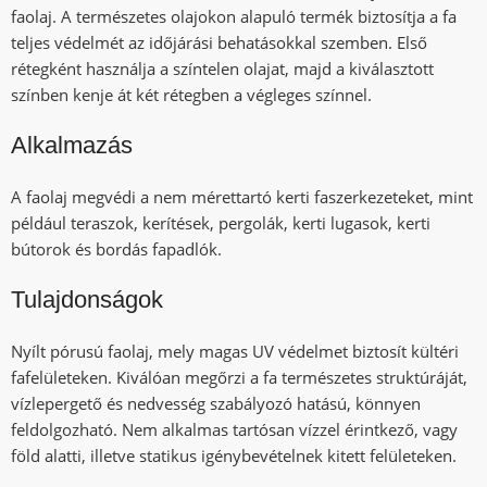
faolaj. A természetes olajokon alapuló termék biztosítja a fa
teljes védelmét az időjárási behatásokkal szemben. Első
rétegként használja a színtelen olajat, majd a kiválasztott
színben kenje át két rétegben a végleges színnel.
Alkalmazás
A faolaj megvédi a nem mérettartó kerti faszerkezeteket, mint
például teraszok, kerítések, pergolák, kerti lugasok, kerti
bútorok és bordás fapadlók.
Tulajdonságok
Nyílt pórusú faolaj, mely magas UV védelmet biztosít kültéri
fafelületeken. Kiválóan megőrzi a fa természetes struktúráját,
vízlepergető és nedvesség szabályozó hatású, könnyen
feldolgozható. Nem alkalmas tartósan vízzel érintkező, vagy
föld alatti, illetve statikus igénybevételnek kitett felületeken.