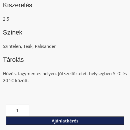
Kiszerelés
2.5 l
Színek
Színtelen, Teak, Palisander
Tárolás
o
Hűvös, fagymentes helyen. Jól szellőztetett helysegben 5
C és
o
20
C között.
Ajánlatkérés