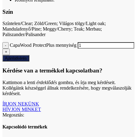
Szín
Színtelen/Clear; Zöld/Green; Világos tölgy/Light oak;
Mandulafenyő/Pine; Meggy/Cherry; Teak; Merbau;
Paliszander/Palisander
CapaWood ProtectPlus mennyiség
Ajánlatkérés
Kérdése van a termékkel kapcsolatban?
Kattintson a lenti
érdeklődés
gombra, és írja meg kérdéseit.
Kollégáink készséggel állnak rendelkezésére, hogy megválaszolják
kérdéseit.
ÍRJON NEKÜNK
HÍVJON MINKET
Megosztás:
Kapcsolódó termékek