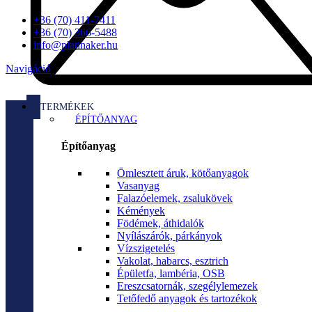
+36 (70) 411-7411
+36 (70) 366-5488
info@platinaker.hu
Navigáció
TERMÉKEK
ÉPÍTŐANYAG
Építőanyag
Ömlesztett áruk, kötőanyagok
Vasanyag
Falazóelemek, zsalukövek
Kémények
Födémek, áthidalók
Nyílászárók, párkányok
Vízszigetelés
Vakolat, habarcs, esztrich
Épületfa, lambéria, OSB
Ereszcsatornák, szegélylemezek
Tetőfedő anyagok és tartozékok