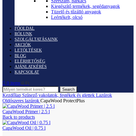
Szerszám, barkács
Kiegészítő termékek, segédanyagok
Tüzelő és tűzálló anyagok
Leértékelt, olcsó
FŐOLDAL
RÓLUNK
SZOLGÁLTATÁSAINK
AKCIÓK
LETÖLTÉSEK
BLOG
ELÉRHETŐSÉG
AJÁNLATKÉRÉS
KAPCSOLAT
0
items
0
Ft
Search
Kezdőlap
Színező vakolatok, festékek és glettek
Lazúrok
Oldószeres lazúrok
CapaWood ProtectPlus
CapaWood Primer | 2.5 l
Back to products
CapaWood Oil | 0.75 l