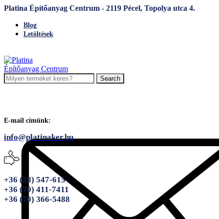
Platina Építőanyag Centrum - 2119 Pécel, Topolya utca 4.
Blog
Letöltések
Search
E-mail címünk:
info@platinaker.hu
+36 (28) 547-615
+36 (70) 411-7411
+36 (70) 366-5488