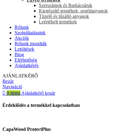
Szerszámok és Barkácsáruk
Kiegészítő termékek, segédanyagok
Tüzelő és tűzálló anyagok
Leértékelt termékek
Rólunk
Szolgáltatásaink
Akciók
Rólunk mondták
Letöltések
Blog
Elérhetőség
Ajánlatkérés
AJÁNLATKÉRŐ
Bezár
Navigáció
0
items
Ajánlatkérő kosár
Érdeklődés a termékkel kapcsolatban
CapaWood ProtectPlus