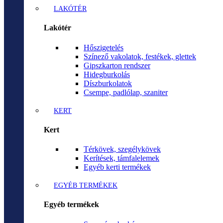
LAKÓTÉR
Lakótér
Hőszigetelés
Színező vakolatok, festékek, glettek
Gipszkarton rendszer
Hidegburkolás
Díszburkolatok
Csempe, padlólap, szaniter
KERT
Kert
Térkövek, szegélykövek
Kerítések, támfalelemek
Egyéb kerti termékek
EGYÉB TERMÉKEK
Egyéb termékek