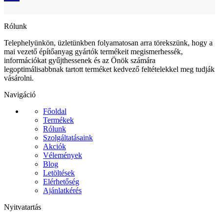
Rólunk
Telephelyünkön, üzletünkben folyamatosan arra törekszünk, hogy a
mai vezető építőanyag gyártók termékeit megismerhessék,
információkat gyűjthessenek és az Önök számára
legoptimálisabbnak tartott terméket kedvező feltételekkel meg tudják
vásárolni.
Navigáció
Főoldal
Termékek
Rólunk
Szolgáltatásaink
Akciók
Vélemények
Blog
Letöltések
Elérhetőség
Ajánlatkérés
Nyitvatartás