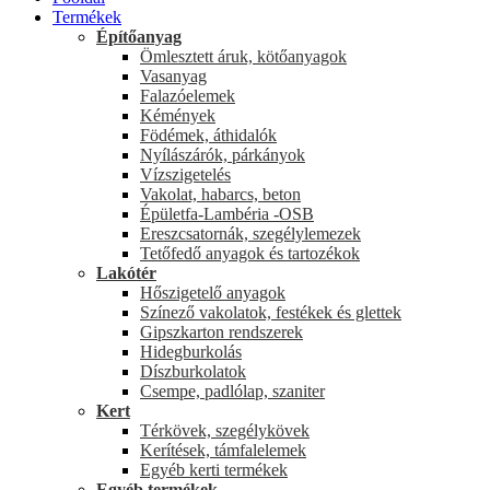
Termékek
Építőanyag
Ömlesztett áruk, kötőanyagok
Vasanyag
Falazóelemek
Kémények
Födémek, áthidalók
Nyílászárók, párkányok
Vízszigetelés
Vakolat, habarcs, beton
Épületfa-Lambéria -OSB
Ereszcsatornák, szegélylemezek
Tetőfedő anyagok és tartozékok
Lakótér
Hőszigetelő anyagok
Színező vakolatok, festékek és glettek
Gipszkarton rendszerek
Hidegburkolás
Díszburkolatok
Csempe, padlólap, szaniter
Kert
Térkövek, szegélykövek
Kerítések, támfalelemek
Egyéb kerti termékek
Egyéb termékek