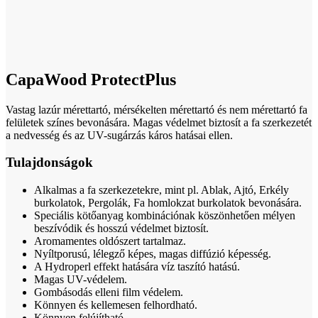
Click to enlarge
CapaWood ProtectPlus
Vastag lazúr mérettartó, mérsékelten mérettartó és nem mérettartó fa
felületek színes bevonására. Magas védelmet biztosít a fa szerkezetét
a nedvesség és az UV-sugárzás káros hatásai ellen.
Tulajdonságok
Alkalmas a fa szerkezetekre, mint pl. Ablak, Ajtó, Erkély
burkolatok, Pergolák, Fa homlokzat burkolatok bevonására.
Speciális kötőanyag kombinációnak köszönhetően mélyen
beszívódik és hosszú védelmet biztosít.
Aromamentes oldószert tartalmaz.
Nyíltporusú, lélegző képes, magas diffúzió képesség.
A Hydroperl effekt hatására víz taszító hatású.
Magas UV-védelem.
Gombásodás elleni film védelem.
Könnyen és kellemesen felhordható.
Könnyen felújítható.