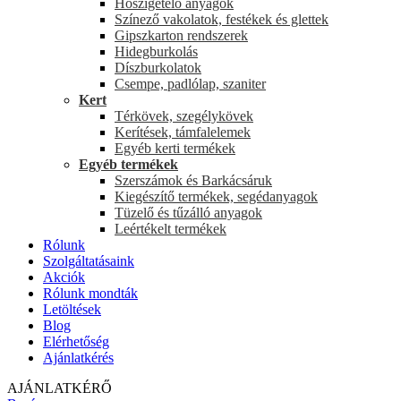
Hőszigetelő anyagok
Színező vakolatok, festékek és glettek
Gipszkarton rendszerek
Hidegburkolás
Díszburkolatok
Csempe, padlólap, szaniter
Kert
Térkövek, szegélykövek
Kerítések, támfalelemek
Egyéb kerti termékek
Egyéb termékek
Szerszámok és Barkácsáruk
Kiegészítő termékek, segédanyagok
Tüzelő és tűzálló anyagok
Leértékelt termékek
Rólunk
Szolgáltatásaink
Akciók
Rólunk mondták
Letöltések
Blog
Elérhetőség
Ajánlatkérés
AJÁNLATKÉRŐ