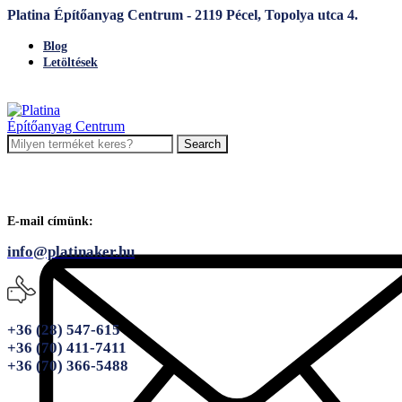
Platina Építőanyag Centrum - 2119 Pécel, Topolya utca 4.
Blog
Letöltések
Search
E-mail címünk:
info@platinaker.hu
+36 (28) 547-615
+36 (70) 411-7411
+36 (70) 366-5488