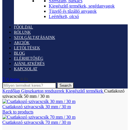
Szerszám, barkács
Kiegészítő termékek, segédanyagok
Tüzelő és tűzálló anyagok
Leértékelt, olcsó
FŐOLDAL
RÓLUNK
SZOLGÁLTATÁSAINK
AKCIÓK
LETÖLTÉSEK
BLOG
ELÉRHETŐSÉG
AJÁNLATKÉRÉS
KAPCSOLAT
0
items
0
Ft
Search
Kezdőlap
Gipszkarton rendszerek
Kiegészítő termékek
Csatlakozó
szivacscsík 50 mm / 30 m
Csatlakozó szivacscsík 30 mm / 30 m
Back to products
Csatlakozó szivacscsík 70 mm / 30 m