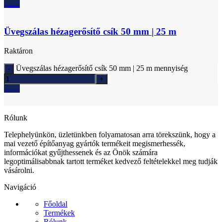
Ajánlatkérés
Üvegszálas hézagerősítő csík 50 mm | 25 m
Raktáron
Üvegszálas hézagerősítő csík 50 mm | 25 m mennyiség
Ajánlatkérés
Rólunk
Telephelyünkön, üzletünkben folyamatosan arra törekszünk, hogy a
mai vezető építőanyag gyártók termékeit megismerhessék,
információkat gyűjthessenek és az Önök számára
legoptimálisabbnak tartott terméket kedvező feltételekkel meg tudják
vásárolni.
Navigáció
Főoldal
Termékek
Rólunk