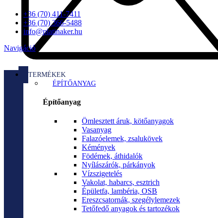
+36 (70) 411-7411
+36 (70) 366-5488
info@platinaker.hu
Navigáció
TERMÉKEK
ÉPÍTŐANYAG
Építőanyag
Ömlesztett áruk, kötőanyagok
Vasanyag
Falazóelemek, zsalukövek
Kémények
Födémek, áthidalók
Nyílászárók, párkányok
Vízszigetelés
Vakolat, habarcs, esztrich
Épületfa, lambéria, OSB
Ereszcsatornák, szegélylemezek
Tetőfedő anyagok és tartozékok