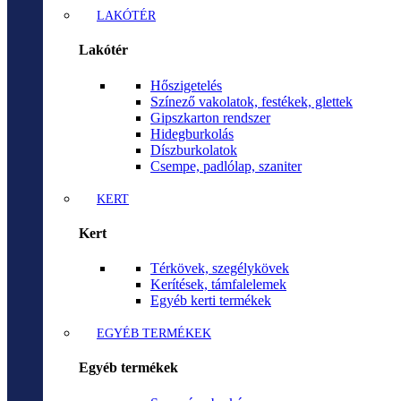
LAKÓTÉR
Lakótér
Hőszigetelés
Színező vakolatok, festékek, glettek
Gipszkarton rendszer
Hidegburkolás
Díszburkolatok
Csempe, padlólap, szaniter
KERT
Kert
Térkövek, szegélykövek
Kerítések, támfalelemek
Egyéb kerti termékek
EGYÉB TERMÉKEK
Egyéb termékek