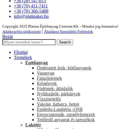
+36 (28) 547-615
+36 (70) 411-7411
+36 (70) 366-5488
info@platinaker.hu
Copyright 2025 Platina Építőanyag Centrum Kft. - Minden jog fenntartva!
|
Adatkezelési tájékoztató
Általános Szerződési Feltételek
Bezár
Search
Főoldal
Termékek
Építőanyag
Ömlesztett áruk, kötőanyagok
Vasanyag
Falazóelemek
Kémények
Födémek, áthidalók
Nyílászárók, párkányok
Vízszigetelés
Vakolat, habarcs, beton
Épületfa-Lambéria -OSB
Ereszcsatornák, szegélylemezek
Tetőfedő anyagok és tartozékok
Lakótér