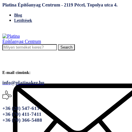
Platina Építőanyag Centrum - 2119 Pécel, Topolya utca 4.
Blog
Letöltések
Search
E-mail címünk:
info@platinaker.hu
+36 (28) 547-615
+36 (70) 411-7411
+36 (70) 366-5488