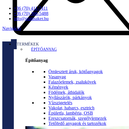
+36 (70) 411-7411
+36 (70) 366-5488
info@platinaker.hu
Navigáció
TERMÉKEK
ÉPÍTŐANYAG
Építőanyag
Ömlesztett áruk, kötőanyagok
Vasanyag
Falazóelemek, zsalukövek
Kémények
Födémek, áthidalók
Nyílászárók, párkányok
Vízszigetelés
Vakolat, habarcs, esztrich
Épületfa, lambéria, OSB
Ereszcsatornák, szegélylemezek
Tetőfedő anyagok és tartozékok