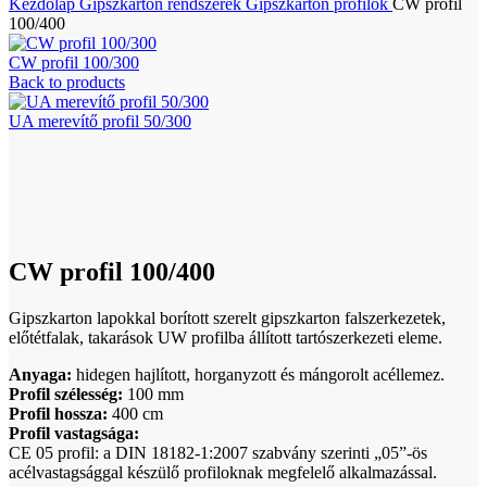
Kezdőlap
Gipszkarton rendszerek
Gipszkarton profilok
CW profil
100/400
CW profil 100/300
Back to products
UA merevítő profil 50/300
Click to enlarge
CW profil 100/400
Gipszkarton lapokkal borított szerelt gipszkarton falszerkezetek,
előtétfalak, takarások UW profilba állított tartószerkezeti eleme.
Anyaga:
hidegen hajlított, horganyzott és mángorolt acéllemez.
Profil szélesség:
100 mm
Profil hossza:
400 cm
Profil vastagsága:
CE 05 profil: a DIN 18182-1:2007 szabvány szerinti „05”-ös
acélvastagsággal készülő profiloknak megfelelő alkalmazással.