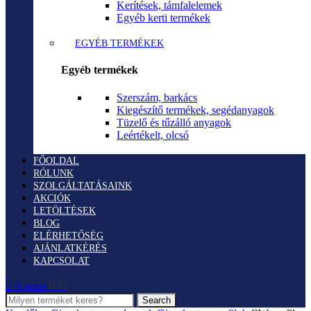
Kerítések, támfalelemek
Egyéb kerti termékek
EGYÉB TERMÉKEK
Egyéb termékek
Szerszám, barkács
Kiegészítő termékek, segédanyagok
Tüzelő és tűzálló anyagok
Leértékelt, olcsó
FŐOLDAL
RÓLUNK
SZOLGÁLTATÁSAINK
AKCIÓK
LETÖLTÉSEK
BLOG
ELÉRHETŐSÉG
AJÁNLATKÉRÉS
KAPCSOLAT
0
items
0
Ft
Search