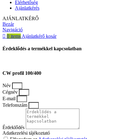
Elérhetőség
Ajánlatkérés
AJÁNLATKÉRŐ
Bezár
Navigáció
0
items
Ajánlatkérő kosár
Érdeklődés a termékkel kapcsolatban
CW profil 100/400
Név
Cégnév
E-mail
Telefonszám
Érdeklődés
Adatkezelési tájékoztató