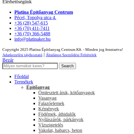
Elérhetőségünk
Platina Építőanyag Centrum
Pécel, Topolya utca 4.
+36 (28) 547-615
+36 (70) 411-7411
+36 (70) 366-5488
info@platinaker.hu
Copyright 2025 Platina Építőanyag Centrum Kft. - Minden jog fenntartva!
|
Adatkezelési tájékoztató
Általános Szerződési Feltételek
Bezár
Search
Főoldal
Termékek
Építőanyag
Ömlesztett áruk, kötőanyagok
Vasanyag
Falazóelemek
Kémények
Födémek, áthidalók
Nyílászárók, párkányok
Vízszigetelés
Vakolat, habarcs, beton