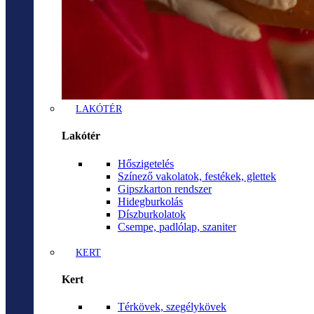
LAKÓTÉR
Lakótér
Hőszigetelés
Színező vakolatok, festékek, glettek
Gipszkarton rendszer
Hidegburkolás
Díszburkolatok
Csempe, padlólap, szaniter
KERT
Kert
Térkövek, szegélykövek