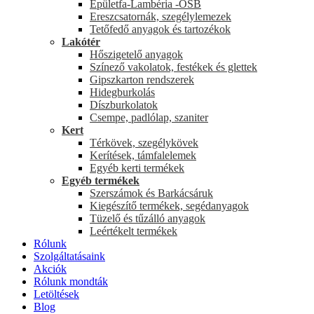
Épületfa-Lambéria -OSB
Ereszcsatornák, szegélylemezek
Tetőfedő anyagok és tartozékok
Lakótér
Hőszigetelő anyagok
Színező vakolatok, festékek és glettek
Gipszkarton rendszerek
Hidegburkolás
Díszburkolatok
Csempe, padlólap, szaniter
Kert
Térkövek, szegélykövek
Kerítések, támfalelemek
Egyéb kerti termékek
Egyéb termékek
Szerszámok és Barkácsáruk
Kiegészítő termékek, segédanyagok
Tüzelő és tűzálló anyagok
Leértékelt termékek
Rólunk
Szolgáltatásaink
Akciók
Rólunk mondták
Letöltések
Blog