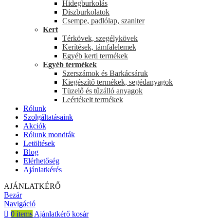
Hidegburkolás
Díszburkolatok
Csempe, padlólap, szaniter
Kert
Térkövek, szegélykövek
Kerítések, támfalelemek
Egyéb kerti termékek
Egyéb termékek
Szerszámok és Barkácsáruk
Kiegészítő termékek, segédanyagok
Tüzelő és tűzálló anyagok
Leértékelt termékek
Rólunk
Szolgáltatásaink
Akciók
Rólunk mondták
Letöltések
Blog
Elérhetőség
Ajánlatkérés
AJÁNLATKÉRŐ
Bezár
Navigáció
0
items
Ajánlatkérő kosár