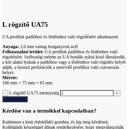
Click to enlarge
L rögzítő UA75
UA profilok padlóhoz és födémhez való rögzítésére alkalmazott.
Anyaga:
2,0 mm vastag horganyzott acél
Felhasználási terület:
UA profilok padlóhoz és födémhez való
rögzítésére. Szélességi mérete az UA bordák szárai közé illeszkedik,
a kör alakú lyukak a padlóhoz vagy a födémhez való rögzítés helyét
adják, a hosszú perforációk a merevítő profilhoz való csavarozás
helyei.
Mérete:
100 mm × 75 mm × 65 mm
L rögzítő UA75 mennyiség
Ajánlatkérés
Kérdése van a termékkel kapcsolatban?
Kattintson a lenti
érdeklődés
gombra, és írja meg kérdéseit.
Kollégáink készséggel állnak rendelkezésére, hogy megválaszolják