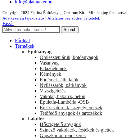
info@platinaker.hu
Copyright 2025 Platina Építőanyag Centrum Kft. - Minden jog fenntartva!
|
Adatkezelési tájékoztató
Általános Szerződési Feltételek
Bezár
Search
Főoldal
Termékek
Építőanyag
Ömlesztett áruk, kötőanyagok
Vasanyag
Falazóelemek
Kémények
Födémek, áthidalók
Nyílászárók, párkányok
Vízszigetelés
Vakolat, habarcs, beton
Épületfa-Lambéria -OSB
Ereszcsatornák, szegélylemezek
Tetőfedő anyagok és tartozékok
Lakótér
Hőszigetelő anyagok
Színező vakolatok, festékek és glettek
Gipszkarton rendszerek