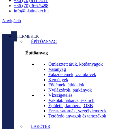
+36 (70) 411-7411
+36 (70) 366-5488
info@platinaker.hu
Navigáció
TERMÉKEK
ÉPÍTŐANYAG
Építőanyag
Ömlesztett áruk, kötőanyagok
Vasanyag
Falazóelemek, zsalukövek
Kémények
Födémek, áthidalók
Nyílászárók, párkányok
Vízszigetelés
Vakolat, habarcs, esztrich
Épületfa, lambéria, OSB
Ereszcsatornák, szegélylemezek
Tetőfedő anyagok és tartozékok
LAKÓTÉR