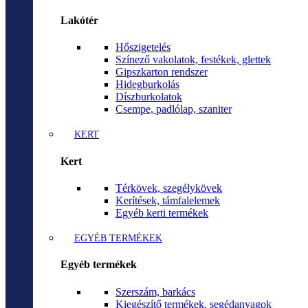
Lakótér
Hőszigetelés
Színező vakolatok, festékek, glettek
Gipszkarton rendszer
Hidegburkolás
Díszburkolatok
Csempe, padlólap, szaniter
KERT
Kert
Térkövek, szegélykövek
Kerítések, támfalelemek
Egyéb kerti termékek
EGYÉB TERMÉKEK
Egyéb termékek
Szerszám, barkács
Kiegészítő termékek, segédanyagok