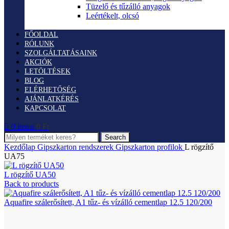
Tüzelő és tűzálló anyagok
Leértékelt, olcsó
FŐOLDAL
RÓLUNK
SZOLGÁLTATÁSAINK
AKCIÓK
LETÖLTÉSEK
BLOG
ELÉRHETŐSÉG
AJÁNLATKÉRÉS
KAPCSOLAT
0
items
0
Ft
Search
Kezdőlap
Gipszkarton rendszerek
Gipszkarton profilok
L rögzítő
UA75
L rögzítő UA50
Back to products
Aquafire szálerősített, A1 tűz- és vízálló cementlap 12.5 120/200