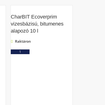
CharBIT Ecoverprim
vizesbázisú, bitumenes
alapozó 10 l
Raktáron
Ajánlatkérés
CharBIT Ec
vizesbázisú
alapozó 25 l
Raktáron