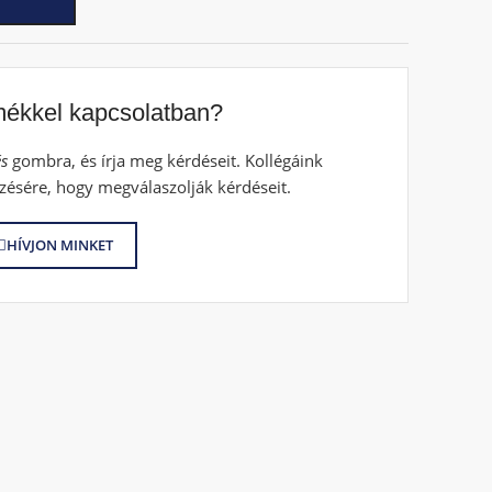
mékkel kapcsolatban?
s
gombra, és írja meg kérdéseit. Kollégáink
zésére, hogy megválaszolják kérdéseit.
HÍVJON MINKET