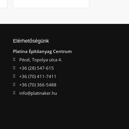
Ajá
Elérhetőségünk
Platina Építőanyag Centrum
Pécel, Topolya utca 4.
+36 (28) 547-615
+36 (70) 411-7411
+36 (70) 366-5488
info@platinaker.hu