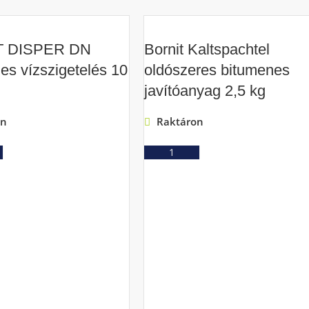
T DISPER DN
Bornit Kaltspachtel
es vízszigetelés 10
oldószeres bitumenes
javítóanyag 2,5 kg
on
Raktáron
Ajánlatkérés
Ajánlatkérés