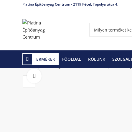
Platina Építőanyag Centrum - 2119 Pécel, Topolya utca 4.
TERMÉKEK
FŐOLDAL
RÓLUNK
SZOLGÁL
Kezdőlap
Vízszigetelés
Bitumenes alapozók
Si
Click to enlarge