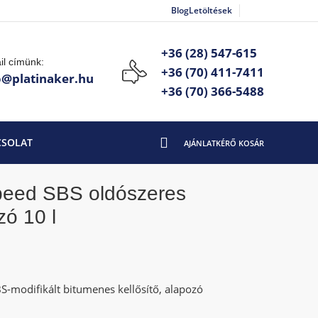
Blog
Letöltések
+36 (28) 547-615
il címünk:
+36 (70) 411-7411
o@platinaker.hu
+36 (70) 366-5488
CSOLAT
Speed SBS oldószeres
ó 10 l
S-modifikált bitumenes kellősítő, alapozó