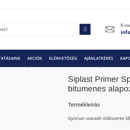
E-ma
inf
TATÁSAINK
AKCIÓK
ELÉRHETŐSÉG
AJÁNLATKÉRÉS
KAP
plast Primer Speed SBS oldószeres bitumenes alapozó 10 l
Siplast Primer 
bitumenes alapoz
Termékleírás
Gyorsan száradó oldószeres SB