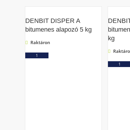
DENBIT DISPER A
DENBI
bitumenes alapozó 5 kg
bitumen
kg
Raktáron
Raktár
Ajánlatkérés