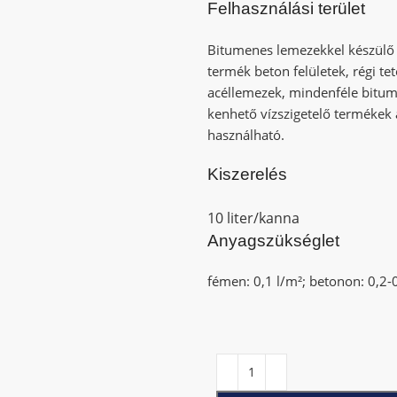
Felhasználási terület
Bitumenes lemezekkel készülő ví
termék beton felületek, régi tet
acéllemezek, mindenféle bitume
kenhető vízszigetelő termékek a
használható.
Kiszerelés
10 liter/kanna
Anyagszükséglet
fémen: 0,1 l/m²; betonon: 0,2-