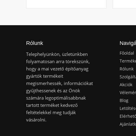
Rólunk
Navigá
Főoldal
Telephelyünkön, üzletünkben
Termék
folyamatosan arra törekszünk,
hogy a mai vezető építőanyag
Rólunk
gyártók termékeit
Szolgált
megismerhessék, információkat
Akciók
gyűjthessenek és az Önök
Vélemé
számára legoptimálisabbnak
Blog
tartott terméket kedvező
Letöltés
feltételekkel meg tudják
Elérhet
vásárolni.
Ajánlat