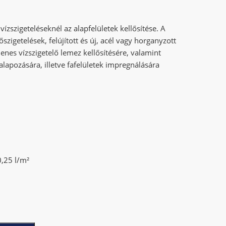
zszigeteléseknél az alapfelületek kellősítése. A
őszigetelések, felújított és új, acél vagy horganyzott
nes vízszigetelő lemez kellősítésére, valamint
lapozására, illetve fafelületek impregnálására
0,25 l/m²