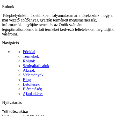
Rólunk
Telephelyünkön, üzletünkben folyamatosan arra törekszünk, hogy a
mai vezető építőanyag gyártók termékeit megismerhessék,
információkat gyűjthessenek és az Önök számára
legoptimálisabbnak tartott terméket kedvező feltételekkel meg tudják
vásárolni.
Navigáció
Főoldal
Termékek
Rólunk
Szolgáltatásaink
Akciók
Vélemények
Blog
Letöltések
Elérhetőség
Ajánlatkérés
Nyitvatartás
Téli időszakban