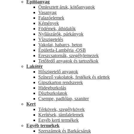
Építőanyag
Ömlesztett áruk, kötőanyagok
Vasanyag
Falazóelemek
Kémények
Födémek, áthidalók
Nyílászárók, párkányok
Vízszigetelés
Vakolat, habarcs, beton
Épületfa-Lambéria -OSB
Ereszcsatornák, szegélylemezek
Tetőfedő anyagok és tartozékok
Lakótér
Hőszigetelő anyagok
Színező vakolatok, festékek és glettek
Gipszkarton rendszerek
Hidegburkolás
Díszburkolatok
Csempe, padlólap, szaniter
Kert
Térkövek, szegélykövek
Kerítések, támfalelemek
Egyéb kerti termékek
Egyéb termékek
Szerszámok és Barkácsáruk