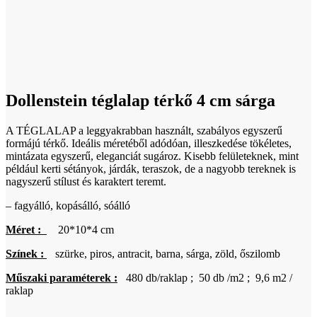
Dollenstein téglalap térkő 4 cm sárga
A TÉGLALAP a leggyakrabban használt, szabályos egyszerű
formájú térkő. Ideális méretéből adódóan, illeszkedése tökéletes,
mintázata egyszerű, eleganciát sugároz. Kisebb felületeknek, mint
például kerti sétányok, járdák, teraszok, de a nagyobb tereknek is
nagyszerű stílust és karaktert teremt.
– fagyálló, kopásálló, sóálló
Méret :
20*10*4 cm
Színek :
szürke, piros, antracit, barna, sárga, zöld, őszilomb
Műszaki paraméterek :
480 db/raklap ; 50 db /m2 ; 9,6 m2 /
raklap