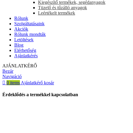
Kiegészítő termékek, segédanyagok
Tüzelő és tűzálló anyagok
Leértékelt termékek
Rólunk
Szolgáltatásaink
Akciók
Rólunk mondták
Letöltések
Blog
Elérhetőség
Ajánlatkérés
AJÁNLATKÉRŐ
Bezár
Navigáció
0
items
Ajánlatkérő kosár
Érdeklődés a termékkel kapcsolatban