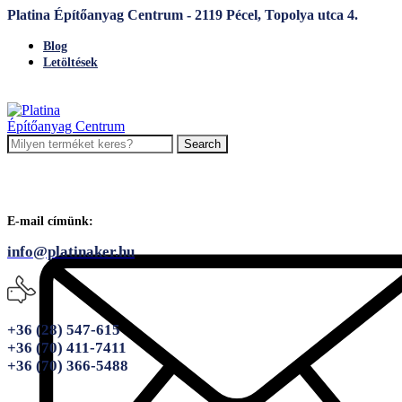
Platina Építőanyag Centrum - 2119 Pécel, Topolya utca 4.
Blog
Letöltések
Search
E-mail címünk:
info@platinaker.hu
+36 (28) 547-615
+36 (70) 411-7411
+36 (70) 366-5488