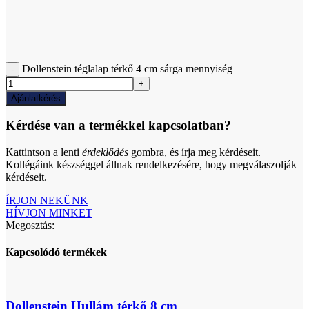
Dollenstein téglalap térkő 4 cm sárga mennyiség
Ajánlatkérés
Kérdése van a termékkel kapcsolatban?
Kattintson a lenti
érdeklődés
gombra, és írja meg kérdéseit.
Kollégáink készséggel állnak rendelkezésére, hogy megválaszolják
kérdéseit.
ÍRJON NEKÜNK
HÍVJON MINKET
Megosztás:
Kapcsolódó termékek
Dollenstein Hullám térkő 8 cm