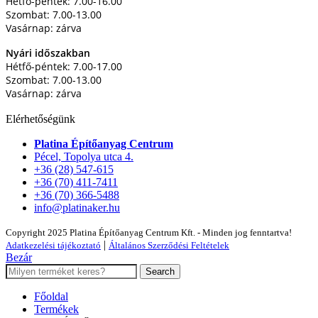
Hétfő-péntek: 7.00-16.00
Szombat: 7.00-13.00
Vasárnap: zárva
Nyári időszakban
Hétfő-péntek: 7.00-17.00
Szombat: 7.00-13.00
Vasárnap: zárva
Elérhetőségünk
Platina Építőanyag Centrum
Pécel, Topolya utca 4.
+36 (28) 547-615
+36 (70) 411-7411
+36 (70) 366-5488
info@platinaker.hu
Copyright 2025 Platina Építőanyag Centrum Kft. - Minden jog fenntartva!
|
Adatkezelési tájékoztató
Általános Szerződési Feltételek
Bezár
Search
Főoldal
Termékek