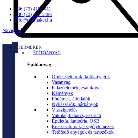
+36 (70) 411-7411
+36 (70) 366-5488
info@platinaker.hu
Navigáció
TERMÉKEK
ÉPÍTŐANYAG
Építőanyag
Ömlesztett áruk, kötőanyagok
Vasanyag
Falazóelemek, zsalukövek
Kémények
Födémek, áthidalók
Nyílászárók, párkányok
Vízszigetelés
Vakolat, habarcs, esztrich
Épületfa, lambéria, OSB
Ereszcsatornák, szegélylemezek
Tetőfedő anyagok és tartozékok