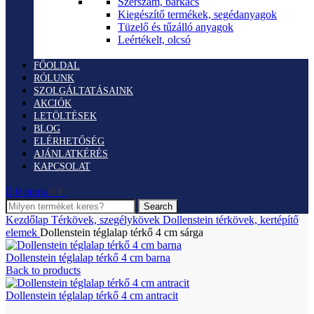
Szerszám, barkács
Kiegészítő termékek, segédanyagok
Tüzelő és tűzálló anyagok
Leértékelt, olcsó
FŐOLDAL
RÓLUNK
SZOLGÁLTATÁSAINK
AKCIÓK
LETÖLTÉSEK
BLOG
ELÉRHETŐSÉG
AJÁNLATKÉRÉS
KAPCSOLAT
0
items
0
Ft
Search
Kezdőlap
Térkövek, szegélykövek
Dollenstein térkövek, kertépítő
elemek
Dollenstein téglalap térkő 4 cm sárga
Dollenstein téglalap térkő 4 cm barna
Back to products
Dollenstein téglalap térkő 4 cm antracit