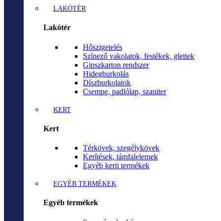
LAKÓTÉR
Lakótér
Hőszigetelés
Színező vakolatok, festékek, glettek
Gipszkarton rendszer
Hidegburkolás
Díszburkolatok
Csempe, padlólap, szaniter
KERT
Kert
Térkövek, szegélykövek
Kerítések, támfalelemek
Egyéb kerti termékek
EGYÉB TERMÉKEK
Egyéb termékek