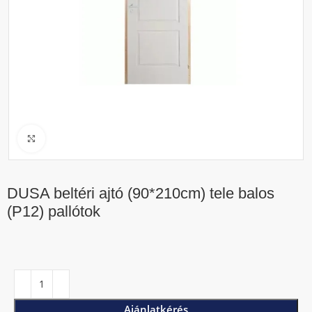
Click to enlarge
DUSA beltéri ajtó (90*210cm) tele balos
(P12) pallótok
Ajánlatkérés