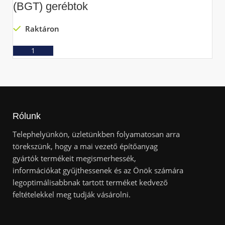
(BGT) gerébtok
(
Raktáron
Ajánlatkérés
Rólunk
Telephelyünkön, üzletünkben folyamatosan arra
törekszünk, hogy a mai vezető építőanyag
gyártók termékeit megismerhessék,
információkat gyűjthessenek és az Önök számára
legoptimálisabbnak tartott terméket kedvező
feltételekkel meg tudják vásárolni.