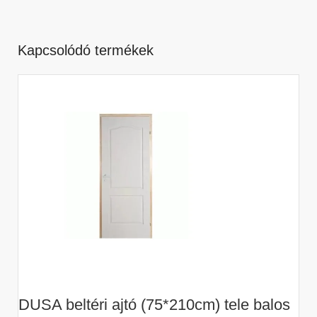
Kapcsolódó termékek
DUSA beltéri ajtó (75*210cm) tele balos
D