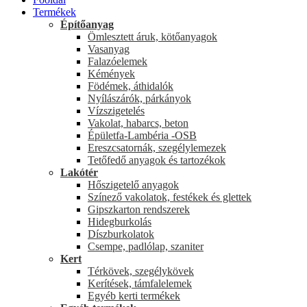
Termékek
Építőanyag
Ömlesztett áruk, kötőanyagok
Vasanyag
Falazóelemek
Kémények
Födémek, áthidalók
Nyílászárók, párkányok
Vízszigetelés
Vakolat, habarcs, beton
Épületfa-Lambéria -OSB
Ereszcsatornák, szegélylemezek
Tetőfedő anyagok és tartozékok
Lakótér
Hőszigetelő anyagok
Színező vakolatok, festékek és glettek
Gipszkarton rendszerek
Hidegburkolás
Díszburkolatok
Csempe, padlólap, szaniter
Kert
Térkövek, szegélykövek
Kerítések, támfalelemek
Egyéb kerti termékek