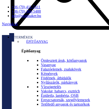
+36 (70) 411-7411
+36 (70) 366-5488
info@platinaker.hu
Navigáció
TERMÉKEK
ÉPÍTŐANYAG
Építőanyag
Ömlesztett áruk, kötőanyagok
Vasanyag
Falazóelemek, zsalukövek
Kémények
Födémek, áthidalók
Nyílászárók, párkányok
Vízszigetelés
Vakolat, habarcs, esztrich
Épületfa, lambéria, OSB
Ereszcsatornák, szegélylemezek
Tetőfedő anyagok és tartozékok