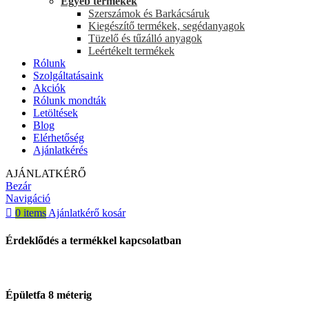
Egyéb termékek
Szerszámok és Barkácsáruk
Kiegészítő termékek, segédanyagok
Tüzelő és tűzálló anyagok
Leértékelt termékek
Rólunk
Szolgáltatásaink
Akciók
Rólunk mondták
Letöltések
Blog
Elérhetőség
Ajánlatkérés
AJÁNLATKÉRŐ
Bezár
Navigáció
0
items
Ajánlatkérő kosár
Érdeklődés a termékkel kapcsolatban
Épületfa 8 méterig