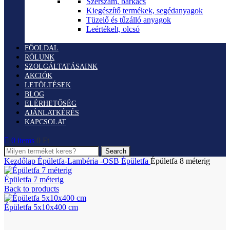
Szerszám, barkács
Kiegészítő termékek, segédanyagok
Tüzelő és tűzálló anyagok
Leértékelt, olcsó
FŐOLDAL
RÓLUNK
SZOLGÁLTATÁSAINK
AKCIÓK
LETÖLTÉSEK
BLOG
ELÉRHETŐSÉG
AJÁNLATKÉRÉS
KAPCSOLAT
0
items
0
Ft
Search
Kezdőlap
Épületfa-Lambéria -OSB
Épületfa
Épületfa 8 méterig
Épületfa 7 méterig
Back to products
Épületfa 5x10x400 cm