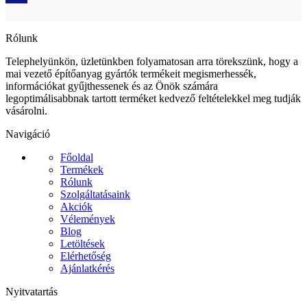
Ajánlatkérés
Rólunk
Telephelyünkön, üzletünkben folyamatosan arra törekszünk, hogy a
mai vezető építőanyag gyártók termékeit megismerhessék,
információkat gyűjthessenek és az Önök számára
legoptimálisabbnak tartott terméket kedvező feltételekkel meg tudják
vásárolni.
Navigáció
Főoldal
Termékek
Rólunk
Szolgáltatásaink
Akciók
Vélemények
Blog
Letöltések
Elérhetőség
Ajánlatkérés
Nyitvatartás