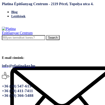
Platina Építőanyag Centrum - 2119 Pécel, Topolya utca 4.
Blog
Letöltések
Search
E-mail címünk:
info@platinaker.hu
+36 (28) 547-615
+36 (70) 411-7411
+36 (70) 366-5488