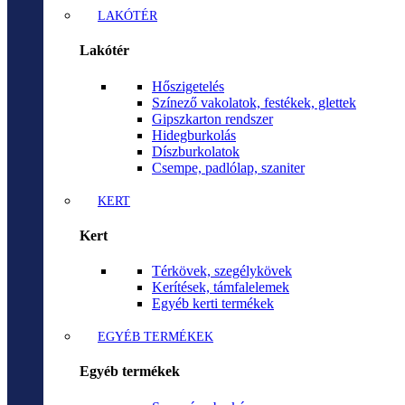
LAKÓTÉR
Lakótér
Hőszigetelés
Színező vakolatok, festékek, glettek
Gipszkarton rendszer
Hidegburkolás
Díszburkolatok
Csempe, padlólap, szaniter
KERT
Kert
Térkövek, szegélykövek
Kerítések, támfalelemek
Egyéb kerti termékek
EGYÉB TERMÉKEK
Egyéb termékek