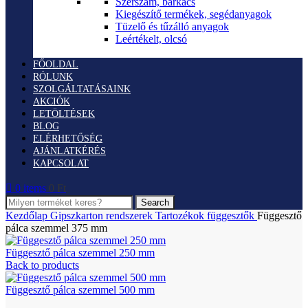
Szerszám, barkács
Kiegészítő termékek, segédanyagok
Tüzelő és tűzálló anyagok
Leértékelt, olcsó
FŐOLDAL
RÓLUNK
SZOLGÁLTATÁSAINK
AKCIÓK
LETÖLTÉSEK
BLOG
ELÉRHETŐSÉG
AJÁNLATKÉRÉS
KAPCSOLAT
0
items
0
Ft
Search
Kezdőlap
Gipszkarton rendszerek
Tartozékok függesztők
Függesztő
pálca szemmel 375 mm
Függesztő pálca szemmel 250 mm
Back to products
Függesztő pálca szemmel 500 mm