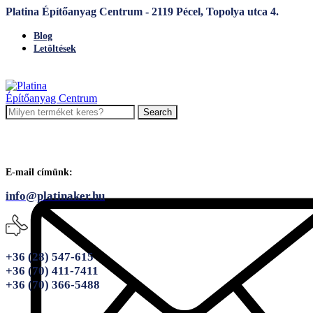
Platina Építőanyag Centrum - 2119 Pécel, Topolya utca 4.
Blog
Letöltések
Search
E-mail címünk:
info@platinaker.hu
+36 (28) 547-615
+36 (70) 411-7411
+36 (70) 366-5488