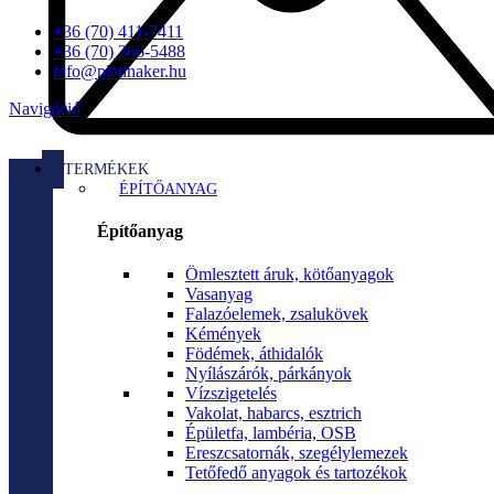
+36 (70) 411-7411
+36 (70) 366-5488
info@platinaker.hu
Navigáció
TERMÉKEK
ÉPÍTŐANYAG
Építőanyag
Ömlesztett áruk, kötőanyagok
Vasanyag
Falazóelemek, zsalukövek
Kémények
Födémek, áthidalók
Nyílászárók, párkányok
Vízszigetelés
Vakolat, habarcs, esztrich
Épületfa, lambéria, OSB
Ereszcsatornák, szegélylemezek
Tetőfedő anyagok és tartozékok