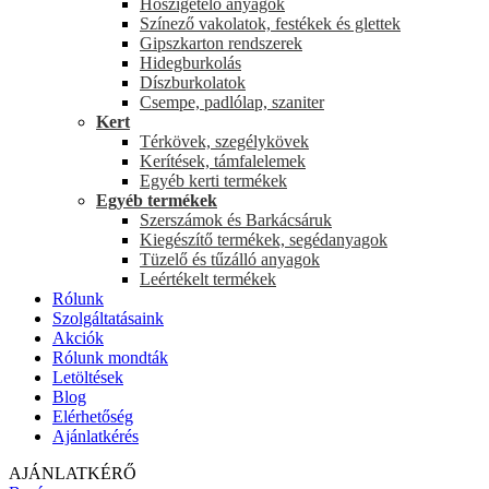
Hőszigetelő anyagok
Színező vakolatok, festékek és glettek
Gipszkarton rendszerek
Hidegburkolás
Díszburkolatok
Csempe, padlólap, szaniter
Kert
Térkövek, szegélykövek
Kerítések, támfalelemek
Egyéb kerti termékek
Egyéb termékek
Szerszámok és Barkácsáruk
Kiegészítő termékek, segédanyagok
Tüzelő és tűzálló anyagok
Leértékelt termékek
Rólunk
Szolgáltatásaink
Akciók
Rólunk mondták
Letöltések
Blog
Elérhetőség
Ajánlatkérés
AJÁNLATKÉRŐ