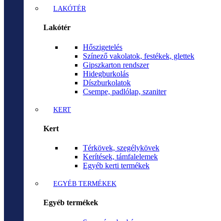
LAKÓTÉR
Lakótér
Hőszigetelés
Színező vakolatok, festékek, glettek
Gipszkarton rendszer
Hidegburkolás
Díszburkolatok
Csempe, padlólap, szaniter
KERT
Kert
Térkövek, szegélykövek
Kerítések, támfalelemek
Egyéb kerti termékek
EGYÉB TERMÉKEK
Egyéb termékek