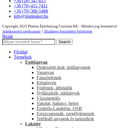
+36 (28) 547-615
+36 (70) 411-7411
+36 (70) 366-5488
info@platinaker.hu
Copyright 2025 Platina Építőanyag Centrum Kft. - Minden jog fenntartva!
|
Adatkezelési tájékoztató
Általános Szerződési Feltételek
Bezár
Search
Főoldal
Termékek
Építőanyag
Ömlesztett áruk, kötőanyagok
Vasanyag
Falazóelemek
Kémények
Födémek, áthidalók
Nyílászárók, párkányok
Vízszigetelés
Vakolat, habarcs, beton
Épületfa-Lambéria -OSB
Ereszcsatornák, szegélylemezek
Tetőfedő anyagok és tartozékok
Lakótér