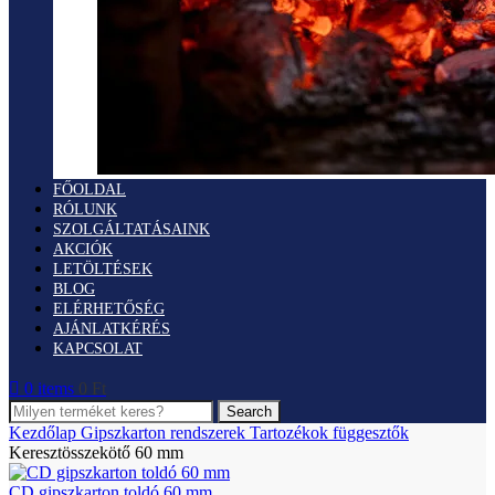
FŐOLDAL
RÓLUNK
SZOLGÁLTATÁSAINK
AKCIÓK
LETÖLTÉSEK
BLOG
ELÉRHETŐSÉG
AJÁNLATKÉRÉS
KAPCSOLAT
0
items
0
Ft
Search
Kezdőlap
Gipszkarton rendszerek
Tartozékok függesztők
Keresztösszekötő 60 mm
CD gipszkarton toldó 60 mm