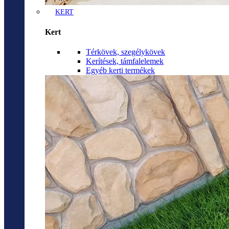
KERT
Kert
Térkövek, szegélykövek
Kerítések, támfalelemek
Egyéb kerti termékek