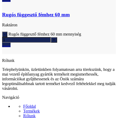
Ajánlatkérés
Rugós függesztő fémhez 60 mm
Raktáron
Rugós függesztő fémhez 60 mm mennyiség
Ajánlatkérés
Rólunk
Telephelyünkön, üzletünkben folyamatosan arra törekszünk, hogy a
mai vezető építőanyag gyártók termékeit megismerhessék,
információkat gyűjthessenek és az Önök számára
legoptimálisabbnak tartott terméket kedvező feltételekkel meg tudják
vásárolni.
Navigáció
Főoldal
Termékek
Rólunk