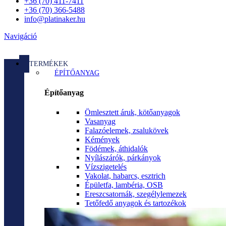
+36 (70) 411-7411
+36 (70) 366-5488
info@platinaker.hu
Navigáció
TERMÉKEK
ÉPÍTŐANYAG
Építőanyag
Ömlesztett áruk, kötőanyagok
Vasanyag
Falazóelemek, zsalukövek
Kémények
Födémek, áthidalók
Nyílászárók, párkányok
Vízszigetelés
Vakolat, habarcs, esztrich
Épületfa, lambéria, OSB
Ereszcsatornák, szegélylemezek
Tetőfedő anyagok és tartozékok