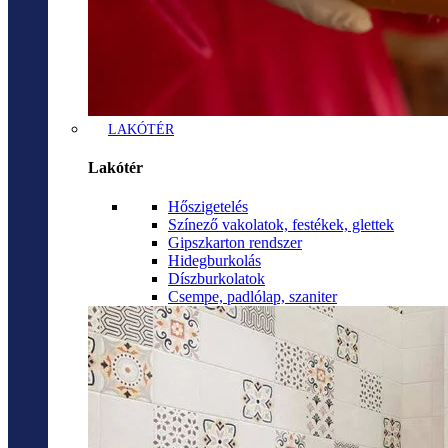
LAKÓTÉR
Lakótér
Hőszigetelés
Színező vakolatok, festékek, glettek
Gipszkarton rendszer
Hidegburkolás
Díszburkolatok
Csempe, padlólap, szaniter