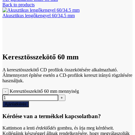
Back to products
Akusztikus lengőkengyel 60/34.5 mm
Click to enlarge
Keresztösszekötő 60 mm
A keresztösszekötő CD profilok összekötésére alkalmazható.
Álmennyezet építése esetén a CD-profilok kereszt irányú rögzítésére
használjuk.
Keresztösszekötő 60 mm mennyiség
Ajánlatkérés
Kérdése van a termékkel kapcsolatban?
Kattintson a lenti
érdeklődés
gombra, és írja meg kérdéseit.
Kollégáink készséggel állnak rendelkezésére, hogy megválaszolják