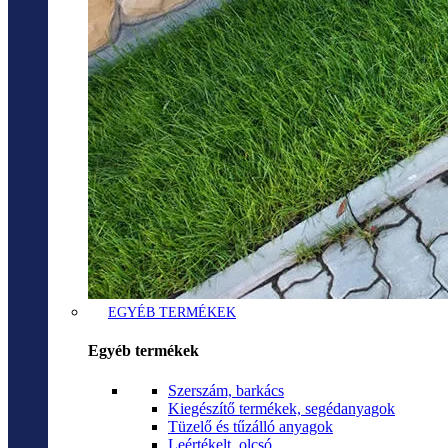
EGYÉB TERMÉKEK
Egyéb termékek
Szerszám, barkács
Kiegészítő termékek, segédanyagok
Tüzelő és tűzálló anyagok
Leértékelt, olcsó