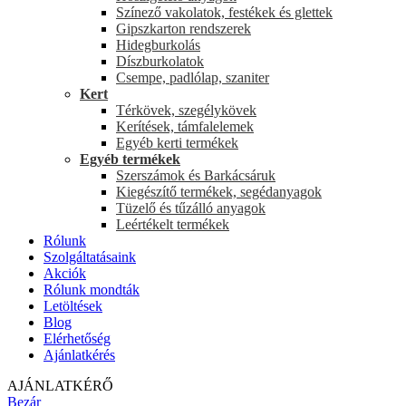
Színező vakolatok, festékek és glettek
Gipszkarton rendszerek
Hidegburkolás
Díszburkolatok
Csempe, padlólap, szaniter
Kert
Térkövek, szegélykövek
Kerítések, támfalelemek
Egyéb kerti termékek
Egyéb termékek
Szerszámok és Barkácsáruk
Kiegészítő termékek, segédanyagok
Tüzelő és tűzálló anyagok
Leértékelt termékek
Rólunk
Szolgáltatásaink
Akciók
Rólunk mondták
Letöltések
Blog
Elérhetőség
Ajánlatkérés
AJÁNLATKÉRŐ
Bezár