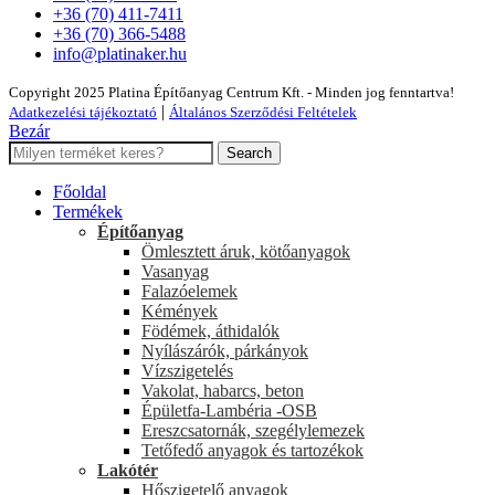
+36 (70) 411-7411
+36 (70) 366-5488
info@platinaker.hu
Copyright 2025 Platina Építőanyag Centrum Kft. - Minden jog fenntartva!
|
Adatkezelési tájékoztató
Általános Szerződési Feltételek
Bezár
Search
Főoldal
Termékek
Építőanyag
Ömlesztett áruk, kötőanyagok
Vasanyag
Falazóelemek
Kémények
Födémek, áthidalók
Nyílászárók, párkányok
Vízszigetelés
Vakolat, habarcs, beton
Épületfa-Lambéria -OSB
Ereszcsatornák, szegélylemezek
Tetőfedő anyagok és tartozékok
Lakótér
Hőszigetelő anyagok