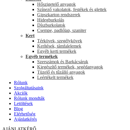
Hőszigetelő anyagok
Színező vakolatok, festékek és glettek
Gipszkarton rendszerek
Hidegburkolás
Díszburkolatok
Csempe, padlólap, szaniter
Kert
Térkövek, szegélykövek
Kerítések, támfalelemek
Egyéb kerti termékek
Egyéb termékek
Szerszámok és Barkácsáruk
Kiegészítő termékek, segédanyagok
Tüzelő és tűzálló anyagok
Leértékelt termékek
Rólunk
Szolgáltatásaink
Akciók
Rólunk mondták
Letöltések
Blog
Elérhetőség
Ajánlatkérés
AJÁNLATKÉRŐ