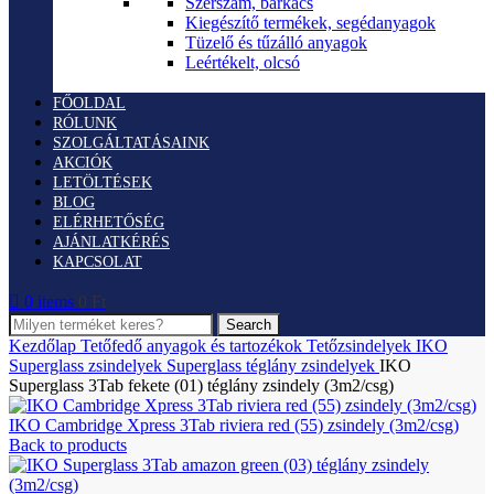
Szerszám, barkács
Kiegészítő termékek, segédanyagok
Tüzelő és tűzálló anyagok
Leértékelt, olcsó
FŐOLDAL
RÓLUNK
SZOLGÁLTATÁSAINK
AKCIÓK
LETÖLTÉSEK
BLOG
ELÉRHETŐSÉG
AJÁNLATKÉRÉS
KAPCSOLAT
0
items
0
Ft
Search
Kezdőlap
Tetőfedő anyagok és tartozékok
Tetőzsindelyek
IKO
Superglass zsindelyek
Superglass téglány zsindelyek
IKO
Superglass 3Tab fekete (01) téglány zsindely (3m2/csg)
IKO Cambridge Xpress 3Tab riviera red (55) zsindely (3m2/csg)
Back to products