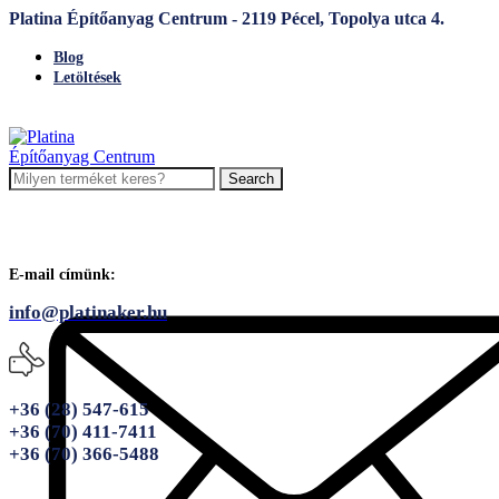
Platina Építőanyag Centrum - 2119 Pécel, Topolya utca 4.
Blog
Letöltések
Search
E-mail címünk:
info@platinaker.hu
+36 (28) 547-615
+36 (70) 411-7411
+36 (70) 366-5488