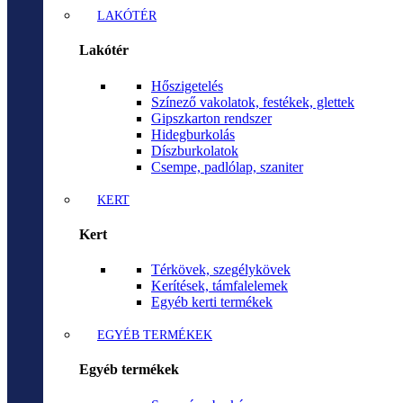
LAKÓTÉR
Lakótér
Hőszigetelés
Színező vakolatok, festékek, glettek
Gipszkarton rendszer
Hidegburkolás
Díszburkolatok
Csempe, padlólap, szaniter
KERT
Kert
Térkövek, szegélykövek
Kerítések, támfalelemek
Egyéb kerti termékek
EGYÉB TERMÉKEK
Egyéb termékek