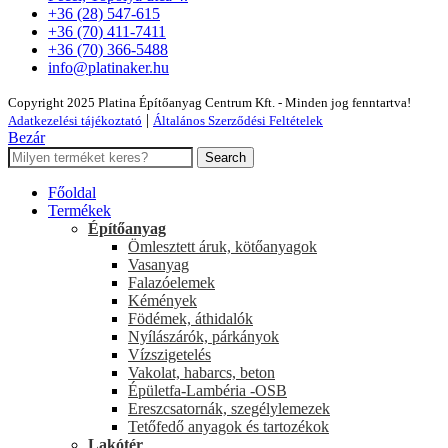
+36 (28) 547-615
+36 (70) 411-7411
+36 (70) 366-5488
info@platinaker.hu
Copyright 2025 Platina Építőanyag Centrum Kft. - Minden jog fenntartva!
|
Adatkezelési tájékoztató
Általános Szerződési Feltételek
Bezár
Search
Főoldal
Termékek
Építőanyag
Ömlesztett áruk, kötőanyagok
Vasanyag
Falazóelemek
Kémények
Födémek, áthidalók
Nyílászárók, párkányok
Vízszigetelés
Vakolat, habarcs, beton
Épületfa-Lambéria -OSB
Ereszcsatornák, szegélylemezek
Tetőfedő anyagok és tartozékok
Lakótér