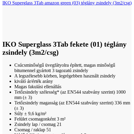
IKO Superglass 3Tab amazon green (03) téglány zsindely (3m2/csg)
Click to enlarge
IKO Superglass 3Tab fekete (01) téglány
zsindely (3m2/csg)
Csúcsminőségű üvegfátyolra épített, magas minőségű
bitumennel gyártott 3 tagozatú zsindely
A legszélesebb körben, legrégebben használt zsindely
kiváló ár/érték arány
Magas fakulási ellenállás
Tetőzsindely szélesség* (az EN544 szabvány szerint) 1000
mm (± 3)
Tetőzsindely magasság (az EN544 szabvány szerint) 336 mm
(± 3)
Súly ± 9,6 kg/m²
Felület csomagonként 3 m²
Zsindely lap / csomag 21
Csomag / raklap 51