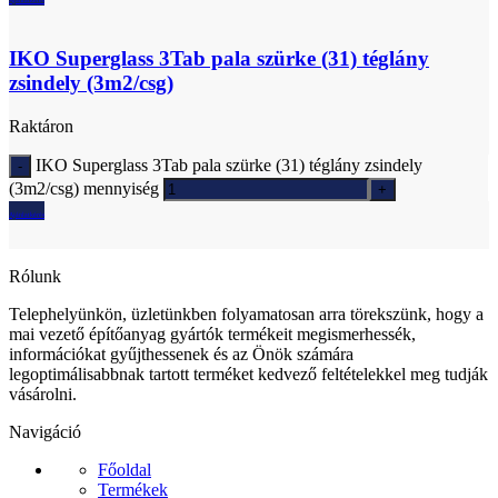
IKO Superglass 3Tab pala szürke (31) téglány
zsindely (3m2/csg)
Raktáron
IKO Superglass 3Tab pala szürke (31) téglány zsindely
(3m2/csg) mennyiség
Ajánlatkérés
Rólunk
Telephelyünkön, üzletünkben folyamatosan arra törekszünk, hogy a
mai vezető építőanyag gyártók termékeit megismerhessék,
információkat gyűjthessenek és az Önök számára
legoptimálisabbnak tartott terméket kedvező feltételekkel meg tudják
vásárolni.
Navigáció
Főoldal
Termékek