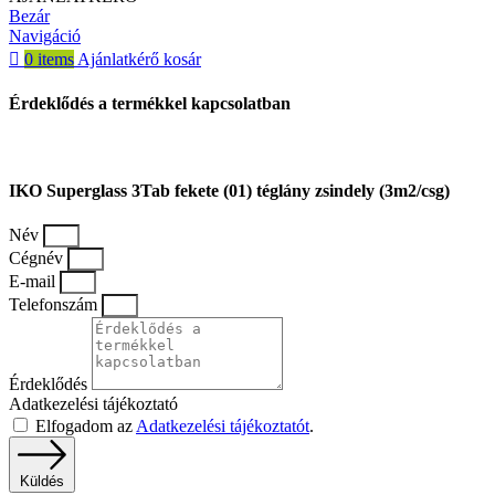
Bezár
Navigáció
0
items
Ajánlatkérő kosár
Érdeklődés a termékkel kapcsolatban
IKO Superglass 3Tab fekete (01) téglány zsindely (3m2/csg)
Név
Cégnév
E-mail
Telefonszám
Érdeklődés
Adatkezelési tájékoztató
Elfogadom az
Adatkezelési tájékoztatót
.
Küldés