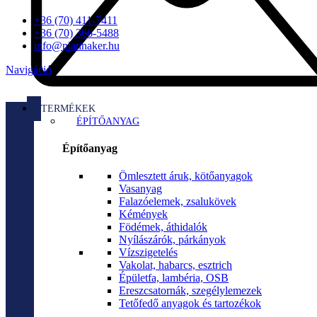
+36 (70) 411-7411
+36 (70) 366-5488
info@platinaker.hu
Navigáció
TERMÉKEK
ÉPÍTŐANYAG
Építőanyag
Ömlesztett áruk, kötőanyagok
Vasanyag
Falazóelemek, zsalukövek
Kémények
Födémek, áthidalók
Nyílászárók, párkányok
Vízszigetelés
Vakolat, habarcs, esztrich
Épületfa, lambéria, OSB
Ereszcsatornák, szegélylemezek
Tetőfedő anyagok és tartozékok