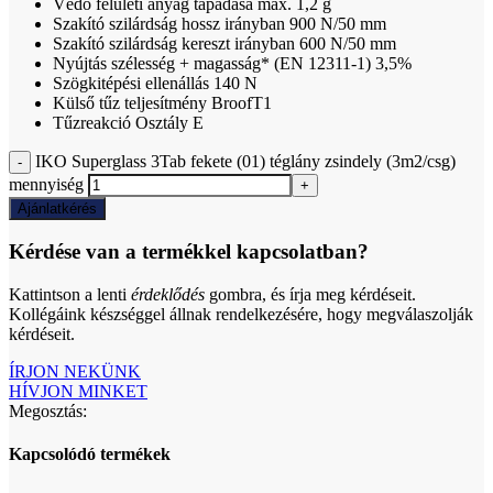
Védő felületi anyag tapadása max. 1,2 g
Szakító szilárdság hossz irányban 900 N/50 mm
Szakító szilárdság kereszt irányban 600 N/50 mm
Nyújtás szélesség + magasság* (EN 12311-1) 3,5%
Szögkitépési ellenállás 140 N
Külső tűz teljesítmény BroofT1
Tűzreakció Osztály E
IKO Superglass 3Tab fekete (01) téglány zsindely (3m2/csg)
mennyiség
Ajánlatkérés
Kérdése van a termékkel kapcsolatban?
Kattintson a lenti
érdeklődés
gombra, és írja meg kérdéseit.
Kollégáink készséggel állnak rendelkezésére, hogy megválaszolják
kérdéseit.
ÍRJON NEKÜNK
HÍVJON MINKET
Megosztás:
Kapcsolódó termékek