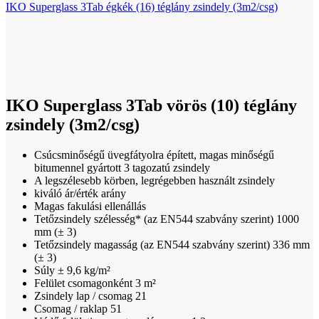
IKO Superglass 3Tab égkék (16) téglány zsindely (3m2/csg)
Click to enlarge
IKO Superglass 3Tab vörös (10) téglány
zsindely (3m2/csg)
Csúcsminőségű üvegfátyolra épített, magas minőségű
bitumennel gyártott 3 tagozatú zsindely
A legszélesebb körben, legrégebben használt zsindely
kiváló ár/érték arány
Magas fakulási ellenállás
Tetőzsindely szélesség* (az EN544 szabvány szerint) 1000
mm (± 3)
Tetőzsindely magasság (az EN544 szabvány szerint) 336 mm
(± 3)
Súly ± 9,6 kg/m²
Felület csomagonként 3 m²
Zsindely lap / csomag 21
Csomag / raklap 51