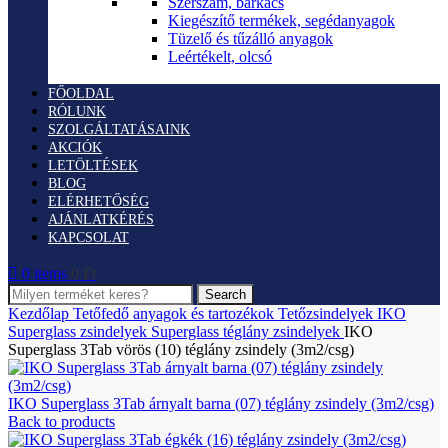
Szerszám, barkács
Kiegészítő termékek, segédanyagok
Tüzelő és tűzálló anyagok
Leértékelt, olcsó
FŐOLDAL
RÓLUNK
SZOLGÁLTATÁSAINK
AKCIÓK
LETÖLTÉSEK
BLOG
ELÉRHETŐSÉG
AJÁNLATKÉRÉS
KAPCSOLAT
0
items
0
Ft
Search
Kezdőlap
Tetőfedő anyagok és tartozékok
Tetőzsindelyek
IKO
Superglass zsindelyek
Superglass téglány zsindelyek
IKO
Superglass 3Tab vörös (10) téglány zsindely (3m2/csg)
IKO Superglass 3Tab árnyalt barna (07) téglány zsindely (3m2/csg)
Back to products