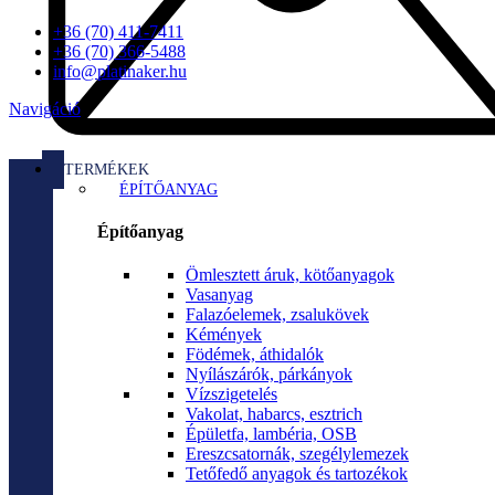
+36 (70) 411-7411
+36 (70) 366-5488
info@platinaker.hu
Navigáció
TERMÉKEK
ÉPÍTŐANYAG
Építőanyag
Ömlesztett áruk, kötőanyagok
Vasanyag
Falazóelemek, zsalukövek
Kémények
Födémek, áthidalók
Nyílászárók, párkányok
Vízszigetelés
Vakolat, habarcs, esztrich
Épületfa, lambéria, OSB
Ereszcsatornák, szegélylemezek
Tetőfedő anyagok és tartozékok