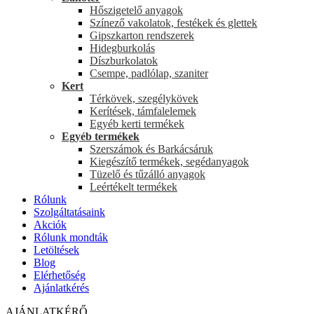
Hőszigetelő anyagok
Színező vakolatok, festékek és glettek
Gipszkarton rendszerek
Hidegburkolás
Díszburkolatok
Csempe, padlólap, szaniter
Kert
Térkövek, szegélykövek
Kerítések, támfalelemek
Egyéb kerti termékek
Egyéb termékek
Szerszámok és Barkácsáruk
Kiegészítő termékek, segédanyagok
Tüzelő és tűzálló anyagok
Leértékelt termékek
Rólunk
Szolgáltatásaink
Akciók
Rólunk mondták
Letöltések
Blog
Elérhetőség
Ajánlatkérés
AJÁNLATKÉRŐ