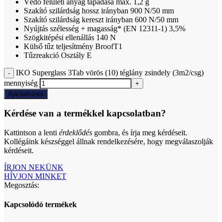
Védő felületi anyag tapadása max. 1,2 g
Szakító szilárdság hossz irányban 900 N/50 mm
Szakító szilárdság kereszt irányban 600 N/50 mm
Nyújtás szélesség + magasság* (EN 12311-1) 3,5%
Szögkitépési ellenállás 140 N
Külső tűz teljesítmény BroofT1
Tűzreakció Osztály E
IKO Superglass 3Tab vörös (10) téglány zsindely (3m2/csg)
mennyiség
Ajánlatkérés
Kérdése van a termékkel kapcsolatban?
Kattintson a lenti
érdeklődés
gombra, és írja meg kérdéseit.
Kollégáink készséggel állnak rendelkezésére, hogy megválaszolják
kérdéseit.
ÍRJON NEKÜNK
HÍVJON MINKET
Megosztás:
Kapcsolódó termékek