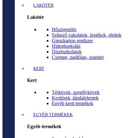
LAKÓTÉR
Lakótér
Hőszigetelés
Színező vakolatok, festékek, glettek
Gipszkarton rendszer
Hidegburkolás
Díszburkolatok
Csempe, padlólap, szaniter
KERT
Kert
Térkövek, szegélykövek
Kerítések, támfalelemek
Egyéb kerti termékek
EGYÉB TERMÉKEK
Egyéb termékek