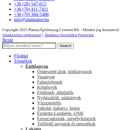
+36 (28) 547-615
+36 (70) 411-7411
+36 (70) 366-5488
info@platinaker.hu
Copyright 2025 Platina Építőanyag Centrum Kft. - Minden jog fenntartva!
|
Adatkezelési tájékoztató
Általános Szerződési Feltételek
Bezár
Search
Főoldal
Termékek
Építőanyag
Ömlesztett áruk, kötőanyagok
Vasanyag
Falazóelemek
Kémények
Födémek, áthidalók
Nyílászárók, párkányok
Vízszigetelés
Vakolat, habarcs, beton
Épületfa-Lambéria -OSB
Ereszcsatornák, szegélylemezek
Tetőfedő anyagok és tartozékok
Lakótér