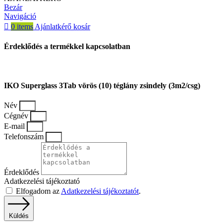
Bezár
Navigáció
0
items
Ajánlatkérő kosár
Érdeklődés a termékkel kapcsolatban
IKO Superglass 3Tab vörös (10) téglány zsindely (3m2/csg)
Név
Cégnév
E-mail
Telefonszám
Érdeklődés
Adatkezelési tájékoztató
Elfogadom az
Adatkezelési tájékoztatót
.
Küldés