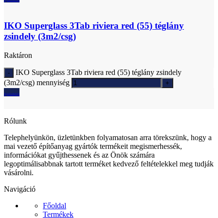
IKO Superglass 3Tab riviera red (55) téglány
zsindely (3m2/csg)
Raktáron
IKO Superglass 3Tab riviera red (55) téglány zsindely
(3m2/csg) mennyiség
Ajánlatkérés
Rólunk
Telephelyünkön, üzletünkben folyamatosan arra törekszünk, hogy a
mai vezető építőanyag gyártók termékeit megismerhessék,
információkat gyűjthessenek és az Önök számára
legoptimálisabbnak tartott terméket kedvező feltételekkel meg tudják
vásárolni.
Navigáció
Főoldal
Termékek