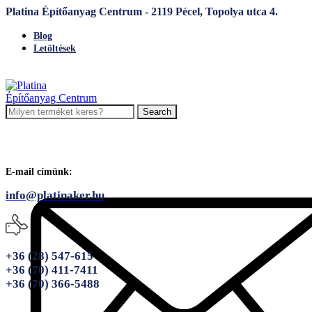
Platina Építőanyag Centrum - 2119 Pécel, Topolya utca 4.
Blog
Letöltések
Search
E-mail címünk:
info@platinaker.hu
+36 (28) 547-615
+36 (70) 411-7411
+36 (70) 366-5488