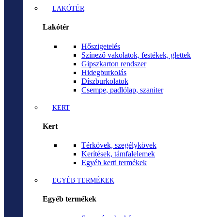
LAKÓTÉR
Lakótér
Hőszigetelés
Színező vakolatok, festékek, glettek
Gipszkarton rendszer
Hidegburkolás
Díszburkolatok
Csempe, padlólap, szaniter
KERT
Kert
Térkövek, szegélykövek
Kerítések, támfalelemek
Egyéb kerti termékek
EGYÉB TERMÉKEK
Egyéb termékek