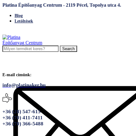
Platina Építőanyag Centrum - 2119 Pécel, Topolya utca 4.
Blog
Letöltések
Search
E-mail címünk:
info@platinaker.hu
+36 (28) 547-615
+36 (70) 411-7411
+36 (70) 366-5488