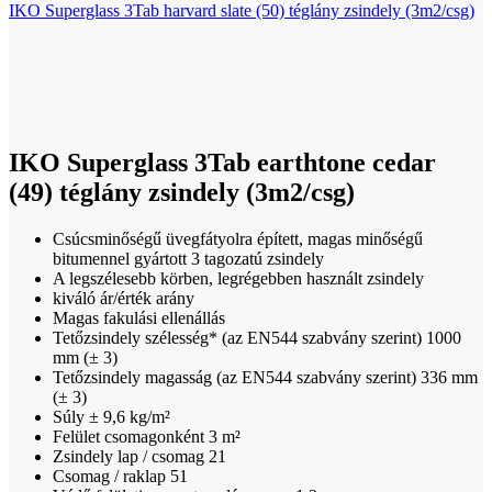
IKO Superglass 3Tab harvard slate (50) téglány zsindely (3m2/csg)
Click to enlarge
IKO Superglass 3Tab earthtone cedar
(49) téglány zsindely (3m2/csg)
Csúcsminőségű üvegfátyolra épített, magas minőségű
bitumennel gyártott 3 tagozatú zsindely
A legszélesebb körben, legrégebben használt zsindely
kiváló ár/érték arány
Magas fakulási ellenállás
Tetőzsindely szélesség* (az EN544 szabvány szerint) 1000
mm (± 3)
Tetőzsindely magasság (az EN544 szabvány szerint) 336 mm
(± 3)
Súly ± 9,6 kg/m²
Felület csomagonként 3 m²
Zsindely lap / csomag 21
Csomag / raklap 51