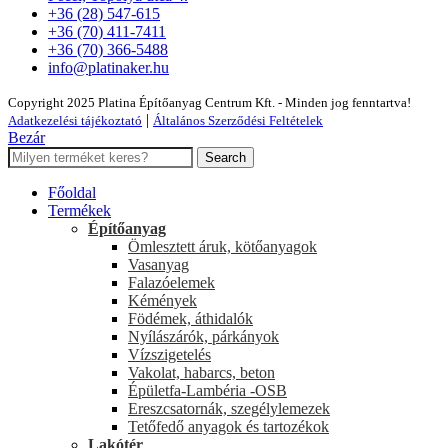
+36 (28) 547-615
+36 (70) 411-7411
+36 (70) 366-5488
info@platinaker.hu
Copyright 2025 Platina Építőanyag Centrum Kft. - Minden jog fenntartva!
|
Adatkezelési tájékoztató
Általános Szerződési Feltételek
Bezár
Search
Főoldal
Termékek
Építőanyag
Ömlesztett áruk, kötőanyagok
Vasanyag
Falazóelemek
Kémények
Födémek, áthidalók
Nyílászárók, párkányok
Vízszigetelés
Vakolat, habarcs, beton
Épületfa-Lambéria -OSB
Ereszcsatornák, szegélylemezek
Tetőfedő anyagok és tartozékok
Lakótér