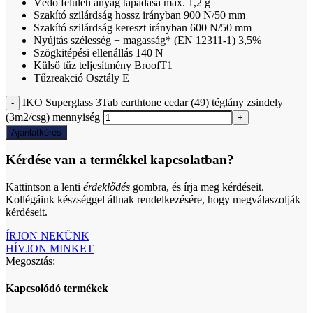
Védő felületi anyag tapadása max. 1,2 g
Szakító szilárdság hossz irányban 900 N/50 mm
Szakító szilárdság kereszt irányban 600 N/50 mm
Nyújtás szélesség + magasság* (EN 12311-1) 3,5%
Szögkitépési ellenállás 140 N
Külső tűz teljesítmény BroofT1
Tűzreakció Osztály E
IKO Superglass 3Tab earthtone cedar (49) téglány zsindely
(3m2/csg) mennyiség
Ajánlatkérés
Kérdése van a termékkel kapcsolatban?
Kattintson a lenti
érdeklődés
gombra, és írja meg kérdéseit.
Kollégáink készséggel állnak rendelkezésére, hogy megválaszolják
kérdéseit.
ÍRJON NEKÜNK
HÍVJON MINKET
Megosztás:
Kapcsolódó termékek