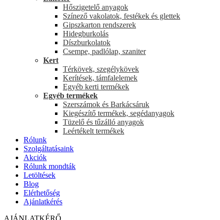
Hőszigetelő anyagok
Színező vakolatok, festékek és glettek
Gipszkarton rendszerek
Hidegburkolás
Díszburkolatok
Csempe, padlólap, szaniter
Kert
Térkövek, szegélykövek
Kerítések, támfalelemek
Egyéb kerti termékek
Egyéb termékek
Szerszámok és Barkácsáruk
Kiegészítő termékek, segédanyagok
Tüzelő és tűzálló anyagok
Leértékelt termékek
Rólunk
Szolgáltatásaink
Akciók
Rólunk mondták
Letöltések
Blog
Elérhetőség
Ajánlatkérés
AJÁNLATKÉRŐ