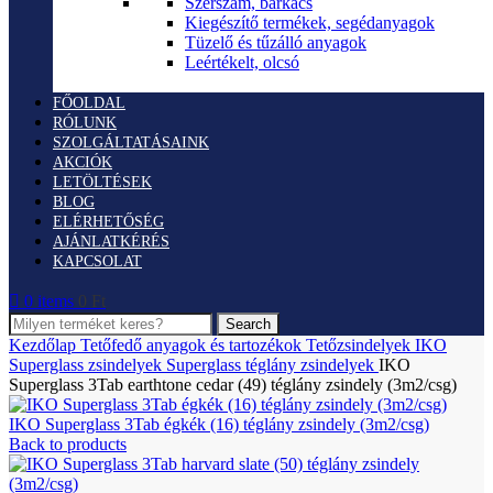
Szerszám, barkács
Kiegészítő termékek, segédanyagok
Tüzelő és tűzálló anyagok
Leértékelt, olcsó
FŐOLDAL
RÓLUNK
SZOLGÁLTATÁSAINK
AKCIÓK
LETÖLTÉSEK
BLOG
ELÉRHETŐSÉG
AJÁNLATKÉRÉS
KAPCSOLAT
0
items
0
Ft
Search
Kezdőlap
Tetőfedő anyagok és tartozékok
Tetőzsindelyek
IKO
Superglass zsindelyek
Superglass téglány zsindelyek
IKO
Superglass 3Tab earthtone cedar (49) téglány zsindely (3m2/csg)
IKO Superglass 3Tab égkék (16) téglány zsindely (3m2/csg)
Back to products