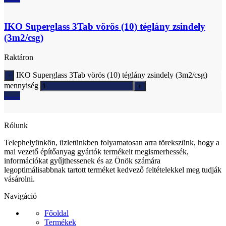
IKO Superglass 3Tab vörös (10) téglány zsindely
(3m2/csg)
Raktáron
IKO Superglass 3Tab vörös (10) téglány zsindely (3m2/csg)
mennyiség
Ajánlatkérés
Rólunk
Telephelyünkön, üzletünkben folyamatosan arra törekszünk, hogy a
mai vezető építőanyag gyártók termékeit megismerhessék,
információkat gyűjthessenek és az Önök számára
legoptimálisabbnak tartott terméket kedvező feltételekkel meg tudják
vásárolni.
Navigáció
Főoldal
Termékek