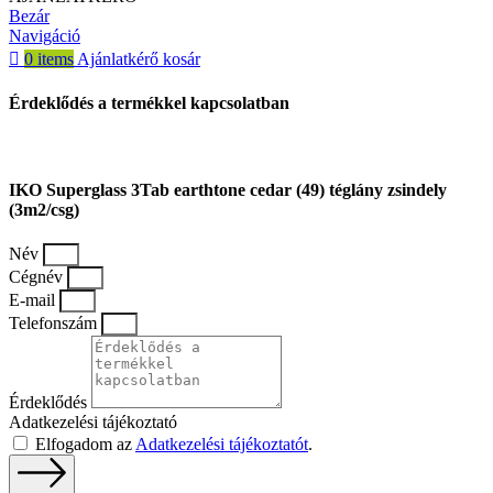
Bezár
Navigáció
0
items
Ajánlatkérő kosár
Érdeklődés a termékkel kapcsolatban
IKO Superglass 3Tab earthtone cedar (49) téglány zsindely
(3m2/csg)
Név
Cégnév
E-mail
Telefonszám
Érdeklődés
Adatkezelési tájékoztató
Elfogadom az
Adatkezelési tájékoztatót
.