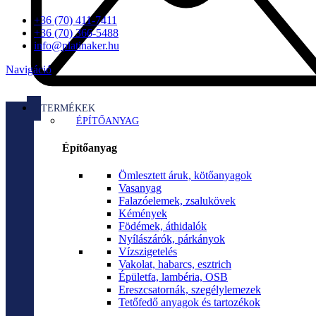
+36 (70) 411-7411
+36 (70) 366-5488
info@platinaker.hu
Navigáció
TERMÉKEK
ÉPÍTŐANYAG
Építőanyag
Ömlesztett áruk, kötőanyagok
Vasanyag
Falazóelemek, zsalukövek
Kémények
Födémek, áthidalók
Nyílászárók, párkányok
Vízszigetelés
Vakolat, habarcs, esztrich
Épületfa, lambéria, OSB
Ereszcsatornák, szegélylemezek
Tetőfedő anyagok és tartozékok