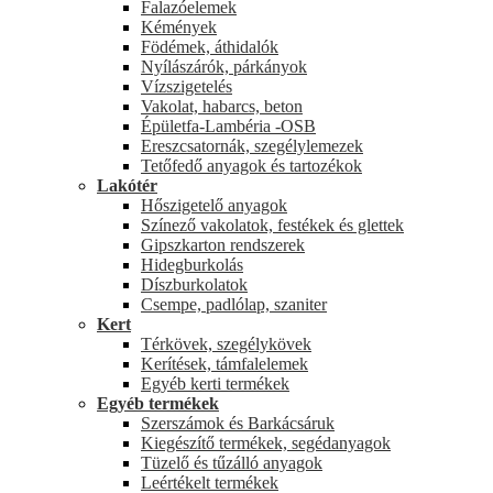
Falazóelemek
Kémények
Födémek, áthidalók
Nyílászárók, párkányok
Vízszigetelés
Vakolat, habarcs, beton
Épületfa-Lambéria -OSB
Ereszcsatornák, szegélylemezek
Tetőfedő anyagok és tartozékok
Lakótér
Hőszigetelő anyagok
Színező vakolatok, festékek és glettek
Gipszkarton rendszerek
Hidegburkolás
Díszburkolatok
Csempe, padlólap, szaniter
Kert
Térkövek, szegélykövek
Kerítések, támfalelemek
Egyéb kerti termékek
Egyéb termékek
Szerszámok és Barkácsáruk
Kiegészítő termékek, segédanyagok
Tüzelő és tűzálló anyagok
Leértékelt termékek