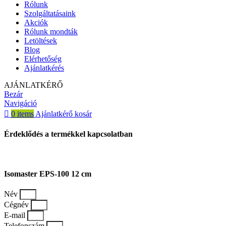
Rólunk
Szolgáltatásaink
Akciók
Rólunk mondták
Letöltések
Blog
Elérhetőség
Ajánlatkérés
AJÁNLATKÉRŐ
Bezár
Navigáció
0
items
Ajánlatkérő kosár
Érdeklődés a termékkel kapcsolatban
Isomaster EPS-100 12 cm
Név
Cégnév
E-mail
Telefonszám