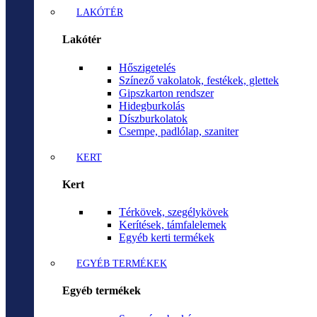
LAKÓTÉR
Lakótér
Hőszigetelés
Színező vakolatok, festékek, glettek
Gipszkarton rendszer
Hidegburkolás
Díszburkolatok
Csempe, padlólap, szaniter
KERT
Kert
Térkövek, szegélykövek
Kerítések, támfalelemek
Egyéb kerti termékek
EGYÉB TERMÉKEK
Egyéb termékek