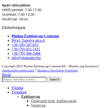
Nyári időszakban
Hétfő-péntek: 7.00-17.00
Szombat: 7.00-13.00
Vasárnap: zárva
Elérhetőségünk
Platina Építőanyag Centrum
Pécel, Topolya utca 4.
+36 (28) 547-615
+36 (70) 411-7411
+36 (70) 366-5488
info@platinaker.hu
Copyright 2025 Platina Építőanyag Centrum Kft. - Minden jog fenntartva!
|
Adatkezelési tájékoztató
Általános Szerződési Feltételek
Bezár
Search
Főoldal
Termékek
Építőanyag
Ömlesztett áruk, kötőanyagok
Vasanyag