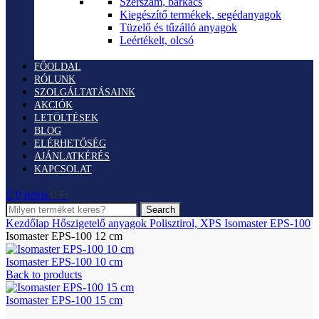
Szerszám, barkács
Kiegészítő termékek, segédanyagok
Tüzelő és tűzálló anyagok
Leértékelt, olcsó
FŐOLDAL
RÓLUNK
SZOLGÁLTATÁSAINK
AKCIÓK
LETÖLTÉSEK
BLOG
ELÉRHETŐSÉG
AJÁNLATKÉRÉS
KAPCSOLAT
0
items
0
Ft
Search
Kezdőlap
Hőszigetelő anyagok
Polisztirol, XPS
Isomaster EPS-100
Isomaster EPS-100 12 cm
Isomaster EPS-100 10 cm
Back to products
Isomaster EPS-100 15 cm