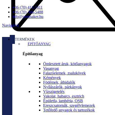
+36 (70) 411-7411
+36 (70) 366-5488
info@platinaker.hu
Navigáció
TERMÉKEK
ÉPÍTŐANYAG
Építőanyag
Ömlesztett áruk, kötőanyagok
Vasanyag
Falazóelemek, zsalukövek
Kémények
Födémek, áthidalók
Nyílászárók, párkányok
Vízszigetelés
Vakolat, habarcs, esztrich
Épületfa, lambéria, OSB
Ereszcsatornák, szegélylemezek
Tetőfedő anyagok és tartozékok