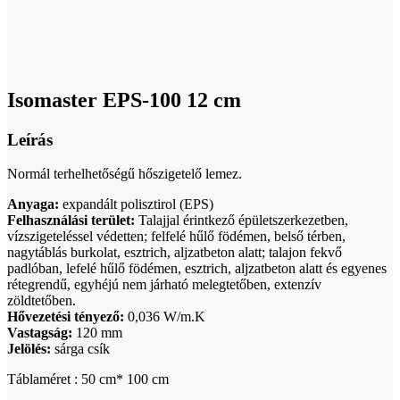
Click to enlarge
Isomaster EPS-100 12 cm
Leírás
Normál terhelhetőségű hőszigetelő lemez.
Anyaga:
expandált polisztirol (EPS)
Felhasználási terület:
Talajjal érintkező épületszerkezetben,
vízszigeteléssel védetten; felfelé hűlő födémen, belső térben,
nagytáblás burkolat, esztrich, aljzatbeton alatt; talajon fekvő
padlóban, lefelé hűlő födémen, esztrich, aljzatbeton alatt és egyenes
rétegrendű, egyhéjú nem járható melegtetőben, extenzív
zöldtetőben.
Hővezetési tényező:
0,036 W/m.K
Vastagság:
120 mm
Jelölés:
sárga csík
Táblaméret : 50 cm* 100 cm