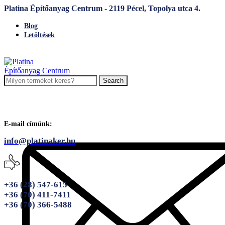
Platina Építőanyag Centrum - 2119 Pécel, Topolya utca 4.
Blog
Letöltések
Search
E-mail címünk:
info@platinaker.hu
+36 (28) 547-615
+36 (70) 411-7411
+36 (70) 366-5488