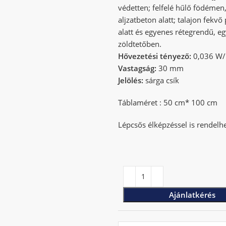
védetten; felfelé hűlő födémen,
aljzatbeton alatt; talajon fekvő
alatt és egyenes rétegrendű, e
zöldtetőben.
Hővezetési tényező:
0,036 W
Vastagság:
30 mm
Jelölés:
sárga csík
Táblaméret : 50 cm* 100 cm
Lépcsős élképzéssel is rendelh
Ajánlatkérés