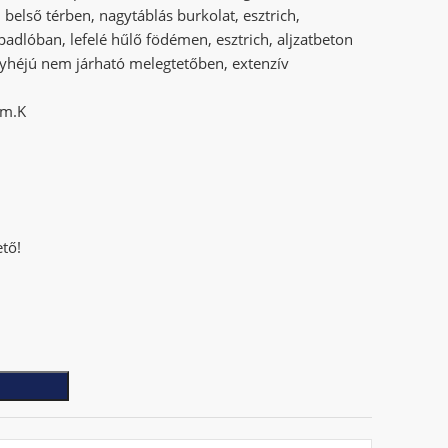
 belső térben, nagytáblás burkolat, esztrich,
 padlóban, lefelé hűlő födémen, esztrich, aljzatbeton
gyhéjú nem járható melegtetőben, extenzív
/m.K
ető!