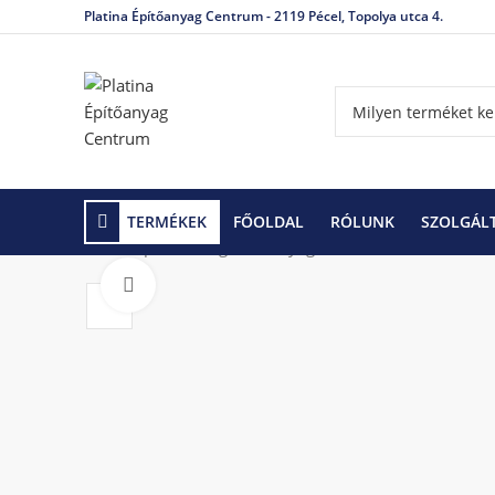
Platina Építőanyag Centrum - 2119 Pécel, Topolya utca 4.
TERMÉKEK
FŐOLDAL
RÓLUNK
SZOLGÁL
Kezdőlap
Hőszigetelő anyagok
Polisztirol, XPS
Click to enlarge