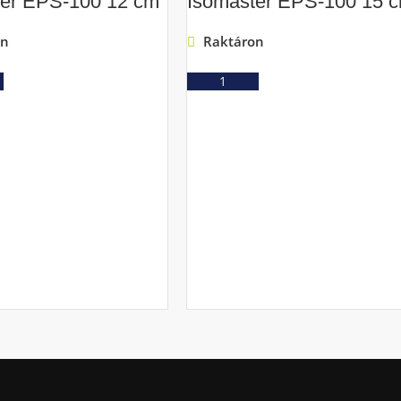
ter EPS-100 12 cm
Isomaster EPS-100 15 
on
Raktáron
Ajánlatkérés
Ajánlatkérés