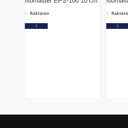
Isomaster EPS-100 10 cm
Isomas
Raktáron
Raktár
Ajánlatkérés