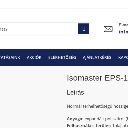
E-ma
inf
TATÁSAINK
AKCIÓK
ELÉRHETŐSÉG
AJÁNLATKÉRÉS
KAP
Isomaster EPS-100
Isomaster EPS-100 3 cm
Isomaster EPS-
Leírás
Normál terhelhetőségű hőszige
Anyaga:
expandált polisztirol (
Felhasználási terület:
Talajjal