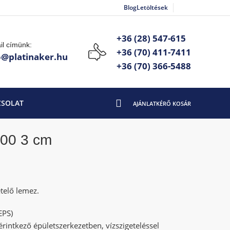
Blog
Letöltések
+36 (28) 547-615
il címünk:
+36 (70) 411-7411
o@platinaker.hu
+36 (70) 366-5488
CSOLAT
100 3 cm
telő lemez.
EPS)
 érintkező épületszerkezetben, vízszigeteléssel