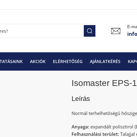
E-ma
inf
TATÁSAINK
AKCIÓK
ELÉRHETŐSÉG
AJÁNLATKÉRÉS
KAP
Isomaster EPS-100
Isomaster EPS-100 2 cm
Isomaster EPS-
Leírás
Normál terhelhetőségű hőszige
Anyaga:
expandált polisztirol (
Felhasználási terület:
Talajjal