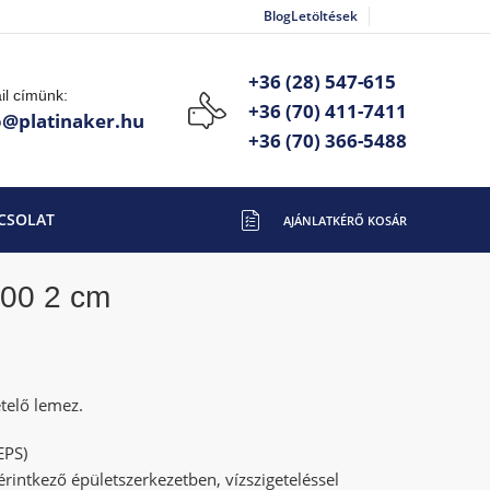
Blog
Letöltések
+36 (28) 547-615
il címünk:
+36 (70) 411-7411
o@platinaker.hu
+36 (70) 366-5488
CSOLAT
100 2 cm
telő lemez.
EPS)
 érintkező épületszerkezetben, vízszigeteléssel