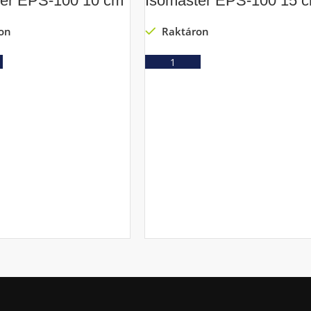
ter EPS-100 10 cm
Isomaster EPS-100 15 
on
Raktáron
Ajánlatkérés
Ajánlatkérés