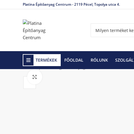
Platina Építőanyag Centrum - 2119 Pécel, Topolya utca 4.
TERMÉKEK
FŐOLDAL
RÓLUNK
SZOLGÁL
Kezdőlap
Hőszigetelő anyagok
Polisztirol, XPS
Click to enlarge