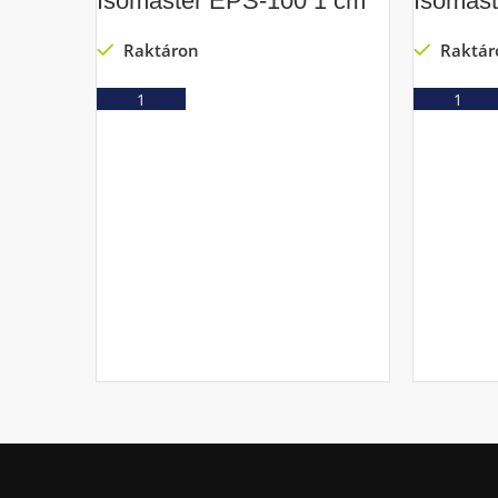
Isomaster EPS-100 1 cm
Isomas
Raktáron
Raktár
Ajánlatkérés