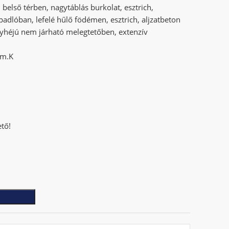
 belső térben, nagytáblás burkolat, esztrich,
 padlóban, lefelé hűlő födémen, esztrich, aljzatbeton
gyhéjú nem járható melegtetőben, extenzív
/m.K
ető!