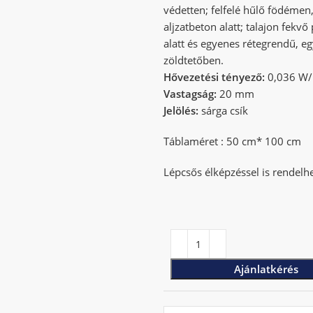
védetten; felfelé hűlő födémen,
aljzatbeton alatt; talajon fekvő
alatt és egyenes rétegrendű, e
zöldtetőben.
Hővezetési tényező:
0,036 W
Vastagság:
20 mm
Jelölés:
sárga csík
Táblaméret : 50 cm* 100 cm
Lépcsős élképzéssel is rendelh
Ajánlatkérés