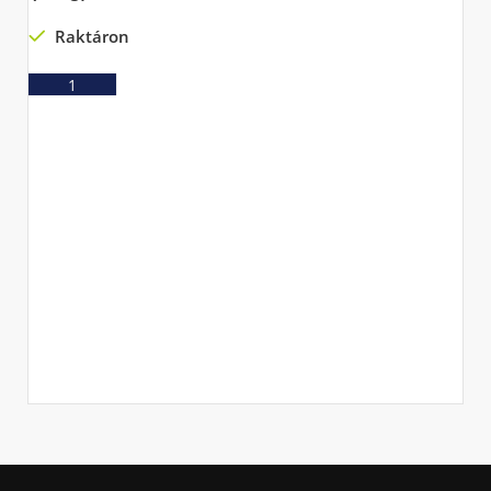
Raktáron
Ajánlatkérés
P