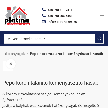
+36 (70) 411-7411
+36 (70) 366-5488
info@platinaker.hu
tűzálló anyagok
Pepo koromtalanító kéménytisztító hasáb
Click to enlarge
Pepo koromtalanító kéménytisztító hasáb
A korom eltávolítására szolgál kéményekből és az
égésterekből.
Javítja a kályhák és a kazánok hatékonyságát, és megelőző